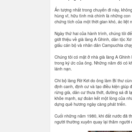
Ấn tượng nhất trong chuyến đi này, khôn
hùng vĩ, hữu tình mà chính là những co
chứng tích của một thời gian khó, ác liệ
Ngày thứ hai của hành trình, chúng tôi đ
giới thiệu về già làng A Ghinh, dân tộc X
giấu cán bộ và nhân dân Campuchia chạy 
Chúng tôi có mặt ở nhà già làng A Ghinh 
trong ký ức của ông. Những năm đó có k
lánh nạn.
Chi bộ làng Rờ Kơi do ông làm Bí thư cùn
định canh, định cư và tạo điều kiện giú
rừng già, dân cư thưa thớt, đường sá đi l
khỏe mạnh, sự đoàn kết một lòng của nhâ
dựng quê hương ngày càng phát triển.
Cuối những năm 1980, khi đất nước đã th
người thường xuyên quay lại thăm người 