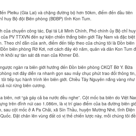
 đến Pleiku (Gia Lai) và chặng đường bộ hơn 50km, điểm đến đầu tiên
 chỉ huy Bộ đội Biên phòng (BĐBP) tỉnh Kon Tum.
h của chuyến công tác, Đại tá Lê Minh Chính, Phó chính ủy Bộ chỉ huy
của PV TTXVN đến sự kiện chiến thắng biên giới Tây Nam và đặc biệt 
. Theo chỉ dẫn của anh, điểm đến tiếp theo của chúng tôi là Đồn biên
Đồn biên phòng Rờ Kơi, nơi cách đây 40 năm, quân và dân Kon Tum 
nh khỏi sự tàn sát dã man của Khmer Đỏ.
u ngược ngàn ra biên giới hướng đến Đồn biên phòng CKQT Bờ Y. Bữa
phòng nơi đây diễn ra nhanh gọn sau mấy chục phút trao đổi thông tin,
g tôi tiếp tục hành trình lên biên giới. Chiều Tây Nguyên nắng vàng như
 cả núi rừng biên cương.
c ba biên, nơi “gà gáy cả ba nước đều nghe”. Cột mốc ba biên do Việt N
ng trên đỉnh núi cao 1.086m, là vị trí giao điểm của ba đường biên giớ
am, sau cột mốc ở A Pa Chải, xã Sín Thầu, huyện Mường Nhé, tỉnh Điện
Quốc. Đặt chân lên vùng đất có vị thế chiến lược này, mỗi chúng tôi đ