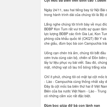
Cột mốc ba biên trên đỉnh cao 1.086m
Ngày 24/11, sau hai tiếng bay từ Nội Bài
trong hành trình dài của chúng tôi là Bộ
Lắng nghe chúng tôi trình bày về mục đíc
BĐBP Kon Tum rất vui trước sự quan tâm 
lực lượng BĐBP các tỉnh Gia Lai, Kon Tum
phòng cửa khẩu quốc tế (CKQT) Bờ Y và 
che giấu, đùm bọc bà con Campuchia trá
Uống cạn chén trà ấm, chúng tôi bắt đầ
cơm trưa cùng cán bộ, chiến sĩ Đồn biên 
lấy tư liệu phục vụ bài viết. Sau đó, chún
mật, những vạt cỏ lau trổ bông trắng xóa
Chỉ ít phút, chúng tôi có mặt tại cột mố
- Lào - Campuchia cùng thống nhất xây dự
Đây là cột mốc ba biên thứ hai ở Việt N
Biên của ba nước Việt Nam - Lào - Trung 
có những cảm xúc rất đặc biệt.
Đùm bọc giúp đỡ bà con lánh nạn