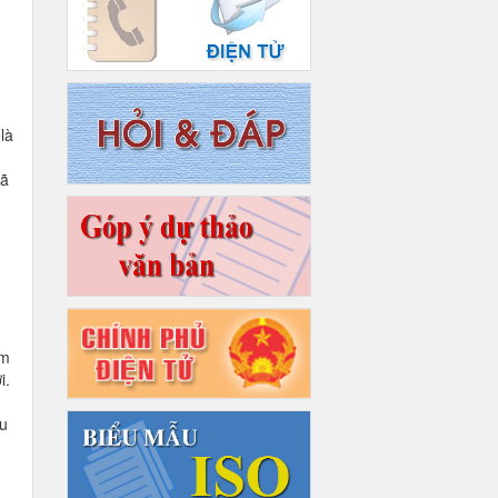
là
đã
am
i.
ều