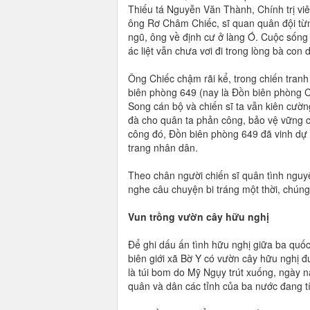
Thiếu tá Nguyễn Văn Thành, Chính trị vi
ông Rơ Châm Chiếc, sĩ quan quân đội từ
ngũ, ông về định cư ở làng Ó. Cuộc sốn
ác liệt vẫn chưa vơi đi trong lòng bà con d
Ông Chiếc chậm rãi kể, trong chiến tran
biên phòng 649 (nay là Đồn biên phòng C
Song cán bộ và chiến sĩ ta vẫn kiên cường
đà cho quân ta phản công, bảo vệ vững ch
công đó, Đồn biên phòng 649 đã vinh dự
trang nhân dân.
Theo chân người chiến sĩ quân tình nguy
nghe câu chuyện bi tráng một thời, chúng 
Vun trồng vườn cây hữu nghị
Để ghi dấu ấn tình hữu nghị giữa ba quốc
biên giới xã Bờ Y có vườn cây hữu nghị đ
là túi bom do Mỹ Ngụy trút xuống, ngày na
quân và dân các tỉnh của ba nước đang t