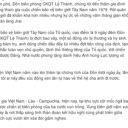
ên phó, Đồn biên phòng CKQT Lệ Thanh, chúng tôi đến thăm gia đình
ng tham gia cuộc chiến bảo vệ biên giới Tây Nam năm 1979. Rời quân
g giờ đã khấm khá hơn nhiều nhưng ký ức về những năm tháng gian khổ
ân làng Jrai.
h bảo vệ biên giới Tây Nam của Tổ quốc, cao điểm là 9 ngày đêm Đồn
KQT Lệ Thanh) bị địch bao vây, một số đồng chí bị thương và hy sinh.
 bám trụ, anh dũng chiến đấu đẩy lùi nhiều đợt tiến công của địch, tạo
ắc toàn vẹn chủ quyền, lãnh thổ thiêng liêng của Tổ quốc. Với chiến
 được Đảng, Nhà nước phong tặng danh hiệu Anh hùng Lực lượng vũ
ện Việt Nam năm nào lên thăm lại chứng tích của Đồn 649 ngày ấy, lắ
tôi ai nấy đều xúc động xen lẫn tự hào về thế hệ cha anh đi trước.
 gia Việt Nam - Lào - Campuchia, hiện nay, tại khu vực cột mốc ngã ba
ược chiến sĩ biên phòng của ba nước vun trồng. Vùng biên giới năm xư
y là nơi thắp sáng tinh thần đoàn kết hữu nghị cùng phát triển giữa
ích cực vươn lên xóa đói giảm nghèo.