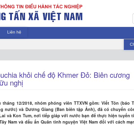
Liên hệ
C
uchia khỏi chế độ Khmer Đỏ: Biên cương
ữu nghị
 tháng 12/2018, nhóm phóng viên TTXVN gồm: Viết Tôn (báo T
ong nước) và Dương Giang (Ban biên tập Ảnh), đã có chuyến cô
 Lai và Kon Tum, nơi tiếp giáp với nước bạn để thực hiện tuyến ti
ới Tây Nam và dấu ấn Quân tình nguyện Việt Nam đối với cách mạ