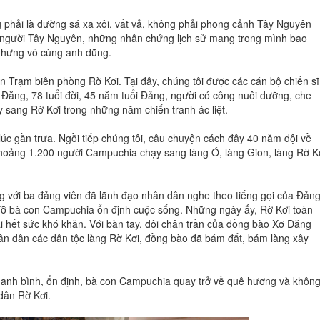
g phải là đường sá xa xôi, vất vả, không phải phong cảnh Tây Nguyên
n người Tây Nguyên, những nhân chứng lịch sử mang trong mình bao
t nhưng vô cùng anh dũng.
ến Trạm biên phòng Rờ Kơi. Tại đây, chúng tôi được các cán bộ chiến sĩ
ơ Đăng, 78 tuổi đời, 45 năm tuổi Đảng, người có công nuôi dưỡng, che
sang Rờ Kơi trong những năm chiến tranh ác liệt.
lúc gần trưa. Ngồi tiếp chúng tôi, câu chuyện cách đây 40 năm dội về
hoảng 1.200 người Campuchia chạy sang làng Ó, làng Gion, làng Rờ K
g với ba đảng viên đã lãnh đạo nhân dân nghe theo tiếng gọi của Đảng
p đỡ bà con Campuchia ổn định cuộc sống. Những ngày ấy, Rờ Kơi toàn
ại hết sức khó khăn. Với bàn tay, đôi chân trần của đồng bào Xơ Đăng
n dân các dân tộc làng Rờ Kơi, đồng bào đã bám đất, bám làng xây
anh bình, ổn định, bà con Campuchia quay trở về quê hương và không 
dân Rờ Kơi.