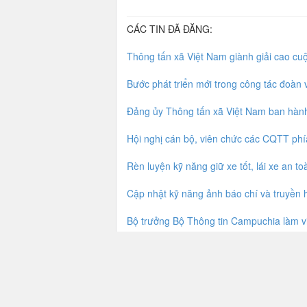
CÁC TIN ĐÃ ĐĂNG:
Thông tấn xã Việt Nam giành giải cao cuộ
Bước phát triển mới trong công tác đoàn 
Đảng ủy Thông tấn xã Việt Nam ban hành
Hội nghị cán bộ, viên chức các CQTT phí
Rèn luyện kỹ năng giữ xe tốt, lái xe an to
Cập nhật kỹ năng ảnh báo chí và truyền 
Bộ trưởng Bộ Thông tin Campuchia làm 
Phát thẻ hội viên cho cựu chiến binh Cô
Độc đáo "phiên chợ" gây Quỹ nghĩa tình 
Triển lãm ảnh “Ấn tượng Việt Nam – Tru