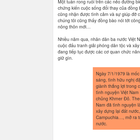
Một tuần rong ruổi trên các nẻo đường bi
chứng kiến cuộc sống đổi thay của đồng 
cũng nhận được tình cảm và sự giúp đỡ c
chúng tôi cũng thấy đồng bào nói tới côn
nông thôn mới…
Nhiều năm qua, nhân dân ba nước Việt N
cuộc đấu tranh giải phóng dân tộc và xây
đang tiếp tục được các cơ quan chức năn
giữ gìn.
Ngày 7/1/1979 là mốc 
sáng, tình hữu nghị đ
giành thắng lợi trong
tình nguyện Việt Nam
chủng Khmer Đỏ. Theo
Nam đã tình nguyện là
xây dựng lại đất nướ
Campuchia…, mở ra tr
nước.