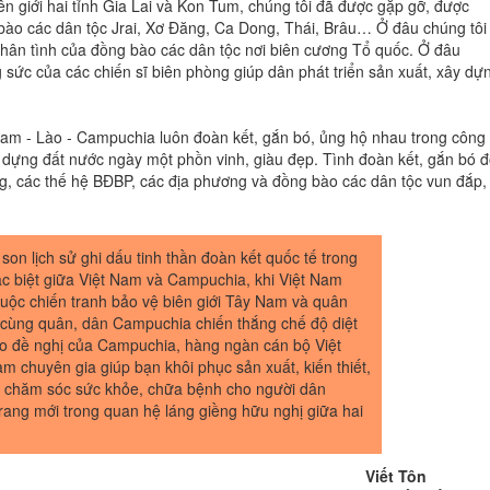
ên giới hai tỉnh Gia Lai và Kon Tum, chúng tôi đã được gặp gỡ, được
bào các dân tộc Jrai, Xơ Đăng, Ca Dong, Thái, Brâu… Ở đâu chúng tôi
hân tình của đồng bào các dân tộc nơi biên cương Tổ quốc. Ở đâu
g sức của các chiến sĩ biên phòng giúp dân phát triển sản xuất, xây dự
am - Lào - Campuchia luôn đoàn kết, gắn bó, ủng hộ nhau trong công
 dựng đất nước ngày một phồn vinh, giàu đẹp. Tình đoàn kết, gắn bó đ
g, các thế hệ BĐBP, các địa phương và đồng bào các dân tộc vun đắp,
son lịch sử ghi dấu tinh thần đoàn kết quốc tế trong
ặc biệt giữa Việt Nam và Campuchia, khi Việt Nam
 cuộc chiến tranh bảo vệ biên giới Tây Nam và quân
 cùng quân, dân Campuchia chiến thắng chế độ diệt
 đề nghị của Campuchia, hàng ngàn cán bộ Việt
m chuyên gia giúp bạn khôi phục sản xuất, kiến thiết,
c, chăm sóc sức khỏe, chữa bệnh cho người dân
ang mới trong quan hệ láng giềng hữu nghị giữa hai
Viết Tôn