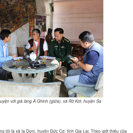
ện với già làng A Ghinh (giữa), xã Rờ Kơi, huyện Sa
g tôi là xã Ia Dom, huyện Đức Cơ, tỉnh Gia Lai. Theo giới thiệu của