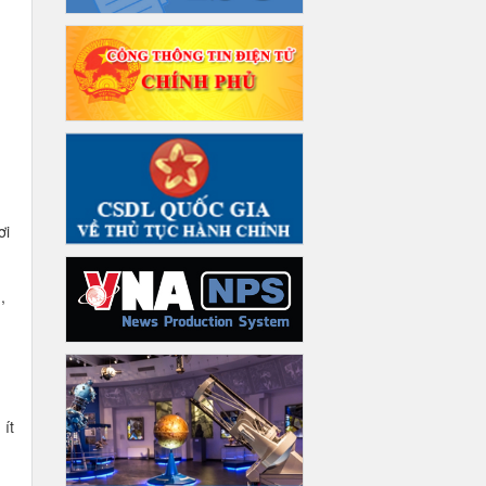
ơi
,
ít