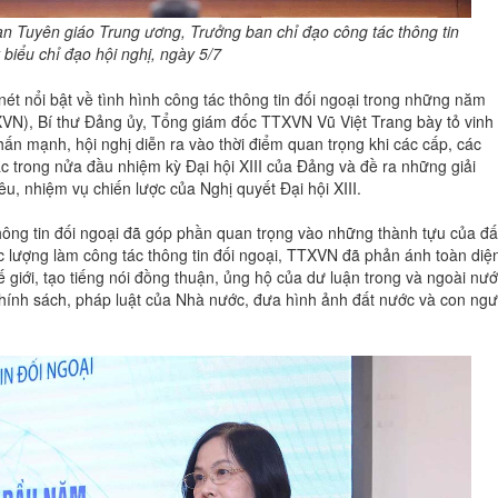
n Tuyên giáo Trung ương, Trưởng ban chỉ đạo công tác thông tin
biểu chỉ đạo hội nghị, ngày 5/7
t nổi bật về tình hình công tác thông tin đối ngoại trong những năm
VN), Bí thư Đảng ủy, Tổng giám đốc TTXVN Vũ Việt Trang bày tỏ vinh
hấn mạnh, hội nghị diễn ra vào thời điểm quan trọng khi các cấp, các
c trong nửa đầu nhiệm kỳ Đại hội XIII của Đảng và đề ra những giải
u, nhiệm vụ chiến lược của Nghị quyết Đại hội XIII.
hông tin đối ngoại đã góp phần quan trọng vào những thành tựu của đấ
ực lượng làm công tác thông tin đối ngoại, TTXVN đã phản ánh toàn diệ
ế giới, tạo tiếng nói đồng thuận, ủng hộ của dư luận trong và ngoài nư
chính sách, pháp luật của Nhà nước, đưa hình ảnh đất nước và con ngư