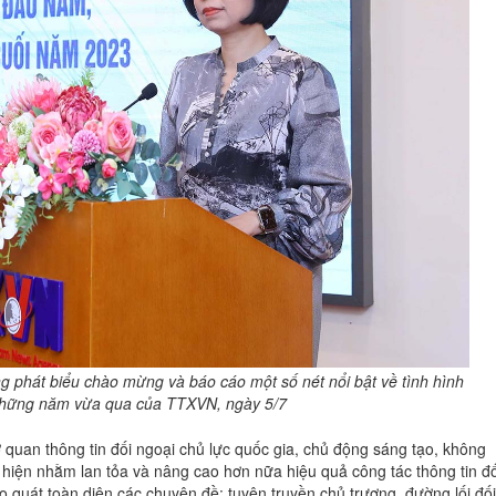
 phát biểu chào mừng và báo cáo một số nét nổi bật về tình hình
g những năm vừa qua của TTXVN, ngày 5/7
quan thông tin đối ngoại chủ lực quốc gia, chủ động sáng tạo, không
 hiện nhằm lan tỏa và nâng cao hơn nữa hiệu quả công tác thông tin đố
 quát toàn diện các chuyên đề: tuyên truyền chủ trương, đường lối đối