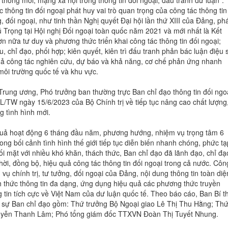
hống mới, mạng xã hội trong thông tin đối ngoại, đấu tranh dư luận”.
 thông tin đối ngoại phát huy vai trò quan trọng của công tác thông tin
g, đối ngoại, như tinh thần Nghị quyết Đại hội lần thứ XIII của Đảng, ph
 Trọng tại Hội nghị Đối ngoại toàn quốc năm 2021 và mới nhất là Kết
n nữa tư duy và phương thức triển khai công tác thông tin đối ngoại;
chỉ đạo, phối hợp; kiên quyết, kiên trì đấu tranh phản bác luận điệu s
quả công tác nghiên cứu, dự báo và khả năng, cơ chế phản ứng nhanh
môi trường quốc tế và khu vực.
Trung ương, Phó trưởng ban thường trực Ban chỉ đạo thông tin đối ngo
KL/TW ngày 15/6/2023 của Bộ Chính trị về tiếp tục nâng cao chất lượng
g tình hình mới.
 quả hoạt động 6 tháng đầu năm, phương hướng, nhiệm vụ trọng tâm 6
ng bối cảnh tình hình thế giới tiếp tục diễn biến nhanh chóng, phức tạ
đối mặt với nhiều khó khăn, thách thức, Ban chỉ đạo đã lãnh đạo, chỉ đạ
 thời, đồng bộ, hiệu quả công tác thông tin đối ngoại trong cả nước. Côn
vụ chính trị, tư tưởng, đối ngoại của Đảng, nội dung thông tin toàn diệ
 thức thông tin đa dạng, ứng dụng hiệu quả các phương thức truyền
g tin tích cực về Việt Nam của dư luận quốc tế. Theo báo cáo, Ban Bí t
n sự Ban chỉ đạo gồm: Thứ trưởng Bộ Ngoại giao Lê Thị Thu Hằng; Th
guyễn Thanh Lâm; Phó tổng giám đốc TTXVN Đoàn Thị Tuyết Nhung.