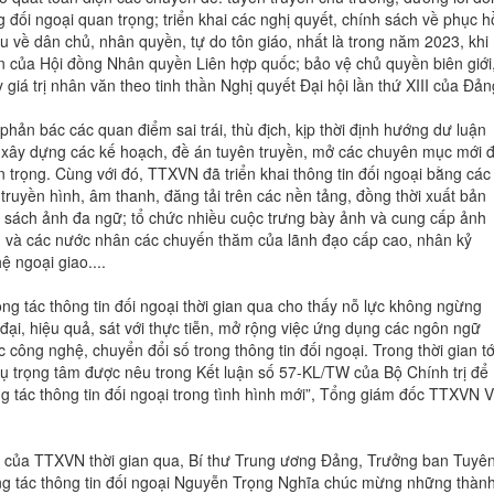
đối ngoại quan trọng; triển khai các nghị quyết, chính sách về phục hồ
tựu về dân chủ, nhân quyền, tự do tôn giáo, nhất là trong năm 2023, khi
ên của Hội đồng Nhân quyền Liên hợp quốc; bảo vệ chủ quyền biên giới
giá trị nhân văn theo tinh thần Nghị quyết Đại hội lần thứ XIII của Đản
phản bác các quan điểm sai trái, thù địch, kịp thời định hướng dư luận
 xây dựng các kế hoạch, đề án tuyên truyền, mở các chuyên mục mới đ
 trọng. Cùng với đó, TTXVN đã triển khai thông tin đối ngoại bằng các
, truyền hình, âm thanh, đăng tải trên các nền tảng, đồng thời xuất bản
, sách ảnh đa ngữ; tổ chức nhiều cuộc trưng bày ảnh và cung cấp ảnh
m và các nước nhân các chuyến thăm của lãnh đạo cấp cao, nhân kỷ
 ngoại giao....
g tác thông tin đối ngoại thời gian qua cho thấy nỗ lực không ngừng
đại, hiệu quả, sát với thực tiễn, mở rộng việc ứng dụng các ngôn ngữ
ông nghệ, chuyển đổi số trong thông tin đối ngoại. Trong thời gian tớ
 trọng tâm được nêu trong Kết luận số 57-KL/TW của Bộ Chính trị để
g tác thông tin đối ngoại trong tình hình mới”, Tổng giám đốc TTXVN 
ại của TTXVN thời gian qua, Bí thư Trung ương Đảng, Trưởng ban Tuyê
ng tác thông tin đối ngoại Nguyễn Trọng Nghĩa chúc mừng những thàn