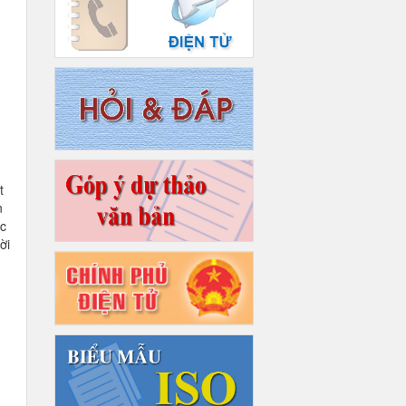
t
n
ớc
ời