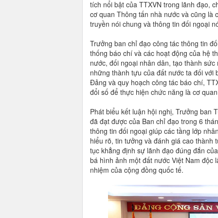
tích nổi bật của TTXVN trong lãnh đạo, ch
cơ quan Thông tấn nhà nước và cũng là c
truyền nói chung và thông tin đối ngoại nó
Trưởng ban chỉ đạo công tác thông tin 
thống báo chí và các hoạt động của hệ th
nước, đối ngoại nhân dân, tạo thành sức 
những thành tựu của đất nước ta đối với b
Đảng và quy hoạch công tác báo chí, TTX
đổi số để thực hiện chức năng là cơ quan
Phát biểu kết luận hội nghị, Trưởng ban
đã đạt được của Ban chỉ đạo trong 6 thá
thông tin đối ngoại giúp các tầng lớp nh
hiểu rõ, tin tưởng và đánh giá cao thành t
tục khẳng định sự lãnh đạo đúng đắn của 
bá hình ảnh một đất nước Việt Nam độc lập
nhiệm của cộng đồng quốc tế.