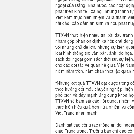
ngoại của Đảng, Nhà nước, các hoạt động 
phát triển kinh tế - xã hội, những thành 
Việt Nam thực hiện nhiệm vụ là thành vi
hải đảo, bảo đảm an sinh xã hội, phát huy 
TTXVN thực hiện nhiều tin, bài đấu tranh 
nhằm góp phần ổn định xã hội; chủ động
với những chủ đề lớn, những sự kiện quan
loại hình thông tin: văn bản, ảnh, đồ họa
sách đối ngoại gồm sách thời sự, sự kiện
cho các đối tác về quan hệ giữa Việt Na
niệm năm tròn, năm chẵn thiết lập quan hệ
“Những kết quả TTXVN đạt được trong côn
theo hướng đổi mới, chuyên nghiệp, hiện 
phổ biến và đẩy mạnh ứng dụng khoa học c
TTXVN sẽ bám sát các nội dung, nhiệm vụ
thực hiện hiệu quả hơn nữa nhiệm vụ côn
Việt Trang nhấn mạnh.
Đánh giá cao công tác thông tin đối ngo
giáo Trung ương, Trưởng ban chỉ đạo cô