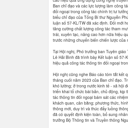
cao hiệu quả ứng dụng công nghệ truyền t
Ban chỉ đạo và các lực lượng làm công tác
đối ngoại trong công tác chính trị tư tưởn
biểu chỉ đạo của Tổng Bí thư Nguyễn Phú
luận số 57-KL/TW đã xác định. Đổi mới hơ
tăng cường chất lượng công tác tham mưu, 
trái, xuyên tạc, nâng cao hơn nữa hiệu 
trước những chuyển biến chiến lược của 
Tại Hội nghị, Phó trưởng ban Tuyên giáo 
Lê Hải Bình đã trình bày Kết luận số 57-
hiệu quả công tác thông tin đối ngoại tron
Hội nghị cũng nghe Báo cáo tóm tắt kết
tháng cuối năm 2023 của Ban chỉ đạo. Tro
khó lường; ở trong nước kinh tế - xã hội 
triển khai tổ chức bài bản, chủ động, kịp
tác thông tin đối ngoại bám sát các nhiệm 
khách quan, cân bằng; phương thức, hình
thông mới, duy trì và thúc đẩy luồng thôn
đã có quyết định kiện toàn, bổ sung nhâ
trưởng Bộ Thông tin và Truyền thông N