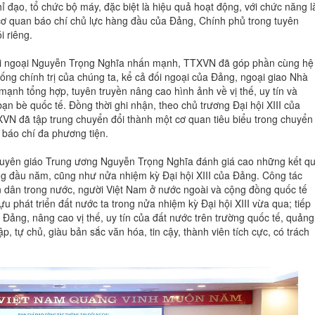
ỉ đạo, tổ chức bộ máy, đặc biệt là hiệu quả hoạt động, với chức năng l
ơ quan báo chí chủ lực hàng đầu của Đảng, Chính phủ trong tuyên
i riêng.
đối ngoại Nguyễn Trọng Nghĩa nhấn mạnh, TTXVN đã góp phần cùng hệ
ống chính trị của chúng ta, kể cả đối ngoại của Đảng, ngoại giao Nhà
mạnh tổng hợp, tuyên truyền nâng cao hình ảnh về vị thế, uy tín và
ạn bè quốc tế. Đồng thời ghi nhận, theo chủ trương Đại hội XIII của
VN đã tập trung chuyển đổi thành một cơ quan tiêu biểu trong chuyển
 báo chí đa phương tiện.
 Tuyên giáo Trung ương Nguyễn Trọng Nghĩa đánh giá cao những kết q
ng đầu năm, cũng như nửa nhiệm kỳ Đại hội XIII của Đảng. Công tác
ân dân trong nước, người Việt Nam ở nước ngoài và cộng đồng quốc tế
ựu phát triển đất nước ta trong nửa nhiệm kỳ Đại hội XIII vừa qua; tiếp
Đảng, nâng cao vị thế, uy tín của đất nước trên trường quốc tế, quảng
, tự chủ, giàu bản sắc văn hóa, tin cậy, thành viên tích cực, có trách