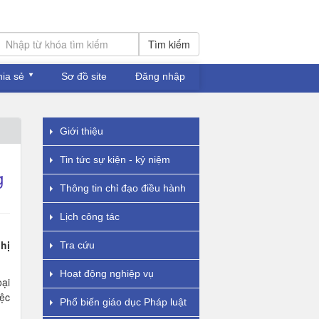
Tìm kiếm
hia sẻ
Sơ đồ site
Đăng nhập
Giới thiệu
Tin tức sự kiện - kỷ niệm
g
Thông tin chỉ đạo điều hành
Lịch công tác
hị
Tra cứu
Hoạt động nghiệp vụ
ại
ệc
Phổ biến giáo dục Pháp luật