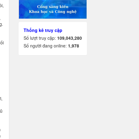
i,
,
g.
Thống kê truy cập
Số lượt truy cập:
109,043,280
ối
Số người đang online:
1,978
i,
Vũ
n
h