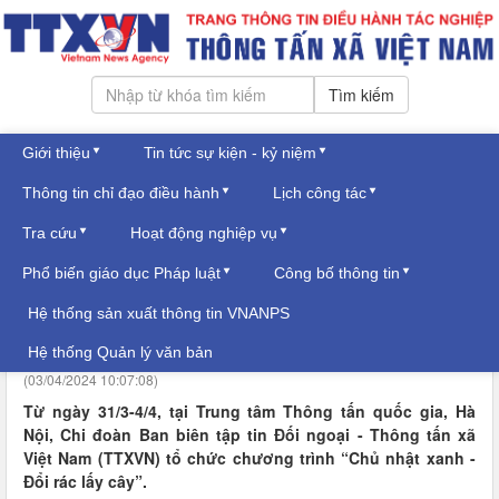
Tìm kiếm
Giới thiệu
Tin tức sự kiện - kỷ niệm
Thứ bảy, ngày 08/08/2026
Thông tin chỉ đạo điều hành
Lịch công tác
Đăng nhập
TIN TRONG NGÀNH
Tra cứu
Hoạt động nghiệp vụ
Phổ biến giáo dục Pháp luật
Công bố thông tin
“Đổi rác lấy cây” - Chương trình mang
Hệ thống sản xuất thông tin VNANPS
thông điệp xanh
Hệ thống Quản lý văn bản
(03/04/2024 10:07:08)
Từ ngày 31/3-4/4, tại Trung tâm Thông tấn quốc gia, Hà
Nội, Chi đoàn Ban biên tập tin Đối ngoại - Thông tấn xã
Việt Nam (TTXVN) tổ chức chương trình “Chủ nhật xanh -
Đổi rác lấy cây”.