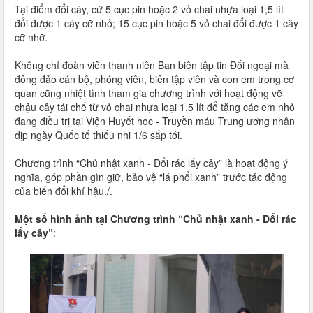
Tại điểm đổi cây, cứ 5 cục pin hoặc 2 vỏ chai nhựa loại 1,5 lít
đổi được 1 cây cỡ nhỏ; 15 cục pin hoặc 5 vỏ chai đổi được 1 cây
cỡ nhỡ.
Không chỉ đoàn viên thanh niên Ban biên tập tin Đối ngoại mà
đông đảo cán bộ, phóng viên, biên tập viên và con em trong cơ
quan cũng nhiệt tình tham gia chương trình với hoạt động vẽ
chậu cây tái chế từ vỏ chai nhựa loại 1,5 lít để tặng các em nhỏ
đang điều trị tại Viện Huyết học - Truyền máu Trung ương nhân
dịp ngày Quốc tế thiếu nhi 1/6 sắp tới.
Chương trình “Chủ nhật xanh - Đổi rác lấy cây” là hoạt động ý
nghĩa, góp phần gìn giữ, bảo vệ “lá phổi xanh” trước tác động
của biến đổi khí hậu./.
Một số hình ảnh tại Chương trình “Chủ nhật xanh - Đổi rác
lấy cây”
: