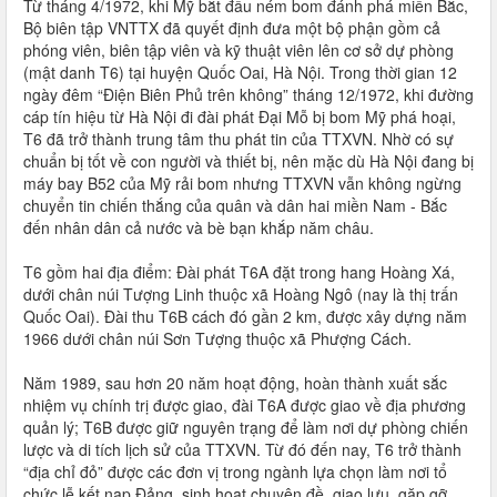
Từ tháng 4/1972, khi Mỹ bắt đầu ném bom đánh phá miền Bắc,
Bộ biên tập VNTTX đã quyết định đưa một bộ phận gồm cả
phóng viên, biên tập viên và kỹ thuật viên lên cơ sở dự phòng
(mật danh T6) tại huyện Quốc Oai, Hà Nội. Trong thời gian 12
ngày đêm “Điện Biên Phủ trên không” tháng 12/1972, khi đường
cáp tín hiệu từ Hà Nội đi đài phát Đại Mỗ bị bom Mỹ phá hoại,
T6 đã trở thành trung tâm thu phát tin của TTXVN. Nhờ có sự
chuẩn bị tốt về con người và thiết bị, nên mặc dù Hà Nội đang bị
máy bay B52 của Mỹ rải bom nhưng TTXVN vẫn không ngừng
chuyển tin chiến thắng của quân và dân hai miền Nam - Bắc
đến nhân dân cả nước và bè bạn khắp năm châu.
T6 gồm hai địa điểm: Đài phát T6A đặt trong hang Hoàng Xá,
dưới chân núi Tượng Linh thuộc xã Hoàng Ngô (nay là thị trấn
Quốc Oai). Đài thu T6B cách đó gần 2 km, được xây dựng năm
1966 dưới chân núi Sơn Tượng thuộc xã Phượng Cách.
Năm 1989, sau hơn 20 năm hoạt động, hoàn thành xuất sắc
nhiệm vụ chính trị được giao, đài T6A được giao về địa phương
quản lý; T6B được giữ nguyên trạng để làm nơi dự phòng chiến
lược và di tích lịch sử của TTXVN. Từ đó đến nay, T6 trở thành
“địa chỉ đỏ” được các đơn vị trong ngành lựa chọn làm nơi tổ
chức lễ kết nạp Đảng, sinh hoạt chuyên đề, giao lưu, gặp gỡ