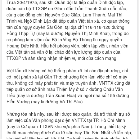
Trưa 30/4/1975, sau khi Quân đội ta tiếp quản Dinh độc lập,
đoàn cán bộ TTXGP do Giám đốc Trần Thanh Xuân dẫn đầu,
cùng các đồng chí: Nguyễn Đức Giáp, Lam Thanh, Mai Thị
Trình và Ngô Đình Lập đã tiếp quản Việt tấn xã, cơ quan thông
tấn của ngụy quyền Sài Gòn, tại địa chỉ 116-118-120 đường
Hồng Thập Tự (nay là đường Nguyễn Thị Minh Khai), trong đó
có phòng làm việc của Bộ trưởng Bộ Thông tin ngụy quyền
Hoàng Đức Nhã. Hầu hết phóng viên, biên tập viên, nhân viên
của Việt tấn xã vẫn ở lại chào đón lực lượng tiếp quản của
TTXGP và sẵn sàng nhận nhiệm vụ mới của cách mạng.
Việt tấn xã không có hệ thống phân xã tại các địa phương, chỉ
có một phân xã tại Cần Thơ; phương tiện làm việc chỉ có máy
thu, không có máy phát tin và máy truyền ảnh. VNTTX cũng đã
tiếp quản cơ sở ảnh màu Thiện Mỹ ở số 7 đường Châu Văn
Tiếp (nay là đường Trần Xuân Hòa) và ngôi nhà số 155 đường
Hiền Vương (nay là đường Võ Thị Sáu).
Những tòa nhà này, sau khi được tiếp quản, đã trở thành trụ sở
làm việc của Văn phòng đại diện VNTTX tại TP. Hồ Chí Minh
(nay là Cơ quan TTXVN khu vực phía Nam). Trang thiết bị kỹ
thuật mau chóng được đưa từ sân bay Tân Sơn Nhất về lắp ráp,
kịp thời nối liên lạc với Hà Nội. Do khối lượng tin ảnh nhiều, bộ