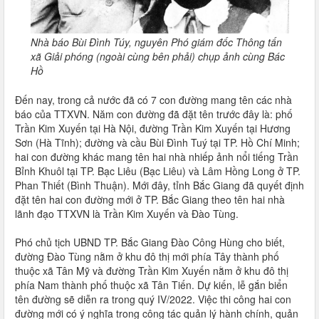
Nhà báo Bùi Đình Túy, nguyên Phó giám đốc Thông tấn
xã Giải phóng (ngoài cùng bên phải) chụp ảnh cùng Bác
Hồ
Đến nay, trong cả nước đã có 7 con đường mang tên các nhà
báo của TTXVN. Năm con đường đã đặt tên trước đây là: phố
Trần Kim Xuyến tại Hà Nội, đường Trần Kim Xuyến tại Hương
Sơn (Hà Tĩnh); đường và cầu Bùi Đình Tuý tại TP. Hồ Chí Minh;
hai con đường khác mang tên hai nhà nhiếp ảnh nổi tiếng Trần
Bỉnh Khuôl tại TP. Bạc Liêu (Bạc Liêu) và Lâm Hồng Long ở TP.
Phan Thiết (Bình Thuận). Mới đây, tỉnh Bắc Giang đã quyết định
đặt tên hai con đường mới ở TP. Bắc Giang theo tên hai nhà
lãnh đạo TTXVN là Trần Kim Xuyến và Đào Tùng.
Phó chủ tịch UBND TP. Bắc Giang Đào Công Hùng cho biết,
đường Đào Tùng nằm ở khu đô thị mới phía Tây thành phố
thuộc xã Tân Mỹ và đường Trần Kim Xuyến nằm ở khu đô thị
phía Nam thành phố thuộc xã Tân Tiến. Dự kiến, lễ gắn biển
tên đường sẽ diễn ra trong quý IV/2022. Việc thi công hai con
đường mới có ý nghĩa trong công tác quản lý hành chính, quản