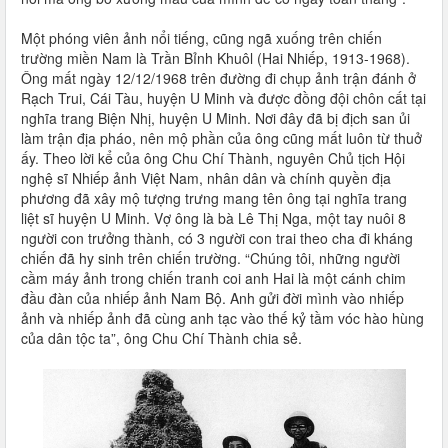
Một phóng viên ảnh nổi tiếng, cũng ngã xuống trên chiến
trường miền Nam là Trần Bỉnh Khuôl (Hai Nhiếp, 1913-1968).
Ông mất ngày 12/12/1968 trên đường đi chụp ảnh trận đánh ở
Rạch Trui, Cái Tàu, huyện U Minh và được đồng đội chôn cất tại
nghĩa trang Biện Nhị, huyện U Minh. Nơi đây đã bị địch san ủi
làm trận địa pháo, nên mộ phần của ông cũng mất luôn từ thuở
ấy. Theo lời kể của ông Chu Chí Thành, nguyên Chủ tịch Hội
nghệ sĩ Nhiếp ảnh Việt Nam, nhân dân và chính quyền địa
phương đã xây mộ tượng trưng mang tên ông tại nghĩa trang
liệt sĩ huyện U Minh. Vợ ông là bà Lê Thị Nga, một tay nuôi 8
người con trưởng thành, có 3 người con trai theo cha đi kháng
chiến đã hy sinh trên chiến trường. “Chúng tôi, những người
cầm máy ảnh trong chiến tranh coi anh Hai là một cánh chim
đầu đàn của nhiếp ảnh Nam Bộ. Anh gửi đời mình vào nhiếp
ảnh và nhiếp ảnh đã cùng anh tạc vào thế kỷ tầm vóc hào hùng
của dân tộc ta”, ông Chu Chí Thành chia sẻ.