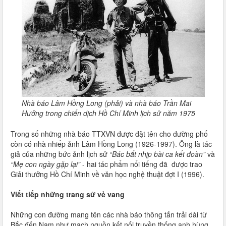
Nhà báo Lâm Hồng Long (phải) và nhà báo Trần Mai
Hưởng trong chiến dịch Hồ Chí Minh lịch sử năm 1975
Trong số những nhà báo TTXVN được đặt tên cho đường phố
còn có nhà nhiếp ảnh Lâm Hồng Long (1926-1997). Ông là tác
giả của những bức ảnh lịch sử
“Bác bắt nhịp bài ca kết đoàn”
và
“Mẹ con ngày gặp lại”
- hai tác phẩm nổi tiếng đã được trao
Giải thưởng Hồ Chí Minh về văn học nghệ thuật đợt I (1996).
Viết tiếp những trang sử vẻ vang
Những con đường mang tên các nhà báo thông tấn trải dài từ
Bắc đến Nam như mạch nguồn kết nối truyền thống anh hùng