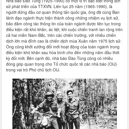
Nhà báo Đào Tùng (1925-1990) có một vị trí đặc biệt trong lịch
sử phát triển của TTXVN. Liên tục 25 năm (1965-1990), là
người đứng đầu cơ quan thông tấn quốc gia, ông đã cùng Ban
lãnh đạo ngành thực hiện thành công những nhiệm vụ lịch sử,
bảo đảm công tác thông tin của toàn ngành được liên tục trong
điều kiện rất khó khăn, ác liệt, khi cuộc chiến tranh lan rộng trên
cả hai miền Nam-Bắc, trên các chiến trường, với nhiều chiến
dịch lớn mà đỉnh cao là chiến dịch mùa Xuân năm 1975 lịch sử.
Ông cũng khởi xướng đổi mới hoạt động của toàn ngành trong
điều kiện khó khăn sau hòa bình cho đến những năm đầu thời
kỳ đổi mới. Bên cạnh đó, nhà báo Đào Tùng cũng có nhiều
đóng góp quan trọng cho Tổ chức quốc tế các nhà báo (OIJ)
trong vai trò Phó chủ tịch OIJ.