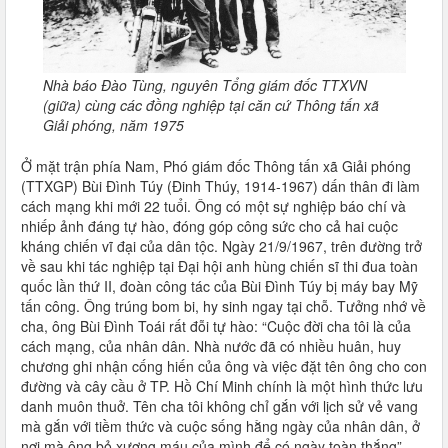
Nhà báo Đào Tùng, nguyên Tổng giám đốc TTXVN
(giữa) cùng các đồng nghiệp tại căn cứ Thông tấn xã
Giải phóng
, năm 1975
Ở mặt trận phía Nam, Phó giám đốc Thông tấn xã Giải phóng
(TTXGP) Bùi Đình Túy (Đinh Thúy, 1914-1967) dấn thân đi làm
cách mạng khi mới 22 tuổi. Ông có một sự nghiệp báo chí và
nhiếp ảnh đáng tự hào, đóng góp công sức cho cả hai cuộc
kháng chiến vĩ đại của dân tộc. Ngày 21/9/1967, trên đường trở
về sau khi tác nghiệp tại Đại hội anh hùng chiến sĩ thi đua toàn
quốc lần thứ II, đoàn công tác của Bùi Đình Túy bị máy bay Mỹ
tấn công. Ông trúng bom bi, hy sinh ngay tại chỗ. Tưởng nhớ về
cha, ông Bùi Đình Toái rất đỗi tự hào: “Cuộc đời cha tôi là của
cách mạng, của nhân dân. Nhà nước đã có nhiều huân, huy
chương ghi nhận cống hiến của ông và việc đặt tên ông cho con
đường và cây cầu ở TP. Hồ Chí Minh chính là một hình thức lưu
danh muôn thuở. Tên cha tôi không chỉ gắn với lịch sử vẻ vang
mà gắn với tiềm thức và cuộc sống hằng ngày của nhân dân, ở
nơi mà ông bỏ xương máu của mình để có ngày toàn thắng”.