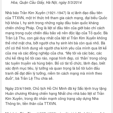
Hòa, Quận Cầu Giấy, Hà Nội, ngày 5/3/2014
Nhà báo Trần Kim Xuyến (1921-1947) là vị lãnh đạo đầu tiên
của TTXVN, một trí thức trẻ tham gia cách mạng, đại biểu Quốc
hội khóa I, hy sinh trong những ngày đầu toàn quốc kháng
chiến chống Pháp. Ông là liệt sĩ đầu tiên của giới báo chí cách
mạng trong cuộc chiến đấu bảo vệ nền độc lập của Tổ quốc. Bà
Trần Lệ Thu, con gái duy nhất của liệt sĩ Trần Kim Xuyến không
thể nhớ mặt cha, bởi người cha hy sinh khi bà còn quá nhỏ. Bà
chỉ có thể hình dung về người cha kính yêu của mình qua lời kể
của mẹ và các đồng nghiệp của cha. “Mẹ tôi và các bác, các
chú kể rằng bố tôi cao ráo, ngoại hình đẹp, có ‘thần’ trong công
tác tuyên truyền và hùng biện. Bố có tài tổ chức, lãnh đạo, biết
xác định mục tiêu, lý tưởng và quan trọng là bố tôi luôn đấu
tranh để đạt đến lý tưởng, niềm tin cách mạng mà mình theo
đuổi”, bà Trần Lệ Thu chia sẻ.
Ngày 23/4/1949, Chủ tịch Hồ Chí Minh đã ký Sắc lệnh truy tặng
Huân chương Kháng chiến hạng Nhất cho nhà báo liệt sĩ Trần
Kim Xuyến, trong đó nhấn mạnh công trạng xây dựng Nha
Thông tin, tiền thân của TTXVN.