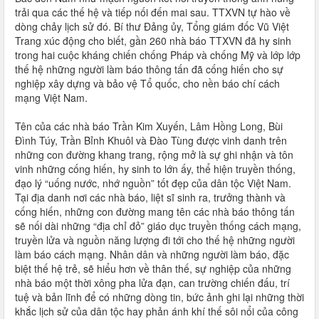
trải qua các thế hệ và tiếp nối đến mai sau. TTXVN tự hào về
dòng chảy lịch sử đó. Bí thư Đảng ủy, Tổng giám đốc Vũ Việt
Trang xúc động cho biết, gần 260 nhà báo TTXVN đã hy sinh
trong hai cuộc kháng chiến chống Pháp và chống Mỹ và lớp lớp
thế hệ những người làm báo thông tấn đã cống hiến cho sự
nghiệp xây dựng và bảo vệ Tổ quốc, cho nền báo chí cách
mạng Việt Nam.
Tên của các nhà báo Trần Kim Xuyến, Lâm Hồng Long, Bùi
Đình Túy, Trần Bỉnh Khuôl và Đào Tùng được vinh danh trên
những con đường khang trang, rộng mở là sự ghi nhận và tôn
vinh những cống hiến, hy sinh to lớn ấy, thể hiện truyền thống,
đạo lý “uống nước, nhớ nguồn” tốt đẹp của dân tộc Việt Nam.
Tại địa danh nơi các nhà báo, liệt sĩ sinh ra, trưởng thành và
cống hiến, những con đường mang tên các nhà báo thông tấn
sẽ nối dài những “địa chỉ đỏ” giáo dục truyền thống cách mạng,
truyền lửa và nguồn năng lượng đi tới cho thế hệ những người
làm báo cách mạng. Nhân dân và những người làm báo, đặc
biệt thế hệ trẻ, sẽ hiểu hơn về thân thế, sự nghiệp của những
nhà báo một thời xông pha lửa đạn, can trường chiến đấu, trí
tuệ và bản lĩnh để có những dòng tin, bức ảnh ghi lại những thời
khắc lịch sử của dân tộc hay phản ánh khí thế sôi nổi của công