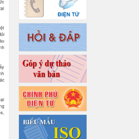
hức
tại
iệt
đối
iàu
inh
đẩy
ình
tác
ại
ng
s,