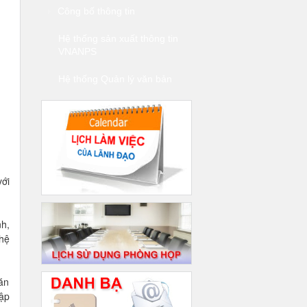
Công bố thông tin
Hệ thống sản xuất thông tin
VNANPS
Hệ thống Quản lý văn bản
với
nh,
hệ
ăn
tập