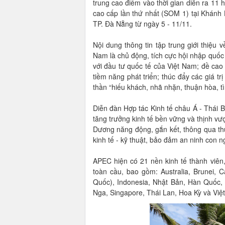
trung cao điểm vào thời gian diễn ra 11
cao cấp lần thứ nhất (SOM 1) tại Khánh 
TP. Đà Nẵng từ ngày 5 - 11/11.
Nội dung thông tin tập trung giới thiệu
Nam là chủ động, tích cực hội nhập quốc
với đầu tư quốc tế của Việt Nam; đề cao
tiềm năng phát triển; thúc đẩy các giá tr
thần “hiếu khách, nhã nhặn, thuận hòa, tì
Diễn đàn Hợp tác Kinh tế châu Á - Thái 
tăng trưởng kinh tế bền vững và thịnh v
Dương năng động, gắn kết, thông qua thú
kinh tế - kỹ thuật, bảo đảm an ninh con 
APEC hiện có 21 nền kinh tế thành viê
toàn cầu, bao gồm: Australia, Brunei,
Quốc), Indonesia, Nhật Bản, Hàn Quốc, 
Nga, Singapore, Thái Lan, Hoa Kỳ và Việ