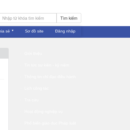
Tìm kiếm
hia sẻ
Sơ đồ site
Đăng nhập
Giới thiệu
Tin tức sự kiện - kỷ niệm
Thông tin chỉ đạo điều hành
Lịch công tác
Tra cứu
Hoạt động nghiệp vụ
Phổ biến giáo dục Pháp luật