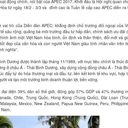
 hoạt động chính, nổi bật của APEC 2017. Khởi đầu là Hội nghị quan c
Hòa từ ngày 18/2 - 3/3 và đỉnh cao là Tuần lễ cấp cao APEC diễn ra 
 về vai trò của Diễn đàn APEC; khẳng định chủ trương đối ngoại của V
 tế sâu rộng; quảng bá môi trường đầu tư hấp dẫn, chính sách ưu đãi 
 hình ảnh một Việt Nam hòa bình, ổn định và thân thiện, đổi mới và g
ị tốt đẹp của văn hóa và con người Việt Nam giàu tính nhân văn trên t
nh nghĩa”.
Bình Dương được thành lập tháng 11/1989, với mục tiêu chính là thúc 
ượng ở châu Á - Thái Bình Dương, xây dựng cộng đồng châu Á - Thái B
c đẩy tự do hóa thương mại và đầu tư, liên kết kinh tế khu vực, hợp 
người và tạo môi trường kinh doanh thuận lợi, bền vững.
n, đại diện 39% dân số thế giới, đóng góp 57% GDP và 47% thương m
 Canada, Chile, Trung Quốc, Hong Kong (Trung Quốc), Đài Loan (Tru
Malaysia, Mexico, New Zealand, Papua New Guinea, Peru, Philippine
t Nam.