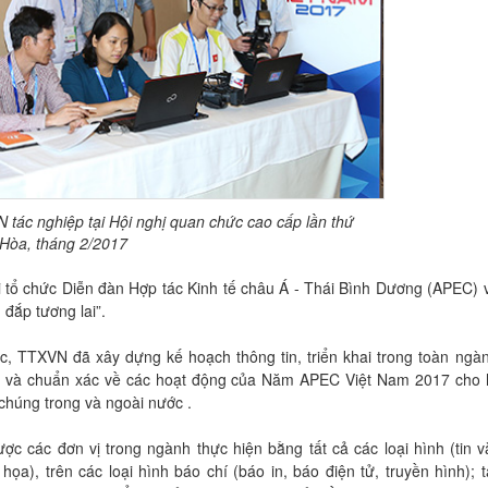
tác nghiệp tại Hội nghị quan chức cao cấp lần thứ
 Hòa, tháng 2/2017
 tổ chức Diễn đàn Hợp tác Kinh tế châu Á - Thái Bình Dương (APEC) 
 đắp tương lai”.
ớc, TTXVN đã xây dựng kế hoạch thông tin, triển khai trong toàn ngà
hời và chuẩn xác về các hoạt động của Năm APEC Việt Nam 2017 cho 
 chúng trong và ngoài nước .
c các đơn vị trong ngành thực hiện bằng tất cả các loại hình (tin v
họa), trên các loại hình báo chí (báo in, báo điện tử, truyền hình); 