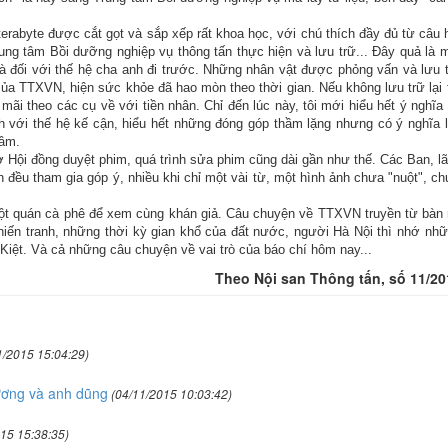
erabyte được cắt gọt và sắp xếp rất khoa học, với chú thích đầy đủ từ câu 
rung tâm Bồi dưỡng nghiệp vụ thông tấn thực hiện và lưu trữ... Đây quả là 
và đối với thế hệ cha anh đi trước. Những nhân vật được phỏng vấn và lưu 
ủa TTXVN, hiện sức khỏe đã hao mòn theo thời gian. Nếu không lưu trữ lại 
mãi theo các cụ về với tiền nhân. Chỉ đến lúc này, tôi mới hiểu hết ý nghĩa
h với thế hệ kế cận, hiểu hết những đóng góp thầm lặng nhưng có ý nghĩa 
tâm.
Hội đồng duyệt phim, quá trình sửa phim cũng dài gần như thế. Các Ban, l
 đều tham gia góp ý, nhiều khi chỉ một vài từ, một hình ảnh chưa "nuột", c
một quán cà phê để xem cùng khán giả. Câu chuyện về TTXVN truyền từ bàn
iến tranh, những thời kỳ gian khổ của đất nước, người Hà Nội thì nhớ nh
iệt. Và cả những câu chuyện về vai trò của báo chí hôm nay...
Theo Nội san Thông tấn, số 11/20
/2015 15:04:29)
ương và anh dũng
(04/11/2015 10:03:42)
15 15:38:35)