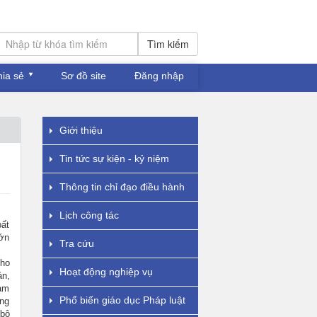
Tìm kiếm
hia sẻ
Sơ đồ site
Đăng nhập
Giới thiệu
Tin tức sự kiện - kỷ niệm
Thông tin chỉ đạo điều hành
Lịch công tác
bất
lớn
Tra cứu
cho
Hoạt động nghiệp vụ
ản,
làm
Phổ biến giáo dục Pháp luật
ùng
 bộ