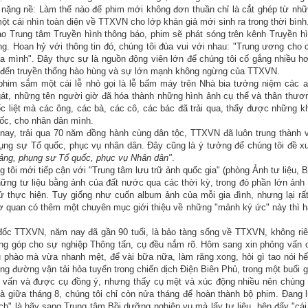
 nặng nề: Làm thế nào để phim mới không đơn thuần chỉ là cắt ghép từ nh
một cái nhìn toàn diện về TTXVN cho lớp khán giả mới sinh ra trong thời bình
ạo Trung tâm Truyền hình thông báo, phim sẽ phát sóng trên kênh Truyền h
g. Hoan hỷ với thông tin đó, chúng tôi đùa vui với nhau: "Trung ương cho 
a mình". Đây thực sự là nguồn động viên lớn để chúng tôi cố gắng nhiều h
t đến truyền thống hào hùng và sự lớn mạnh không ngừng của TTXVN.
phim sắm một cái lễ nhỏ gọi là lễ bấm máy trên Nhà bia tưởng niệm các 
gát, những tên người giờ đã hóa thành những hình ảnh cụ thể và thân thươ
c liệt mà các ông, các bà, các cô, các bác đã trải qua, thấy được những k
ốc, cho nhân dân mình.
nay, trải qua 70 năm đồng hành cùng dân tộc, TTXVN đã luôn trung thành 
ụng sự Tổ quốc, phục vụ nhân dân. Đây cũng là ý tưởng để chúng tôi đề x
ảng, phụng sự Tổ quốc, phục vụ Nhân dân"
.
 tôi mới tiếp cận với "Trung tâm lưu trữ ảnh quốc gia" (phòng Ảnh tư liệu, 
hững tư liệu bằng ảnh của đất nước qua các thời kỳ, trong đó phần lớn ảnh
 thực hiện. Tuy giống như cuốn album ảnh của mỗi gia đình, nhưng lại rất
ơ quan có thêm một chuyên mục giới thiệu về những "mảnh ký ức" này thì 
c TTXVN, năm nay đã gần 90 tuổi, là bảo tàng sống về TTXVN, không ri
ng góp cho sự nghiệp Thông tấn, cụ đều nắm rõ. Hôm sang xin phỏng vấn 
u phào mà vừa nhanh mệt, để vài bữa nữa, làm răng xong, hỏi gì tao nói hế
ng đường vận tải hỏa tuyến trong chiến dịch Điện Biên Phủ, trong một buổi 
g vấn và được cụ đồng ý, nhưng thấy cụ mệt và xúc động nhiều nên chúng 
là giữa tháng 8, chúng tôi chỉ còn nửa tháng để hoàn thành bộ phim. Đang 
ách" là hãy sang Trung tâm Bồi dưỡng nghiệp vụ mà lấy tư liệu, bên đấy "cái