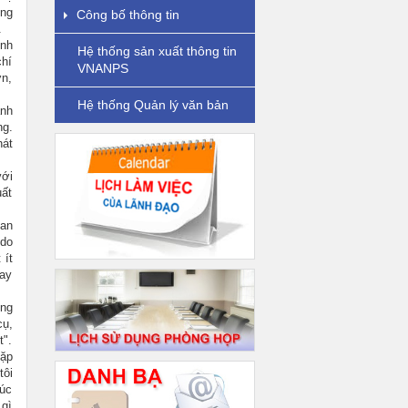
ững
Công bố thông tin
.
ình
Hệ thống sản xuất thông tin
chí
VNANPS
ơn,
Hệ thống Quản lý văn bản
anh
ng.
hát
với
uất
Ban
 do
 ít
hay
êng
cụ,
t".
gặp
tôi
lúc
 gì