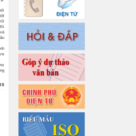
hỏi
một
trữ
thì
 và
lâu
ãnh
hưa
 nọ
ững
15