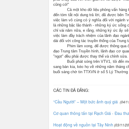
cũng có!"
Cả một kho dữ liệu phỏng vấn hàng t
đến tóm tắt nội dung trả lời, đã được bên T
việc làm vô cùng có ý nghĩa đối với ngành 
là những bậc lão thành - những ký ức sống c
chỉ vài năm nữa, e rằng, những ký ức ấy sẽ 
việc làm đầy trách nhiệm của lãnh đạo ngàn
dài đối với công tác truyền thống của Trung 
Phim làm xong, để được thông qua ở 
đạo Trung tâm Truyền hình, lãnh đạo cơ quan
"ngọt" đều phải được thay thế và chỉnh sửa.
Buổi phát sóng trên VTV1, tôi đến 
sang bàn kia, kéo họ về những năm tháng ch
buổi sáng chờ tin TTXVN ở số 5 Lý Thường K
CÁC TIN ĐÃ ĐĂNG:
“Cầu Người” – Một bức ảnh quý giá
(04/11
Cơ quan thông tấn tại Rạch Giá - Đau th
Hoạt động về nguồn tại Tây Ninh
(03/11/20