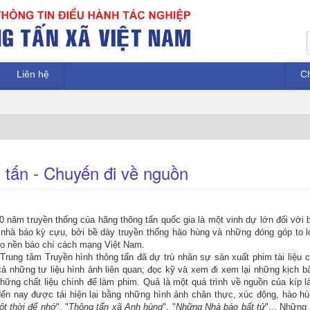
Liên hệ
C
tấn - Chuyến đi về nguồn
năm truyền thống của hãng thông tấn quốc gia là một vinh dự lớn đối với 
 nhà báo kỳ cựu, bởi bề dày truyền thống hào hùng và những đóng góp to 
o nền báo chí cách mạng Việt Nam.
Trung tâm Truyền hình thông tấn đã dự trù nhân sự sản xuất phim tài liệu 
ả những tư liệu hình ảnh liên quan; đọc kỹ và xem đi xem lại những kịch b
 những chất liệu chính để làm phim. Quả là một quá trình về nguồn của kíp 
ến nay được tái hiện lại bằng những hình ảnh chân thực, xúc động, hào h
t thời để nhớ
", "
Thông tấn xã Anh hùng
", "
Những Nhà báo bất tử
"... Những