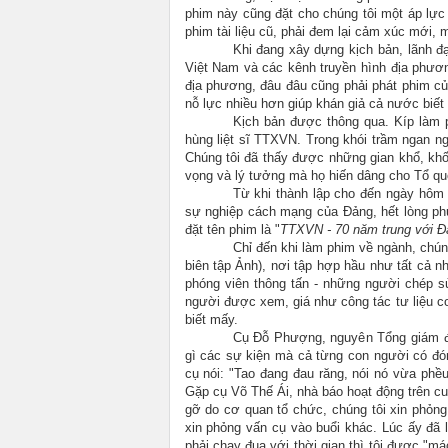
phim này cũng đặt cho chúng tôi một áp lực
phim tài liệu cũ, phải đem lại cảm xúc mới, 
Khi đang xây dựng kịch bản, lãnh đ
Việt Nam và các kênh truyền hình địa phươn
địa phương, đâu đâu cũng phải phát phim củ
nỗ lực nhiều hơn giúp khán giả cả nước biế
Kịch bản được thông qua. Kíp làm 
hùng liệt sĩ TTXVN. Trong khói trầm ngan n
Chúng tôi đã thấy được những gian khổ, khố
vọng và lý tưởng mà họ hiến dâng cho Tổ qu
Từ khi thành lập cho đến ngày hôm 
sự nghiệp cách mạng của Đảng, hết lòng ph
đặt tên phim là "
TTXVN - 70 năm trung với Đ
Chỉ đến khi làm phim về ngành, chúng
biên tập Ảnh), nơi tập hợp hầu như tất cả n
phóng viên thông tấn - những người chép sử
người được xem, giá như công tác tư liệu c
biết mấy.
Cụ Đỗ Phượng, nguyên Tổng giám đố
gì các sự kiện mà cả từng con người có đó
cụ nói: "Tao đang đau răng, nói nó vừa phề
Gặp cụ Võ Thế Ái, nhà báo hoạt động trên cu
gỡ do cơ quan tổ chức, chúng tôi xin phỏn
xin phỏng vấn cụ vào buổi khác. Lúc ấy đã 
phải chạy đua với thời gian thì tôi được "m