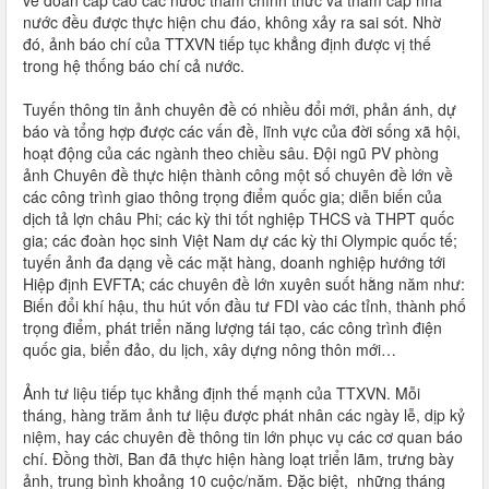
về đoàn cấp cao các nước thăm chính thức và thăm cấp nhà
nước đều được thực hiện chu đáo, không xảy ra sai sót. Nhờ
đó, ảnh báo chí của TTXVN tiếp tục khẳng định được vị thế
trong hệ thống báo chí cả nước.
Tuyến thông tin ảnh chuyên đề có nhiều đổi mới, phản ánh, dự
báo và tổng hợp được các vấn đề, lĩnh vực của đời sống xã hội,
hoạt động của các ngành theo chiều sâu. Đội ngũ PV phòng
ảnh Chuyên đề thực hiện thành công một số chuyên đề lớn về
các công trình giao thông trọng điểm quốc gia; diễn biến của
dịch tả lợn châu Phi; các kỳ thi tốt nghiệp THCS và THPT quốc
gia; các đoàn học sinh Việt Nam dự các kỳ thi Olympic quốc tế;
tuyến ảnh đa dạng về các mặt hàng, doanh nghiệp hướng tới
Hiệp định EVFTA; các chuyên đề lớn xuyên suốt hằng năm như:
Biến đổi khí hậu, thu hút vốn đầu tư FDI vào các tỉnh, thành phố
trọng điểm, phát triển năng lượng tái tạo, các công trình điện
quốc gia, biển đảo, du lịch, xây dựng nông thôn mới…
Ảnh tư liệu tiếp tục khẳng định thế mạnh của TTXVN. Mỗi
tháng, hàng trăm ảnh tư liệu được phát nhân các ngày lễ, dịp kỷ
niệm, hay các chuyên đề thông tin lớn phục vụ các cơ quan báo
chí. Đồng thời, Ban đã thực hiện hàng loạt triển lãm, trưng bày
ảnh, trung bình khoảng 10 cuộc/năm. Đặc biệt, những tháng