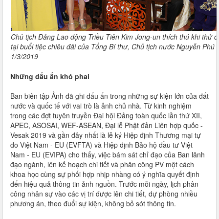
Chủ tịch Đảng Lao động Triều Tiên Kim Jong-un thích thú khi thử c
tại buổi tiệc chiêu đãi của Tổng Bí thư, Chủ tịch nước Nguyễn Phú T
1/3/2019
Những dấu ấn khó phai
Ban biên tập Ảnh đã ghi dấu ấn trong những sự kiện lớn của đất
nước và quốc tế với vai trò là ảnh chủ nhà. Từ kinh nghiệm
trong các đợt tuyên truyền Đại hội Đảng toàn quốc lần thứ XII,
APEC, ASOSAI, WEF-ASEAN, Đại lễ Phật đản Liên hợp quốc -
Vesak 2019 và gần đây nhất là lễ ký Hiệp định Thương mại tự
do Việt Nam - EU (EVFTA) và Hiệp định Bảo hộ đầu tư Việt
Nam - EU (EVIPA) cho thấy, việc bám sát chỉ đạo của Ban lãnh
đạo ngành, lên kế hoạch chi tiết và phân công PV một cách
khoa học cùng sự phối hợp nhịp nhàng có ý nghĩa quyết định
đến hiệu quả thông tin ảnh nguồn. Trước mỗi ngày, lịch phân
công nhân sự vào các vị trí được lên chi tiết, dự phòng nhiều
phương án, theo đuổi sự kiện, không bỏ sót thông tin.