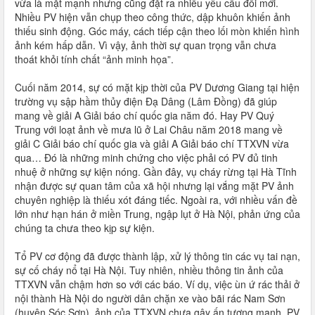
vừa là mặt mạnh nhưng cũng đặt ra nhiều yêu cầu đổi mới.
Nhiều PV hiện vẫn chụp theo công thức, dập khuôn khiến ảnh
thiếu sinh động. Góc máy, cách tiếp cận theo lối mòn khiến hình
ảnh kém hấp dẫn. Vì vậy, ảnh thời sự quan trọng vẫn chưa
thoát khỏi tính chất “ảnh minh họa”.
Cuối năm 2014, sự có mặt kịp thời của PV Dương Giang tại hiện
trường vụ sập hầm thủy điện Đạ Dâng (Lâm Đồng) đã giúp
mang về giải A Giải báo chí quốc gia năm đó. Hay PV Quý
Trung với loạt ảnh về mưa lũ ở Lai Châu năm 2018 mang về
giải C Giải báo chí quốc gia và giải A Giải báo chí TTXVN vừa
qua… Đó là những minh chứng cho việc phải có PV đủ tinh
nhuệ ở những sự kiện nóng. Gần đây, vụ cháy rừng tại Hà Tĩnh
nhận được sự quan tâm của xã hội nhưng lại vắng mặt PV ảnh
chuyên nghiệp là thiếu xót đáng tiếc. Ngoài ra, với nhiều vấn đề
lớn như hạn hán ở miền Trung, ngập lụt ở Hà Nội, phản ứng của
chúng ta chưa theo kịp sự kiện.
Tổ PV cơ động đã được thành lập, xử lý thông tin các vụ tai nạn,
sự cố cháy nổ tại Hà Nội. Tuy nhiên, nhiều thông tin ảnh của
TTXVN vẫn chậm hơn so với các báo. Ví dụ, việc ùn ứ rác thải ở
nội thành Hà Nội do người dân chặn xe vào bãi rác Nam Sơn
(huyện Sóc Sơn), ảnh của TTXVN chưa gây ấn tượng mạnh, PV