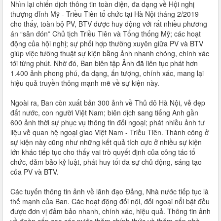
Nhìn lại chiến dịch thông tin toàn diện, đa dạng về Hội nghị
thượng đỉnh Mỹ - Triều Tiên tổ chức tại Hà Nội tháng 2/2019
cho thấy, toàn bộ PV, BTV được huy động với rất nhiều phương
án “săn đón” Chủ tịch Triều Tiên và Tổng thống Mỹ; các hoạt
động của hội nghị; sự phối hợp thường xuyên giữa PV và BTV
giúp việc tường thuật sự kiện bằng ảnh nhanh chóng, chính xác
tới từng phút. Nhờ đó, Ban biên tập Ảnh đã liên tục phát hơn
1.400 ảnh phong phú, đa dạng, ấn tượng, chính xác, mang lại
hiệu quả truyền thông mạnh mẽ về sự kiện này.
Ngoài ra, Ban còn xuất bản 300 ảnh về Thủ đô Hà Nội, vẻ đẹp
đất nước, con người Việt Nam; biên dịch sang tiếng Anh gần
600 ảnh thời sự phục vụ thông tin đối ngoại; phát nhiều ảnh tư
liệu về quan hệ ngoại giao Việt Nam - Triều Tiên. Thành công ở
sự kiện này cũng như những kết quả tích cực ở nhiều sự kiện
lớn khác tiếp tục cho thấy vai trò quyết định của công tác tổ
chức, đảm bảo kỷ luật, phát huy tối đa sự chủ động, sáng tạo
của PV và BTV.
Các tuyến thông tin ảnh về lãnh đạo Đảng, Nhà nước tiếp tục là
thế mạnh của Ban. Các hoạt động đối nội, đối ngoại nổi bật đều
được đơn vị đảm bảo nhanh, chính xác, hiệu quả. Thông tin ảnh