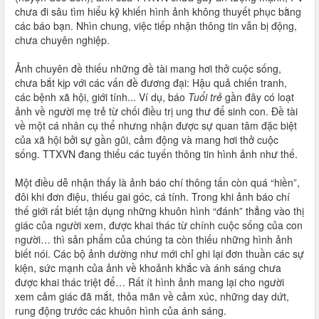
chưa đi sâu tìm hiểu kỹ khiến hình ảnh không thuyết phục bằng
các báo bạn. Nhìn chung, việc tiếp nhận thông tin vẫn bị động,
chưa chuyên nghiệp.
Ảnh chuyên đề thiếu những đề tài mang hơi thở cuộc sống,
chưa bắt kịp với các vấn đề đương đại: Hậu quả chiến tranh,
các bệnh xã hội, giới tính... Ví dụ, báo
Tuổi trẻ
gần đây có loạt
ảnh về người mẹ trẻ từ chối điều trị ung thư để sinh con. Đề tài
về một cá nhân cụ thể nhưng nhận được sự quan tâm đặc biệt
của xã hội bởi sự gần gũi, cảm động và mang hơi thở cuộc
sống. TTXVN đang thiếu các tuyến thông tin hình ảnh như thế.
Một điều dễ nhận thấy là ảnh báo chí thông tấn còn quá “hiền”,
đôi khi đơn điệu, thiếu gai góc, cá tính. Trong khi ảnh báo chí
thế giới rất biết tận dụng những khuôn hình “đánh” thẳng vào thị
giác của người xem, được khai thác từ chính cuộc sống của con
người… thì sản phẩm của chúng ta còn thiếu những hình ảnh
biết nói. Các bộ ảnh dường như mới chỉ ghi lại đơn thuần các sự
kiện, sức mạnh của ảnh về khoảnh khắc và ánh sáng chưa
được khai thác triệt để… Rất ít hình ảnh mang lại cho người
xem cảm giác đã mắt, thỏa mãn về cảm xúc, những day dứt,
rung động trước các khuôn hình của ánh sáng.