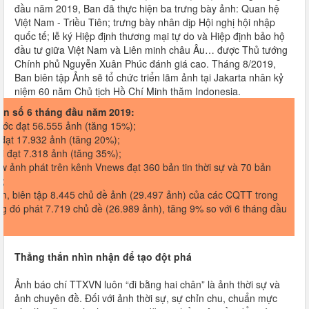
đầu năm 2019, Ban đã thực hiện ba trưng bày ảnh: Quan hệ
Việt Nam - Triều Tiên; trưng bày nhân dịp Hội nghị hội nhập
quốc tế; lễ ký Hiệp định thương mại tự do và Hiệp định bảo hộ
đầu tư giữa Việt Nam và Liên minh châu Âu… được Thủ tướng
Chính phủ Nguyễn Xuân Phúc đánh giá cao. Tháng 8/2019,
Ban biên tập Ảnh sẽ tổ chức triển lãm ảnh tại Jakarta nhân kỷ
niệm 60 năm Chủ tịch Hồ Chí Minh thăm Indonesia.
n số 6 tháng đầu năm 2019:
ước đạt 56.555 ảnh (tăng 15%);
 đạt 17.932 ảnh (tăng 20%);
ại đạt 7.318 ảnh (tăng 35%);
ow ảnh phát trên kênh Vnews đạt 360 bản tin thời sự và 70 bản
ề;
ận, biên tập 8.445 chủ đề ảnh (29.497 ảnh) của các CQTT trong
ng đó phát 7.719 chủ đề (26.989 ảnh), tăng 9% so với 6 tháng đầu
.
Thẳng thắn nhìn nhận để tạo đột phá
Ảnh báo chí TTXVN luôn “đi bằng hai chân” là ảnh thời sự và
ảnh chuyên đề. Đối với ảnh thời sự, sự chỉn chu, chuẩn mực