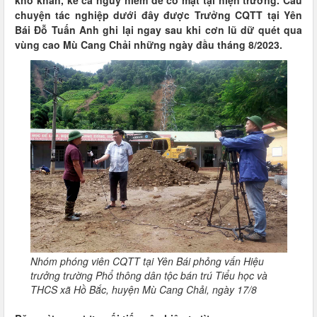
khó khăn, kể cả nguy hiểm để có mặt tại hiện trường. Câu
chuyện tác nghiệp dưới đây được Trưởng CQTT tại Yên
Bái Đỗ Tuấn Anh ghi lại ngay sau khi cơn lũ dữ quét qua
vùng cao Mù Cang Chải những ngày đầu tháng 8/2023.
Nhóm phóng viên CQTT tại Yên Bái phỏng vấn Hiệu
trưởng trường Phổ thông dân tộc bán trú Tiểu học và
THCS xã Hồ Bắc, huyện Mù Cang Chải, ngày 17/8