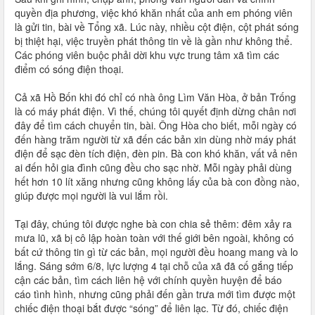
quyền địa phương, việc khó khăn nhất của anh em phóng viên
là gửi tin, bài về Tổng xã. Lúc này, nhiều cột điện, cột phát sóng
bị thiệt hại, việc truyền phát thông tin về là gần như không thể.
Các phóng viên buộc phải dời khu vực trung tâm xã tìm các
điểm có sóng điện thoại.
Cả xã Hồ Bốn khi đó chỉ có nhà ông Lìm Văn Hòa, ở bản Trống
là có máy phát điện. Vì thế, chúng tôi quyết định dừng chân nơi
đây để tìm cách chuyển tin, bài. Ông Hòa cho biết, mỗi ngày có
đến hàng trăm người từ xã đến các bản xin dùng nhờ máy phát
điện để sạc đèn tích điện, đèn pin. Bà con khó khăn, vất vả nên
ai đến hỏi gia đình cũng đều cho sạc nhờ. Mỗi ngày phải dùng
hết hơn 10 lít xăng nhưng cũng không lấy của bà con đồng nào,
giúp được mọi người là vui lắm rồi.
Tại đây, chúng tôi được nghe bà con chia sẻ thêm: đêm xảy ra
mưa lũ, xã bị cô lập hoàn toàn với thế giới bên ngoài, không có
bất cứ thông tin gì từ các bản, mọi người đều hoang mang và lo
lắng. Sáng sớm 6/8, lực lượng 4 tại chỗ của xã đã cố gắng tiếp
cận các bản, tìm cách liên hệ với chính quyền huyện để báo
cáo tình hình, nhưng cũng phải đến gần trưa mới tìm được một
chiếc điện thoại bắt được “sóng” để liên lạc. Từ đó, chiếc điện