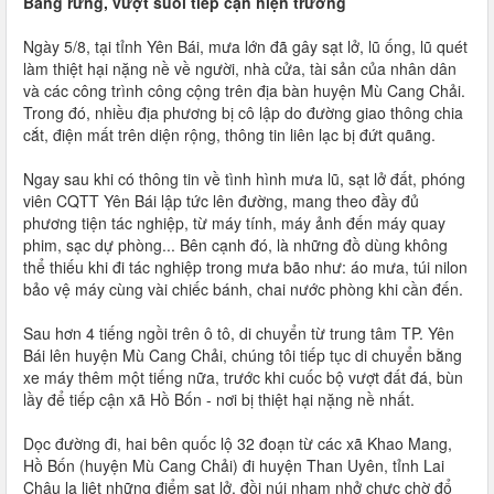
Băng rừng, vượt suối tiếp cận hiện trường
Ngày 5/8, tại tỉnh Yên Bái, mưa lớn đã gây sạt lở, lũ ống, lũ quét
làm thiệt hại nặng nề về người, nhà cửa, tài sản của nhân dân
và các công trình công cộng trên địa bàn huyện Mù Cang Chải.
Trong đó, nhiều địa phương bị cô lập do đường giao thông chia
cắt, điện mất trên diện rộng, thông tin liên lạc bị đứt quãng.
Ngay sau khi có thông tin về tình hình mưa lũ, sạt lở đất, phóng
viên CQTT Yên Bái lập tức lên đường, mang theo đầy đủ
phương tiện tác nghiệp, từ máy tính, máy ảnh đến máy quay
phim, sạc dự phòng... Bên cạnh đó, là những đồ dùng không
thể thiếu khi đi tác nghiệp trong mưa bão như: áo mưa, túi nilon
bảo vệ máy cùng vài chiếc bánh, chai nước phòng khi cần đến.
Sau hơn 4 tiếng ngồi trên ô tô, di chuyển từ trung tâm TP. Yên
Bái lên huyện Mù Cang Chải, chúng tôi tiếp tục di chuyển bằng
xe máy thêm một tiếng nữa, trước khi cuốc bộ vượt đất đá, bùn
lầy để tiếp cận xã Hồ Bốn - nơi bị thiệt hại nặng nề nhất.
Dọc đường đi, hai bên quốc lộ 32 đoạn từ các xã Khao Mang,
Hồ Bốn (huyện Mù Cang Chải) đi huyện Than Uyên, tỉnh Lai
Châu la liệt những điểm sạt lở, đồi núi nham nhở chực chờ đổ