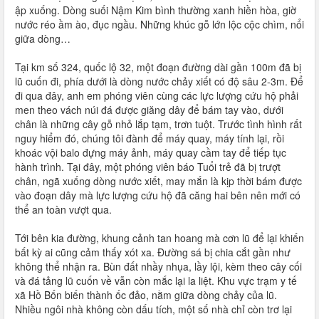
ập xuống. Dòng suối Nậm Kim bình thường xanh hiền hòa, giờ
nước réo ầm ào, đục ngầu. Những khúc gỗ lớn lộc cộc chìm, nổi
giữa dòng…
Tại km số 324, quốc lộ 32, một đoạn đường dài gần 100m đã bị
lũ cuốn đi, phía dưới là dòng nước chảy xiết có độ sâu 2-3m. Để
đi qua đây, anh em phóng viên cùng các lực lượng cứu hộ phải
men theo vách núi đá được giăng dây để bám tay vào, dưới
chân là những cây gỗ nhỏ lắp tạm, trơn tuột. Trước tình hình rất
nguy hiểm đó, chúng tôi đành để máy quay, máy tính lại, rồi
khoác vội balo đựng máy ảnh, máy quay cầm tay để tiếp tục
hành trình. Tại đây, một phóng viên báo Tuổi trẻ đã bị trượt
chân, ngã xuống dòng nước xiết, may mắn là kịp thời bám được
vào đoạn dây mà lực lượng cứu hộ đã căng hai bên nên mới có
thể an toàn vượt qua.
Tới bên kia đường, khung cảnh tan hoang mà cơn lũ để lại khiến
bất kỳ ai cũng cảm thấy xót xa. Đường sá bị chia cắt gần như
không thể nhận ra. Bùn đất nhầy nhụa, lầy lội, kèm theo cây cối
và đá tảng lũ cuốn về vẫn còn mắc lại la liệt. Khu vực trạm y tế
xã Hồ Bốn biến thành ốc đảo, nằm giữa dòng chảy của lũ.
Nhiều ngôi nhà không còn dấu tích, một số nhà chỉ còn trơ lại