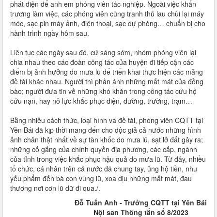
phát điện để anh em phóng viên tác nghiệp. Ngoài việc khẩn
trương làm việc, các phóng viên cũng tranh thủ lau chùi lại máy
móc, sạc pin máy ảnh, điện thoại, sạc dự phòng… chuẩn bị cho
hành trình ngày hôm sau.
Liên tục các ngày sau đó, cứ sáng sớm, nhóm phóng viên lại
chia nhau theo các đoàn công tác của huyện đi tiếp cận các
điểm bị ảnh hưởng do mưa lũ để triển khai thực hiện các mảng
đề tài khác nhau. Người thì phản ánh những mất mát của đồng
bào; người đưa tin về những khó khăn trong công tác cứu hộ
cứu nạn, hay nỗ lực khắc phục điện, đường, trường, trạm…
Bằng nhiều cách thức, loại hình và đề tài, phóng viên CQTT tại
Yên Bái đã kịp thời mang đến cho độc giả cả nước những hình
ảnh chân thật nhất về sự tàn khốc do mưa lũ, sạt lở đất gây ra;
những cố gắng của chính quyền địa phương, các cấp, ngành
của tỉnh trong việc khắc phục hậu quả do mưa lũ. Từ đây, nhiều
tổ chức, cá nhân trên cả nước đã chung tay, ủng hộ tiền, nhu
yếu phẩm đến bà con vùng lũ, xoa dịu những mất mát, đau
thương nơi cơn lũ dữ đi qua./.
Đỗ Tuấn Anh - Trưởng CQTT tại Yên Bái
Nội san Thông tấn số 8/2023