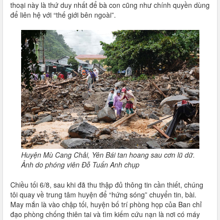
thoại này là thứ duy nhất để bà con cũng như chính quyền dùng
để liên hệ với “thế giới bên ngoài”.
Huyện Mù Cang Chải, Yên Bái tan hoang sau cơn lũ dữ.
Ảnh do phóng viên Đỗ Tuấn Anh chụp
Chiều tối 6/8, sau khi đã thu thập đủ thông tin cần thiết, chúng
tôi quay về trung tâm huyện để “hứng sóng” chuyển tin, bài.
May mắn là vào chập tối, huyện bố trí phòng họp của Ban chỉ
đạo phòng chống thiên tai và tìm kiếm cứu nạn là nơi có máy