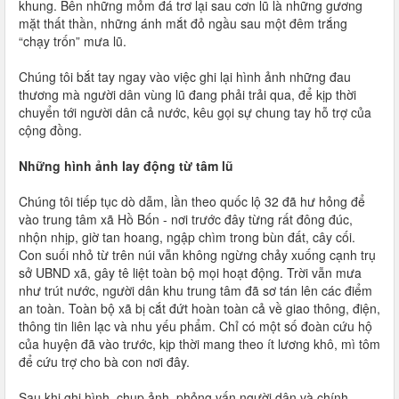
khung. Bên những mỏm đá trơ lại sau cơn lũ là những gương
mặt thất thần, những ánh mắt đỏ ngầu sau một đêm trắng
“chạy trốn” mưa lũ.
Chúng tôi bắt tay ngay vào việc ghi lại hình ảnh những đau
thương mà người dân vùng lũ đang phải trải qua, để kịp thời
chuyển tới người dân cả nước, kêu gọi sự chung tay hỗ trợ của
cộng đồng.
Những hình ảnh lay động từ tâm lũ
Chúng tôi tiếp tục dò dẫm, lần theo quốc lộ 32 đã hư hỏng để
vào trung tâm xã Hồ Bốn - nơi trước đây từng rất đông đúc,
nhộn nhịp, giờ tan hoang, ngập chìm trong bùn đất, cây cối.
Con suối nhỏ từ trên núi vẫn không ngừng chảy xuống cạnh trụ
sở UBND xã, gây tê liệt toàn bộ mọi hoạt động. Trời vẫn mưa
như trút nước, người dân khu trung tâm đã sơ tán lên các điểm
an toàn. Toàn bộ xã bị cắt đứt hoàn toàn cả về giao thông, điện,
thông tin liên lạc và nhu yếu phẩm. Chỉ có một số đoàn cứu hộ
của huyện đã vào trước, kịp thời mang theo ít lương khô, mì tôm
để cứu trợ cho bà con nơi đây.
Sau khi ghi hình, chụp ảnh, phỏng vấn người dân và chính