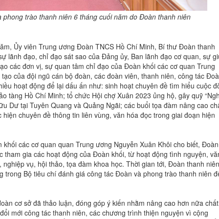
à phong trào thanh niên 6 tháng cuối năm do Đoàn thanh niên
năm, Ủy viên Trung ương Đoàn TNCS Hồ Chí Minh, Bí thư Đoàn thanh
ự lãnh đạo, chỉ đạo sát sao của Đảng ủy, Ban lãnh đạo cơ quan, sự g
đạo các đơn vị, sự quan tâm chỉ đạo của Đoàn khối các cơ quan Trung
g tạo của đội ngũ cán bộ đoàn, các đoàn viên, thanh niên, công tác Đo
ều hoạt động để lại dấu ấn như: sinh hoạt chuyên đề tìm hiểu cuộc đờ
Bảo tàng Hồ Chí Minh; tổ chức Hội chợ Xuân 2023 ủng hộ, gây quỹ “Ng
 Hữu Dư tại Tuyên Quang và Quảng Ngãi; các buổi tọa đàm nâng cao ch
 hiện chuyên đề thông tin liên vùng, văn hóa đọc trong giai đoạn hiện
àn khối các cơ quan quan Trung ương Nguyễn Xuân Khôi cho biết, Đoàn
c tham gia các hoạt động của Đoàn khối, từ hoạt động tình nguyện, vă
nghiệp vụ, hội thảo, tọa đàm khoa học. Thời gian tới, Đoàn thanh niê
trong Bộ tiêu chí đánh giá công tác Đoàn và phong trào thanh niên đ
, đoàn cơ sở đã thảo luận, đóng góp ý kiến nhằm nâng cao hơn nữa chất
 đổi mới công tác thanh niên, các chương trình thiện nguyện vì cộng