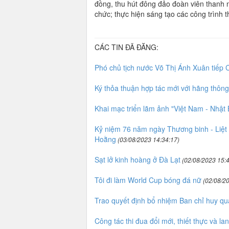
đồng, thu hút đông đảo đoàn viên thanh n
chức; thực hiện sáng tạo các công trình
CÁC TIN ĐÃ ĐĂNG:
Phó chủ tịch nước Võ Thị Ánh Xuân tiếp
Ký thỏa thuận hợp tác mới với hãng thôn
Khai mạc triển lãm ảnh "Việt Nam - Nhật B
Kỷ niệm 76 năm ngày Thương binh - Liệt
Hoằng
(03/08/2023 14:34:17)
Sạt lở kinh hoàng ở Đà Lạt
(02/08/2023 15:4
Tôi đi làm World Cup bóng đá nữ
(02/08/20
Trao quyết định bổ nhiệm Ban chỉ huy 
Công tác thi đua đổi mới, thiết thực và lan