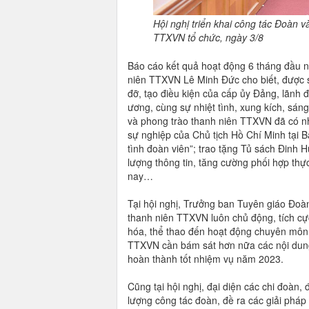
Hội nghị triển khai công tác Đoàn v
TTXVN tổ chức, ngày 3/8
Báo cáo kết quả hoạt động 6 tháng đầu 
niên TTXVN Lê Minh Đức cho biết, được s
đỡ, tạo điều kiện của cấp ủy Đảng, lãnh 
ương, cùng sự nhiệt tình, xung kích, sán
và phong trào thanh niên TTXVN đã có nhi
sự nghiệp của Chủ tịch Hồ Chí Minh tại 
tình đoàn viên”; trao tặng Tủ sách Đinh
lượng thông tin, tăng cường phối hợp thực
nay…
Tại hội nghị, Trưởng ban Tuyên giáo Đo
thanh niên TTXVN luôn chủ động, tích cự
hóa, thể thao đến hoạt động chuyên môn, 
TTXVN cần bám sát hơn nữa các nội dung 
hoàn thành tốt nhiệm vụ năm 2023.
Cũng tại hội nghị, đại diện các chi đoàn
lượng công tác đoàn, đề ra các giải pháp