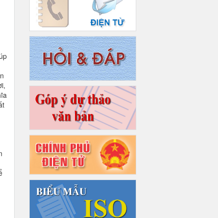
iúp
àn
i,
hĩa
ất
n
n
ể