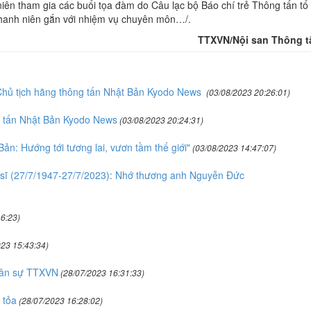
iên tham gia các buổi tọa đàm do Câu lạc bộ Báo chí trẻ Thông tấn tổ
 thanh niên gắn với nhiệm vụ chuyên môn…/.
TTXVN/Nội san Thông t
 Chủ tịch hãng thông tấn Nhật Bản Kyodo News
(03/08/2023 20:26:01)
g tấn Nhật Bản Kyodo News
(03/08/2023 20:24:31)
ản: Hướng tới tương lai, vươn tầm thế giới"
(03/08/2023 14:47:07)
 sĩ (27/7/1947-27/7/2023): Nhớ thương anh Nguyễn Đức
6:23)
23 15:43:34)
quân sự TTXVN
(28/07/2023 16:31:33)
 tỏa
(28/07/2023 16:28:02)