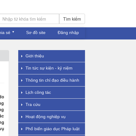
Tìm kiếm
hia sẻ
Sơ đồ site
Đăng nhập
Giới thiệu
Tin tức sự kiện - kỷ niệm
Thông tin chỉ đạo điều hành
Lịch công tác
 do
ng
Tra cứu
ng
ác
Hoạt động nghiệp vụ
ng
vụ
Phổ biến giáo dục Pháp luật