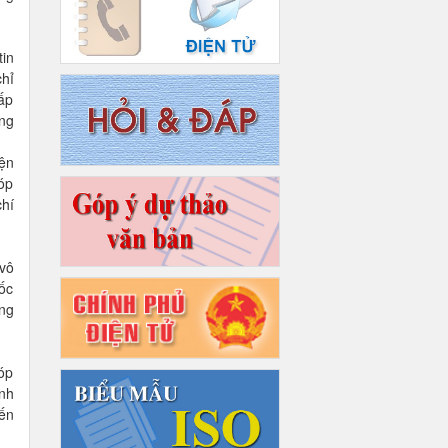
tin
chỉ
ấp
ông
iện
góp
hí
vô
uốc
ng
óp
nh
ến