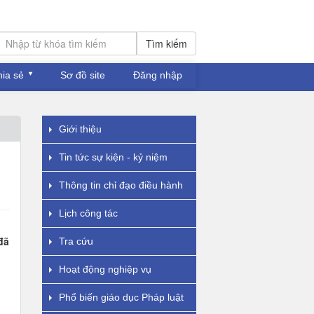
Tìm kiếm
hia sẻ
Sơ đồ site
Đăng nhập
Giới thiệu
Tin tức sự kiện - kỷ niệm
Thông tin chỉ đạo điều hành
Lịch công tác
đã
Tra cứu
Hoạt động nghiệp vụ
Phổ biến giáo dục Pháp luật