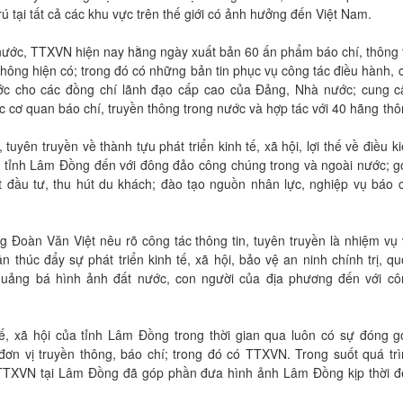
ú tại tất cả các khu vực trên thế giới có ảnh hưởng đến Việt Nam.
nước, TTXVN hiện nay hằng ngày xuất bản 60 ấn phẩm báo chí, thông 
 thông hiện có; trong đó có những bản tin phục vụ công tác điều hành, 
ớc cho các đồng chí lãnh đạo cấp cao của Đảng, Nhà nước; cung c
ác cơ quan báo chí, truyền thông trong nước và hợp tác với 40 hãng th
uyên truyền về thành tựu phát triển kinh tế, xã hội, lợi thế về điều k
ủa tỉnh Lâm Đồng đến với đông đảo công chúng trong và ngoài nước; 
 đầu tư, thu hút du khách; đào tạo nguồn nhân lực, nghiệp vụ báo c
 Đoàn Văn Việt nêu rõ công tác thông tin, tuyên truyền là nhiệm vụ 
thúc đẩy sự phát triển kinh tế, xã hội, bảo vệ an ninh chính trị, q
quảng bá hình ảnh đất nước, con người của địa phương đến với cô
tế, xã hội của tỉnh Lâm Đồng trong thời gian qua luôn có sự đóng g
đơn vị truyền thông, báo chí; trong đó có TTXVN. Trong suốt quá trì
ú TTXVN tại Lâm Đồng đã góp phần đưa hình ảnh Lâm Đồng kịp thời đ