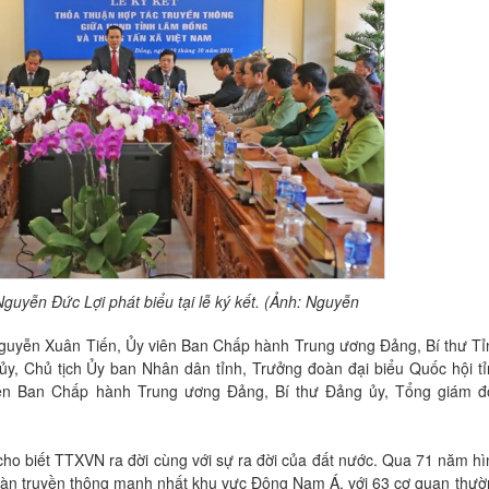
yễn Đức Lợi phát biểu tại lễ ký kết. (Ảnh: Nguyễn
Nguyễn Xuân Tiến, Ủy viên Ban Chấp hành Trung ương Đảng, Bí thư Tỉ
ủy, Chủ tịch Ủy ban Nhân dân tỉnh, Trưởng đoàn đại biểu Quốc hội t
ên Ban Chấp hành Trung ương Đảng, Bí thư Đảng ủy, Tổng giám đ
 biết TTXVN ra đời cùng với sự ra đời của đất nước. Qua 71 năm hì
đoàn truyền thông mạnh nhất khu vực Đông Nam Á, với 63 cơ quan thư