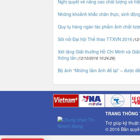
Nghị quyết về nâng cao chất lượng và hiệ
Những khoảnh khắc chân thực, sinh độn
Quy tụ hàng ngàn tác phẩm ảnh chất lượ
Sôi nổi Đại hội Thể thao TTXVN 2016
(12/
Xét tặng Giải thưởng Hồ Chí Minh và Giả
thông tấn
(12/10/2016 10:24:28)
Bộ ảnh “Những tấm ảnh để lại” – được đề
TRANG THÔNG T
Trợ giúp kỹ thuật
© 2016 Bản quyền