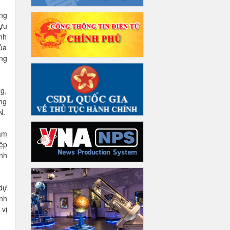
ng
tựu
ênh
của
ng
g,
ũng
N.
Lâm
iệp
ành
 dự
ỉnh
 vị