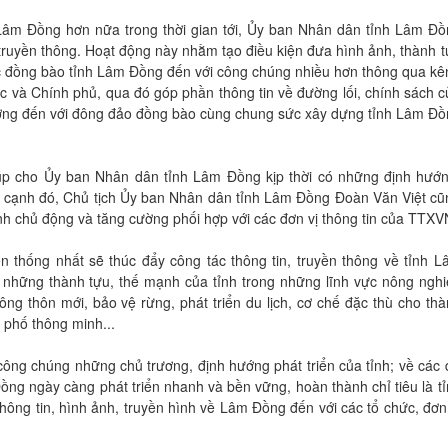
h Lâm Đồng hơn nữa trong thời gian tới, Ủy ban Nhân dân tỉnh Lâm Đồ
truyền thông. Hoạt động này nhằm tạo điều kiện đưa hình ảnh, thành 
 các đồng bào tỉnh Lâm Đồng đến với công chúng nhiều hơn thông qua k
c và Chính phủ, qua đó góp phần thông tin về đường lối, chính sách 
ơng đến với đông đảo đồng bào cùng chung sức xây dựng tỉnh Lâm Đồ
p cho Ủy ban Nhân dân tỉnh Lâm Đồng kịp thời có những định hướn
Bên cạnh đó, Chủ tịch Ủy ban Nhân dân tỉnh Lâm Đồng Đoàn Văn Việt c
ỉnh chủ động và tăng cường phối hợp với các đơn vị thông tin của TTXV
ên thống nhất sẽ thúc đẩy công tác thông tin, truyền thông về tỉnh 
ề những thành tựu, thế mạnh của tỉnh trong những lĩnh vực nông ngh
g thôn mới, bảo vệ rừng, phát triển du lịch, cơ chế đặc thù cho th
 phố thông minh...
công chúng những chủ trương, định hướng phát triển của tỉnh; về các
ồng ngày càng phát triển nhanh và bền vững, hoàn thành chỉ tiêu là t
ông tin, hình ảnh, truyền hình về Lâm Đồng đến với các tổ chức, đơn