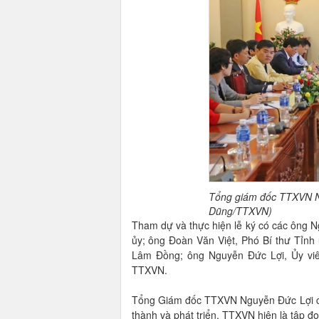
Tổng giám đốc TTXVN Ngu
Dũng/TTXVN)
Tham dự và thực hiện lễ ký có các ông 
ủy; ông Đoàn Văn Việt, Phó Bí thư Tỉnh 
Lâm Đồng; ông Nguyễn Đức Lợi, Ủy vi
TTXVN.
Tổng Giám đốc TTXVN Nguyễn Đức Lợi cho
thành và phát triển, TTXVN hiện là tập 