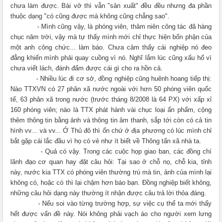
chưa làm được. Bài vở thì vẫn "sản xuất" đều đều nhưng đa phần
thuộc dạng "có cũng được mà không cũng chẳng sao".
- Mình cũng vậy, là phóng viên, thâm niên công tác đã hàng
chục năm trời, vậy mà tự thấy mình mới chỉ thực hiện bổn phận của
một anh công chức... làm báo. Chưa cảm thấy cái nghiệp nó đeo
đẳng khiến mình phải quay cuồng vì nó. Nghĩ lắm lúc cũng xấu hổ vì
chưa viết lách, đánh đấm được cái gì cho ra hồn cả.
- Nhiều lúc đi cơ sở, đồng nghiệp cũng huênh hoang tiếp thị:
Nào TTXVN có 27 phân xã nước ngoài với hơn 50 phóng viên quốc
tế, 63 phân xã trong nước (trước tháng 8/2008 là 64 PX) với xấp xỉ
160 phóng viên; nào là TTX phát hành vài chục loại ấn phẩm, cộng
thêm thông tin bằng ảnh và thông tin âm thanh, sắp tới còn có cả tin
hình vv... và vv... Ở Thủ đô thì ổn chứ ở địa phương có lúc mình chỉ
bắt gặp cái lắc đầu vì họ có vẻ như ít biết về Thông tấn xã nhà ta.
- Quả có vậy. Trong các cuộc họp giao ban, các đồng chí
lãnh đạo cơ quan hay đặt câu hỏi: Tại sao ở chỗ nọ, chỗ kia, tỉnh
này, nước kia TTX có phóng viên thường trú mà tin, ảnh của mình lại
không có, hoặc có thì lại chậm hơn báo bạn. Đồng nghiệp biết không,
những câu hỏi dạng này thường ít nhận được câu trả lời thỏa đáng.
- Nếu soi vào từng trường hợp, sự việc cụ thể ta mới thấy
hết được vấn đề này. Nói không phải vạch áo cho người xem lưng