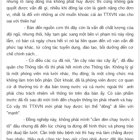
nhưng rõ ràng đông mà không phát huy được thì cũng không giải
quyết được vấn đề gì, nhiều khi đông lại còn là gánh nặng cho đơn
vị, nhất là đối với những ai chỉ muốn khoác cái áo TTXVN vào cho
oai với thiên hạ!
- Bàn đến nguồn cơn thì đây còn là vấn đề chất lượng của
đội ngũ, nhưng thôi, hãy tạm gác sang một bên vì phạm trù này rộng
lắm, có bàn cả ngày chưa hết vì nó lại liên quan đến vô vàn vấn đề
phức tạp khác, từ công tác tuyển dụng, đào tạo, bồi dưỡng đến cơ
chế chính sách...
- Có điều các cụ đã nói, "ăn cây nào rào cây ấy", đã đầu
quân cho Thông tấn rồi thì phải hết mình cho Thông tấn. Không lý gì
là một phóng viên mà lười nhác, thụ động; là một công chức mà
không làm tròn bổn phận. Dứt khoát, đã là phóng viên được cơ quan
cử đi thường trú ở địa bàn trong nước và cả nước ngoài thì
anh
phải chịu trách nhiệm về thông tin trên địa bàn ấy. Có sản phẩm
trước đã rồi sau đó mới tính đến chuyện thông tin phải nhanh và hay.
Có vậy thì TTXVN mới phát huy được lợi thế "đông" đi liền với
"mạnh".
- Đồng nghiệp này, không phải mình "cầm đèn chạy trước ô
tô" đâu nhưng đã đến lúc chúng ta đừng để hình thức và phong trào
(thi đua) lấn lướt. Cần triệt tiêu bệnh nói thì hay mà làm chẳng được
bao nhiêu. Hiệu quả công tác bao giờ cũng phải được đặt lên hàng