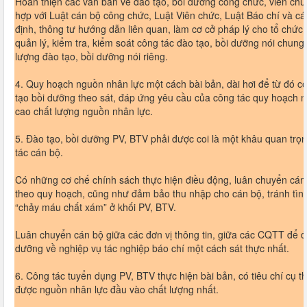
Hoàn thiện các văn bản về đào tạo, bồi dưỡng công chức, viên ch
hợp với Luật cán bộ công chức, Luật Viên chức, Luật Báo chí và cá
định, thông tư hướng dẫn liên quan, làm cơ cở pháp lý cho tổ chức,
quản lý, kiểm tra, kiểm soát công tác đào tạo, bồi dưỡng nói chung
lượng đào tạo, bồi dưỡng nói riêng.
4. Quy hoạch nguồn nhân lực một cách bài bản, dài hơi để từ đó c
tạo bồi dưỡng theo sát, đáp ứng yêu cầu của công tác quy hoạch
cao chất lượng nguồn nhân lực.
5. Đào tạo, bồi dưỡng PV, BTV phải được coi là một khâu quan trọ
tác cán bộ.
Có những cơ chế chính sách thực hiện điều động, luân chuyển cán
theo quy hoạch, cũng như đảm bảo thu nhập cho cán bộ, tránh tìn
“chảy máu chất xám” ở khối PV, BTV.
Luân chuyển cán bộ giữa các đơn vị thông tin, giữa các CQTT để đ
dưỡng về nghiệp vụ tác nghiệp báo chí một cách sát thực nhất.
6. Công tác tuyển dụng PV, BTV thực hiện bài bản, có tiêu chí cụ t
được nguồn nhân lực đầu vào chất lượng nhất.