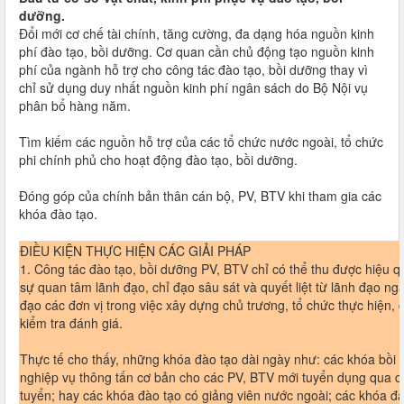
dưỡng.
Đổi mới cơ chế tài chính, tăng cường, đa dạng hóa nguồn kinh
phí đào tạo, bồi dưỡng. Cơ quan cần chủ động tạo nguồn kinh
phí của ngành hỗ trợ cho công tác đào tạo, bồi dưỡng thay vì
chỉ sử dụng duy nhất nguồn kinh phí ngân sách do Bộ Nội vụ
phân bổ hàng năm.
Tìm kiếm các nguồn hỗ trợ của các tổ chức nước ngoài, tổ chức
phi chính phủ cho hoạt động đào tạo, bồi dưỡng.
Đóng góp của chính bản thân cán bộ, PV, BTV khi tham gia các
khóa đào tạo.
ĐIỀU KIỆN THỰC HIỆN CÁC GIẢI PHÁP
1. Công tác đào tạo, bồi dưỡng PV, BTV chỉ có thể thu được hiệu q
sự quan tâm lãnh đạo, chỉ đạo sâu sát và quyết liệt từ lãnh đạo ng
đạo các đơn vị trong việc xây dựng chủ trương, tổ chức thực hiện, q
kiểm tra đánh giá.
Thực tế cho thấy, những khóa đào tạo dài ngày như: các khóa bồi
nghiệp vụ thông tấn cơ bản cho các PV, BTV mới tuyển dụng qua cá
tuyển; hay các khóa đào tạo có giảng viên nước ngoài; các khóa đ