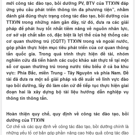
mới công tác đào tạo, bồi dưỡng PV, BTV của TTXVN đáp
ứng yêu cầu phát triển thông tin đa phương tiện”, nhằm
đánh giá đúng thực trạng công tác đào tạo, bồi dưỡng của
TTXVN trong những năm gần đây, từ đó, đưa ra các giải
pháp để phát huy tốt nhất tiềm năng về nguồn nhân lực,
cơ sở vật chất sẵn có, đặc biệt là lợi thế của hệ thống các
cơ quan thường trú (CQTT) TTXVN trong và ngoài nước,
góp phần thực hiện mục tiêu phát triển của cơ quan thông
tấn quốc gia. Trong quá trình thực hiện đề tài, nhóm
nghiên cứu đã tiến hành các cuộc khảo sát thực tế tại một
số cơ quan thường trú trong nước tiêu biểu ở cả ba khu
vực: Phía Bắc, miền Trung - Tây Nguyên và phía Nam. Đề
tài đã đưa ra một số giải pháp và đề xuất về lĩnh vực đào
tạo bồi dưỡng, lấy đó làm căn cứ để tiếp tục thực hiện giai
đoạn hai là xây dựng bộ tài liệu hướng dẫn nghiệp vụ
thông tin thông tấn.
Hoàn thiện quy chế, quy định về công tác đào tạo, bồi
dưỡng của TTXVN
Cơ chế và các quy định về công tác đào tạo, bồi dưỡng chính là
những yếu tố cơ bản góp phần nâng cao hiệu quả công tác đào