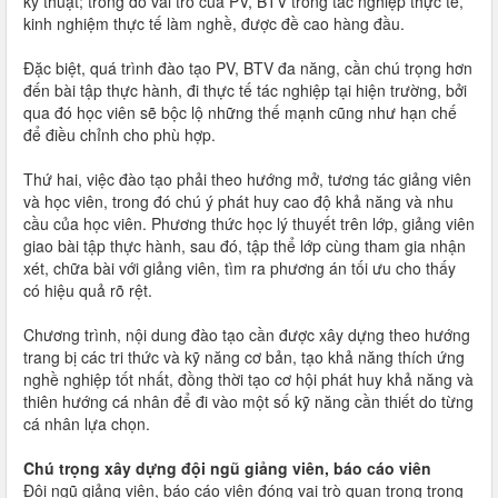
kỹ thuật; trong đó vai trò của PV, BTV trong tác nghiệp thực tế,
kinh nghiệm thực tế làm nghề, được đề cao hàng đầu.
Đặc biệt, quá trình đào tạo PV, BTV đa năng, cần chú trọng hơn
đến bài tập thực hành, đi thực tế tác nghiệp tại hiện trường, bởi
qua đó học viên sẽ bộc lộ những thế mạnh cũng như hạn chế
để điều chỉnh cho phù hợp.
Thứ hai, việc đào tạo phải theo hướng mở, tương tác giảng viên
và học viên, trong đó chú ý phát huy cao độ khả năng và nhu
cầu của học viên. Phương thức học lý thuyết trên lớp, giảng viên
giao bài tập thực hành, sau đó, tập thể lớp cùng tham gia nhận
xét, chữa bài với giảng viên, tìm ra phương án tối ưu cho thấy
có hiệu quả rõ rệt.
Chương trình, nội dung đào tạo cần được xây dựng theo hướng
trang bị các tri thức và kỹ năng cơ bản, tạo khả năng thích ứng
nghề nghiệp tốt nhất, đồng thời tạo cơ hội phát huy khả năng và
thiên hướng cá nhân để đi vào một số kỹ năng cần thiết do từng
cá nhân lựa chọn.
Chú trọng xây dựng đội ngũ giảng viên, báo cáo viên
Đội ngũ giảng viên, báo cáo viên đóng vai trò quan trọng trong