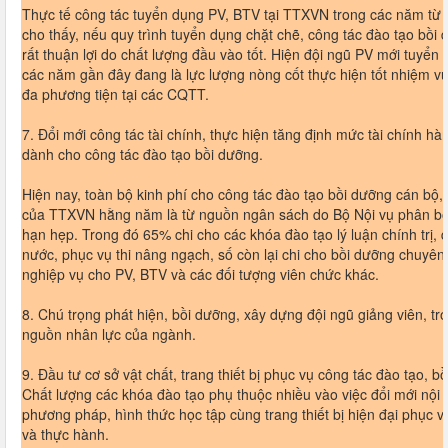
Thực tế công tác tuyển dụng PV, BTV tại TTXVN trong các năm từ
cho thấy, nếu quy trình tuyển dụng chặt chẽ, công tác đào tạo bồi
rất thuận lợi do chất lượng đầu vào tốt. Hiện đội ngũ PV mới tuyển
các năm gần đây đang là lực lượng nòng cốt thực hiện tốt nhiệm vụ
đa phương tiện tại các CQTT.
7. Đổi mới công tác tài chính, thực hiện tăng định mức tài chính h
dành cho công tác đào tạo bồi dưỡng.
Hiện nay, toàn bộ kinh phí cho công tác đào tạo bồi dưỡng cán bộ,
của TTXVN hằng năm là từ nguồn ngân sách do Bộ Nội vụ phân bổ
hạn hẹp. Trong đó 65% chi cho các khóa đào tạo lý luận chính trị, 
nước, phục vụ thi nâng ngạch, số còn lại chi cho bồi dưỡng chuyê
nghiệp vụ cho PV, BTV và các đối tượng viên chức khác.
8. Chú trọng phát hiện, bồi dưỡng, xây dựng đội ngũ giảng viên, trợ
nguồn nhân lực của ngành.
9. Đầu tư cơ sở vật chất, trang thiết bị phục vụ công tác đào tạo, b
Chất lượng các khóa đào tạo phụ thuộc nhiều vào việc đổi mới nội 
phương pháp, hình thức học tập cùng trang thiết bị hiện đại phục v
và thực hành.