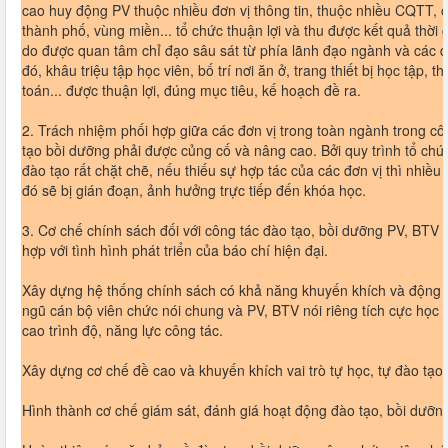
cao huy động PV thuộc nhiều đơn vị thông tin, thuộc nhiều CQTT, ở
thành phố, vùng miền... tổ chức thuận lợi và thu được kết quả thời 
do được quan tâm chỉ đạo sâu sát từ phía lãnh đạo ngành và các đ
đó, khâu triệu tập học viên, bố trí nơi ăn ở, trang thiết bị học tập, t
toán... được thuận lợi, đúng mục tiêu, kế hoạch đề ra.
2. Trách nhiệm phối hợp giữa các đơn vị trong toàn ngành trong cô
tạo bồi dưỡng phải được củng cố và nâng cao. Bởi quy trình tổ ch
đào tạo rất chặt chẽ, nếu thiếu sự hợp tác của các đơn vị thì nhiều
đó sẽ bị gián đoạn, ảnh hưởng trực tiếp đến khóa học.
3. Cơ chế chính sách đối với công tác đào tạo, bồi dưỡng PV, BTV 
hợp với tình hình phát triển của báo chí hiện đại.
Xây dựng hệ thống chính sách có khả năng khuyến khích và động v
ngũ cán bộ viên chức nói chung và PV, BTV nói riêng tích cực học 
cao trình độ, năng lực công tác.
Xây dựng cơ chế đề cao và khuyến khích vai trò tự học, tự đào tạo,
Hình thành cơ chế giám sát, đánh giá hoạt động đào tạo, bồi dưỡ