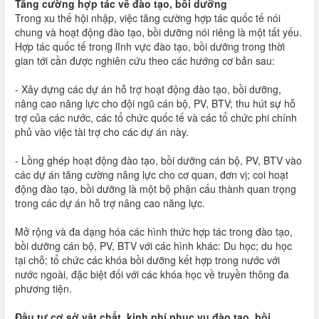
Tăng cường hợp tác về đào tạo, bồi dưỡng
Trong xu thế hội nhập, việc tăng cường hợp tác quốc tế nói
chung và hoạt động đào tạo, bồi dưỡng nói riêng là một tất yếu.
Hợp tác quốc tế trong lĩnh vực đào tạo, bồi dưỡng trong thời
gian tới cần được nghiên cứu theo các hướng cơ bản sau:
- Xây dựng các dự án hỗ trợ hoạt động đào tạo, bồi dưỡng,
nâng cao năng lực cho đội ngũ cán bộ, PV, BTV; thu hút sự hỗ
trợ của các nước, các tổ chức quốc tế và các tổ chức phi chính
phủ vào việc tài trợ cho các dự án này.
- Lồng ghép hoạt động đào tạo, bồi dưỡng cán bộ, PV, BTV vào
các dự án tăng cường năng lực cho cơ quan, đơn vị; coi hoạt
động đào tạo, bồi dưỡng là một bộ phận cấu thành quan trọng
trong các dự án hỗ trợ nâng cao năng lực.
Mở rộng và đa dạng hóa các hình thức hợp tác trong đào tạo,
bồi dưỡng cán bộ, PV, BTV với các hình khác: Du học; du học
tại chỗ; tổ chức các khóa bồi dưỡng kết hợp trong nước với
nước ngoài, đặc biệt đối với các khóa học về truyền thông đa
phương tiện.
Đầu tư cơ sở vật chất, kinh phí phục vụ đào tạo, bồi