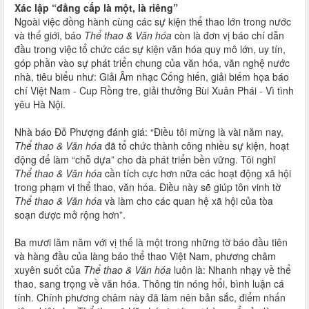
Xác lập “đẳng cấp là một, là riêng”
Ngoài việc đồng hành cùng các sự kiện thể thao lớn trong nước
và thế giới, báo
Thể thao & Văn hóa
còn là đơn vị báo chí dẫn
đầu trong việc tổ chức các sự kiện văn hóa quy mô lớn, uy tín,
góp phần vào sự phát triển chung của văn hóa, văn nghệ nước
nhà, tiêu biểu như: Giải Âm nhạc Cống hiến, giải biếm họa báo
chí Việt Nam - Cup Rồng tre, giải thưởng Bùi Xuân Phái - Vì tình
yêu Hà Nội.
Nhà báo Đỗ Phượng đánh giá: “Điều tôi mừng là vài năm nay,
Thể thao & Văn
hóa
đã tổ chức thành công nhiều sự kiện, hoạt
động để làm “chỗ dựa” cho đà phát triển bền vững. Tôi nghĩ
Thể thao & Văn hóa
cần tích cực hơn nữa các hoạt động xã hội
trong phạm vi thể thao, văn hóa. Điều này sẽ giúp tôn vinh tờ
Thể thao & Văn hóa
và làm cho các quan hệ xã hội của tòa
soạn được mở rộng hơn”.
Ba mươi lăm năm với vị thế là một trong những tờ báo đầu tiên
và hàng đầu của làng báo thể thao Việt Nam, phương châm
xuyên suốt của
Thể thao & Văn hóa
luôn là: Nhanh nhạy về thể
thao, sang trọng về văn hóa. Thông tin nóng hổi, bình luận cá
tính. Chính phương châm này đã làm nên bản sắc, điểm nhấn