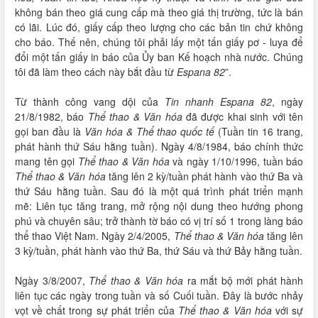
không bán theo giá cung cấp mà theo giá thị trường, tức là bán
có lãi. Lúc đó, giấy cấp theo lượng cho các bản tin chứ không
cho báo. Thế nên, chúng tôi phải lấy một tấn giấy pơ - luya để
đổi một tấn giấy in báo của Ủy ban Kế hoạch nhà nước. Chúng
tôi đã làm theo cách này bắt đầu từ
Espana 82
”.
Từ thành công vang dội của
Tin nhanh Espana 82
, ngày
21/8/1982, báo
Thể thao & Văn hóa
đã được khai sinh với tên
gọi ban đầu là
Văn hóa & Thể thao quốc tế
(Tuần tin 16 trang,
phát hành thứ Sáu hằng tuần). Ngày 4/8/1984, báo chính thức
mang tên gọi
Thể thao & Văn hóa
và ngày 1/10/1996, tuần báo
Thể thao & Văn hóa
tăng lên 2 kỳ/tuần phát hành vào thứ Ba và
thứ Sáu hằng tuần. Sau đó là một quá trình phát triển mạnh
mẽ: Liên tục tăng trang, mở rộng nội dung theo hướng phong
phú và chuyên sâu; trở thành tờ báo có vị trí số 1 trong làng báo
thể thao Việt Nam. Ngày 2/4/2005,
Thể thao & Văn hóa
tăng lên
3 kỳ/tuần, phát hành vào thứ Ba, thứ Sáu và thứ Bảy hằng tuần.
Ngày 3/8/2007,
Thể thao & Văn hóa
ra mắt bộ mới phát hành
liên tục các ngày trong tuần và số Cuối tuần. Đây là bước nhảy
vọt về chất trong sự phát triển của
Thể thao & Văn hóa
với sự