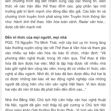
làm chương trình Big Bet nhằm cung cấp các thông tin, kiến
thức về các trận đấu thể thao đỉnh cao, góp phần tạo môi
trường giải trí lành mạnh cho đông đảo độc giả. Các bản tin và
chương trình truyền hình phát sóng trên Truyền hình thông tấn
như:
Hành tinh thể thao, Văn hóa toàn cảnh, Radar văn hóa
...
được cải tiến mạnh mẽ.
Đến tri thức của mọi người, mọi nhà
PGS. TS Nguyễn Thị Minh Thái, một cây bút uy tín trong làng
báo thường xuyên cộng tác với
Thể thao & Văn hóa
và tham gia
vào nhiều sự kiện văn hóa do báo tổ chức, nhận định: “Về
phương diện nghệ thuật, trong 35 năm qua,
Thể thao & Văn
hóa
đã làm được hai việc: Một là tập hợp được rất nhiều nhà
báo giỏi nghề làm cộng tác viên, trong đó có nhiều trí thức, văn
nghệ sĩ đầu ngành. Nhờ đó, tờ báo đã làm được điều thứ hai là
có được những bài báo về lao động nghề nghiệp của những
người đã cống hiến cho nền văn nghệ Việt Nam. Vì làm được
hai việc đó nên tờ báo đã phát triển đến đỉnh cao...”
Nhà thơ Bằng Việt, Chủ tịch Hội Liên hiệp văn học nghệ thuật
Hà Nội, người đã gần một thập kỷ giữ cương vị Chủ tịch Hội
đồng giám khảo Giải thưởng Bùi Xuân Phái - Vì tình yêu Hà Nội,