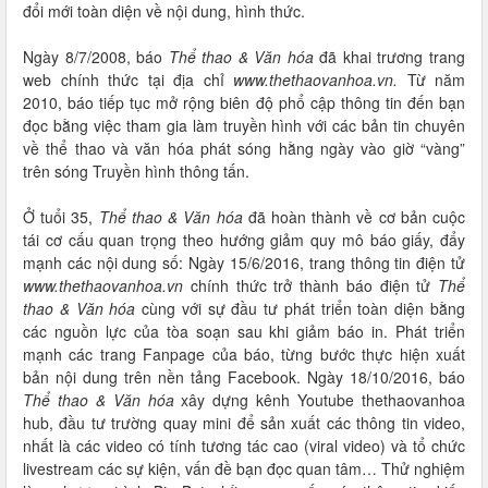
đổi mới toàn diện về nội dung, hình thức.
Ngày 8/7/2008, báo
Thể thao & Văn hóa
đã khai trương trang
web chính thức tại địa chỉ
www.thethaovanhoa.vn.
Từ năm
2010, báo tiếp tục mở rộng biên độ phổ cập thông tin đến bạn
đọc bằng việc tham gia làm truyền hình với các bản tin chuyên
về thể thao và văn hóa phát sóng hằng ngày vào giờ “vàng”
trên sóng Truyền hình thông tấn.
Ở tuổi 35,
Thể thao & Văn hóa
đã hoàn thành về cơ bản cuộc
tái cơ cấu quan trọng theo hướng giảm quy mô báo giấy, đẩy
mạnh các nội dung số: Ngày 15/6/2016, trang thông tin điện tử
www.thethaovanhoa.vn
chính thức trở thành báo điện tử
Thể
thao & Văn hóa
cùng với sự đầu tư phát triển toàn diện bằng
các nguồn lực của tòa soạn sau khi giảm báo in. Phát triển
mạnh các trang Fanpage của báo, từng bước thực hiện xuất
bản nội dung trên nền tảng Facebook. Ngày 18/10/2016, báo
Thể thao & Văn hóa
xây dựng kênh Youtube thethaovanhoa
hub, đầu tư trường quay mini để sản xuất các thông tin video,
nhất là các video có tính tương tác cao (viral video) và tổ chức
livestream các sự kiện, vấn đề bạn đọc quan tâm… Thử nghiệm