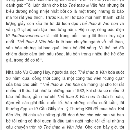
đánh giá: “Tôi luôn dành cho báo
Thể thao & Văn hóa
những lời
biểu dương nồng nhiệt nhất bởi đó là một trong những tờ báo
mà tôi rất yêu thích. Trước kia, khi tờ báo mới hình thành, chất
lượng giấy còn xấu thì tôi đã luôn đọc
Thể thao & Văn hóa
và
vẫn giữ lại bộ sưu tập theo từng năm. Hiện nay, riêng báo điện
tử
thethaovanhoa.vn
là một trong bốn trang tôi thích truy cập
nhất.
Thể thao & Văn hóa
là tờ báo chuyên ngành về thể thao,
văn hóa nhưng lại bao quát toàn bộ đời sống. Vì thế nó đã
chiếm được cảm tình sâu rộng, lâu bền trong nhiều thế hệ độc
giả, trong đó có tôi”.
Nhà báo Vũ Quang Huy, người đã đọc
Thể thao & Văn hóa
suốt
30 năm qua, đồng thời cũng là một cộng tác viên “cứng cựa”
của báo cho biết: “
Thể thao & Văn hóa
đã mang lại cho tôi rất
nhiều tri thức. Tôi nhớ từ những năm 1982, khi chưa có nhiều tờ
báo thể thao, gần như chỉ
Thể thao & Văn hóa
là đưa tin sâu,
đậm về các giải đấu quốc tế. Vào những chiều cuối tuần, tôi
thường đạp xe từ Cầu Giấy lên Lý Thường Kiệt để mua báo. Khi
đến lớp, tôi chia sẻ những gì đã đọc được cho các bạn và bạn
bè tôi cũng có thói quen là đầu tuần ngồi nghe tôi kể lại những
câu chuyện trên tờ
Thể thao & Văn hóa
. Cho đến bây giờ, tôi