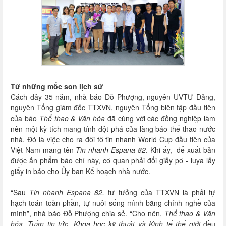
Từ những mốc son lịch sử
Cách đây 35 năm, nhà báo Đỗ Phượng, nguyên UVTƯ Đảng,
nguyên Tổng giám đốc TTXVN, nguyên Tổng biên tập đầu tiên
của báo
Thể thao & Văn hóa
đã cùng với các đồng nghiệp làm
nên một kỳ tích mang tính đột phá của làng báo thể thao nước
nhà. Đó là việc cho ra đời tờ tin nhanh World Cup đầu tiên của
Việt Nam mang tên
Tin nhanh Espana 82
. Khi ấy, để xuất bản
được ấn phẩm báo chí này, cơ quan phải đổi giấy pơ - luya lấy
giấy in báo cho Ủy ban Kế hoạch nhà nước.
“Sau
Tin nhanh Espana 82,
tư tưởng của TTXVN là phải tự
hạch toán toàn phần, tự nuôi sống mình bằng chính nghề của
mình”, nhà báo Đỗ Phượng chia sẻ. “Cho nên,
Thể thao & Văn
hóa, Tuần tin tức, Khoa học kỹ thuật và Kinh tế thế giới
đều