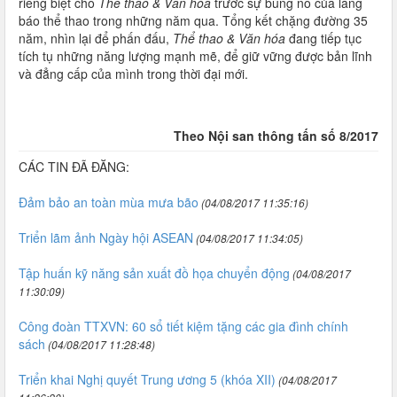
riêng biệt cho
Thể thao & Văn hóa
trước sự bùng nổ của làng
báo thể thao trong những năm qua. Tổng kết chặng đường 35
năm, nhìn lại để phấn đấu,
Thể thao & Văn hóa
đang tiếp tục
tích tụ những năng lượng mạnh mẽ, để giữ vững được bản lĩnh
và đẳng cấp của mình trong thời đại mới.
Theo Nội san thông tấn số 8/2017
CÁC TIN ĐÃ ĐĂNG:
Đảm bảo an toàn mùa mưa bão
(04/08/2017 11:35:16)
Triển lãm ảnh Ngày hội ASEAN
(04/08/2017 11:34:05)
Tập huấn kỹ năng sản xuất đồ họa chuyển động
(04/08/2017
11:30:09)
Công đoàn TTXVN: 60 sổ tiết kiệm tặng các gia đình chính
sách
(04/08/2017 11:28:48)
Triển khai Nghị quyết Trung ương 5 (khóa XII)
(04/08/2017