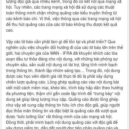
lượng độc giả qua nhiều kênh, trong đó có kết nối qua mạng xã
hội. Tuy nhiên, các trang mạng xã hội đã sử dụng các thuật
toán thông minh chặn những quảng cáo kiểu truyền thống từ
các kênh báo chí. Vì thế, việc thông qua các trang mạng xã hội
để thu hút quảng cáo của các tờ báo không thu được kết quả
cao.
Vậy các tờ báo cần phải làm gì để tồn tại và phát triển? Qua
nghiên cứu việc chuyển đổi hướng đi của các tờ báo lớn trên thế
giới, hai chuyên gia của WAN - IFRA đã khuyến khích các tòa
soạn đầu tư thỏa đáng cho nội dung, với những bài phóng sự
chuyên sâu, sản xuất nội dung có tài trợ, tăng tính minh bạch
trong thông tin, thành lập nhóm sáng tạo… Trong đó, nội dung
được các học viên đánh giá rất thực tế đó là phải xây dựng
chiến lược quảng cáo. Lồng ghép quảng cáo vào nội dung bài
viết một cách mềm mại, khéo léo, trình bày hấp dẫn theo hướng
đa phương tiện, thậm chí gắn code lập trình để “trưng bày” nội
dung sẽ giúp tăng lượng truy cập. Quảng cáo được lồng ghép
như vậy sẽ cung cấp thông tin hữu ích cho độc giả, giúp người
đọc thỏa mãn thông tin và đặc biệt là quảng cáo đã vượt qua
được “bức tường lửa” rất thông minh của các mạng xã hội.
Đồng thời, phải minh bạch nội dung quảng cáo với độc giả để
xây dựng niềm tin, dẫn dắt người đọc tiếp nhận quảng cáo và