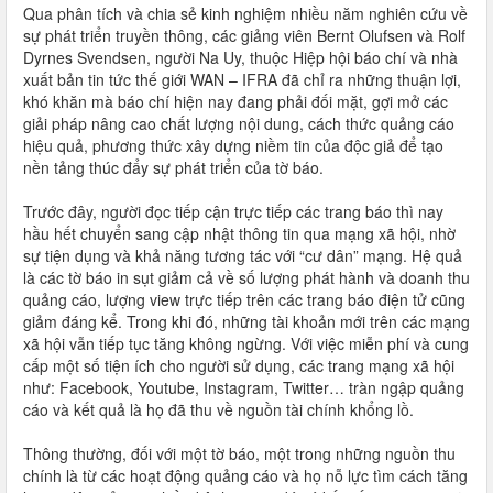
Qua phân tích và chia sẻ kinh nghiệm nhiều năm nghiên cứu về
sự phát triển truyền thông, các giảng viên Bernt Olufsen và Rolf
Dyrnes Svendsen, người Na Uy, thuộc Hiệp hội báo chí và nhà
xuất bản tin tức thế giới WAN – IFRA đã chỉ ra những thuận lợi,
khó khăn mà báo chí hiện nay đang phải đối mặt, gợi mở các
giải pháp nâng cao chất lượng nội dung, cách thức quảng cáo
hiệu quả, phương thức xây dựng niềm tin của độc giả để tạo
nền tảng thúc đẩy sự phát triển của tờ báo.
Trước đây, người đọc tiếp cận trực tiếp các trang báo thì nay
hầu hết chuyển sang cập nhật thông tin qua mạng xã hội, nhờ
sự tiện dụng và khả năng tương tác với “cư dân” mạng. Hệ quả
là các tờ báo in sụt giảm cả về số lượng phát hành và doanh thu
quảng cáo, lượng view trực tiếp trên các trang báo điện tử cũng
giảm đáng kể. Trong khi đó, những tài khoản mới trên các mạng
xã hội vẫn tiếp tục tăng không ngừng. Với việc miễn phí và cung
cấp một số tiện ích cho người sử dụng, các trang mạng xã hội
như: Facebook, Youtube, Instagram, Twitter… tràn ngập quảng
cáo và kết quả là họ đã thu về nguồn tài chính khổng lồ.
Thông thường, đối với một tờ báo, một trong những nguồn thu
chính là từ các hoạt động quảng cáo và họ nỗ lực tìm cách tăng