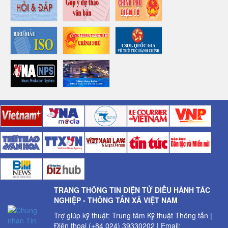
TRANG THÔNG TIN ĐIỆN TỬ ĐIỀU HÀNH TÁC
NGHIỆP - THÔNG TẤN XÃ VIỆT NAM
Trợ giúp kỹ thuật: Trung tâm Kỹ thuật Thông tấn |
Điện thoại (+84 024) 39330202 | Email: