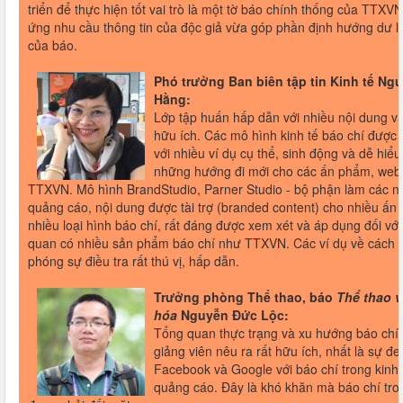
triển để thực hiện tốt vai trò là một tờ báo chính thống của TTXV
ứng nhu cầu thông tin của độc giả vừa góp phần định hướng dư l
của báo.
Phó trưởng Ban biên tập tin Kinh tế Ng
Hằng:
Lớp tập huấn hấp dẫn với nhiều nội dung và
hữu ích. Các mô hình kinh tế báo chí được g
với nhiều ví dụ cụ thể, sinh động và dễ hiểu
những hướng đi mới cho các ấn phẩm, webs
TTXVN. Mô hình BrandStudio, Parner Studio - bộ phận làm các n
quảng cáo, nội dung được tài trợ (branded content) cho nhiều ấn
nhiều loại hình báo chí, rất đáng được xem xét và áp dụng đối vớ
quan có nhiều sản phẩm báo chí như TTXVN. Các ví dụ về cách 
phóng sự điều tra rất thú vị, hấp dẫn.
Trưởng phòng Thể thao, báo
Thể thao v
hóa
Nguyễn Đức Lộc:
Tổng quan thực trạng và xu hướng báo chí
giảng viên nêu ra rất hữu ích, nhất là sự đ
Facebook và Google với báo chí trong kinh
quảng cáo. Đây là khó khăn mà báo chí tr