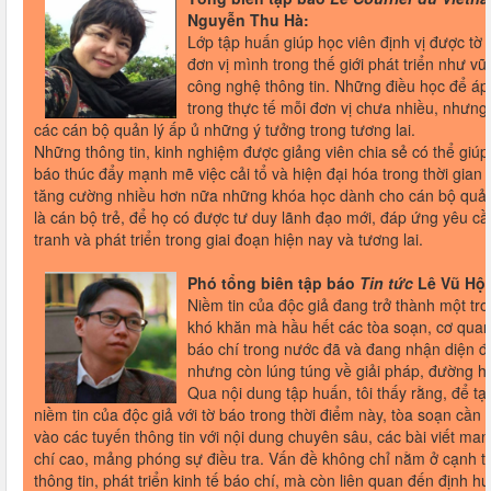
Nguyễn Thu Hà:
Lớp tập huấn giúp học viên định vị được tờ
đơn vị mình trong thế giới phát triển như v
công nghệ thông tin. Những điều học để á
trong thực tế mỗi đơn vị chưa nhiều, nhưng
các cán bộ quản lý ấp ủ những ý tưởng trong tương lai.
Những thông tin, kinh nghiệm được giảng viên chia sẻ có thể giúp
báo thúc đẩy mạnh mẽ việc cải tổ và hiện đại hóa trong thời gian 
tăng cường nhiều hơn nữa những khóa học dành cho cán bộ quản 
là cán bộ trẻ, để họ có được tư duy lãnh đạo mới, đáp ứng yêu c
tranh và phát triển trong giai đoạn hiện nay và tương lai.
Phó tổng biên tập báo
Tin tức
Lê Vũ Hội
Niềm tin của độc giả đang trở thành một tr
khó khăn mà hầu hết các tòa soạn, cơ quan
báo chí trong nước đã và đang nhận diện đ
nhưng còn lúng túng về giải pháp, đường h
Qua nội dung tập huấn, tôi thấy rằng, để t
niềm tin của độc giả với tờ báo trong thời điểm này, tòa soạn cần 
vào các tuyến thông tin với nội dung chuyên sâu, các bài viết man
chí cao, mảng phóng sự điều tra. Vấn đề không chỉ nằm ở cạnh t
thông tin, phát triển kinh tế báo chí, mà còn liên quan đến định h