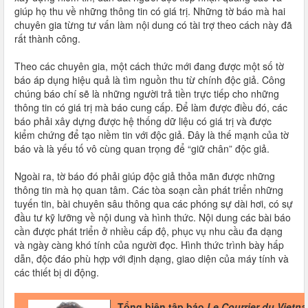
giúp họ thu về những thông tin có giá trị. Những tờ báo mà hai
chuyên gia từng tư vấn làm nội dung có tài trợ theo cách này đã
rất thành công.
Theo các chuyên gia, một cách thức mới đang được một số tờ
báo áp dụng hiệu quả là tìm nguồn thu từ chính độc giả. Công
chúng báo chí sẽ là những người trả tiền trực tiếp cho những
thông tin có giá trị mà báo cung cấp. Để làm được điều đó, các
báo phải xây dựng được hệ thống dữ liệu có giá trị và được
kiểm chứng để tạo niềm tin với độc giả. Đây là thế mạnh của tờ
báo và là yếu tố vô cùng quan trọng để “giữ chân” độc giả.
Ngoài ra, tờ báo đó phải giúp độc giả thỏa mãn được những
thông tin mà họ quan tâm. Các tòa soạn cần phát triển những
tuyến tin, bài chuyên sâu thông qua các phóng sự dài hơi, có sự
đầu tư kỹ lưỡng về nội dung và hình thức. Nội dung các bài báo
cần được phát triển ở nhiều cấp độ, phục vụ nhu cầu đa dạng
và ngày càng khó tính của người đọc. Hình thức trình bày hấp
dẫn, độc đáo phù hợp với định dạng, giao diện của máy tính và
các thiết bị di động.
Tổng biên tập báo
Le Courrier du Vietn