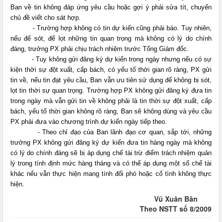
Ban về tin không đáp ứng yêu cầu hoặc gợi ý phải sửa tít, chuyển
chủ đề viết cho sát hợp.
- Trường hợp không có tin dự kiến cũng phải báo. Tuy nhiên,
nếu để sót, để lọt những tin quan trọng mà không có lý do chính
đáng, trưởng PX phải chịu trách nhiệm trước Tổng Giám đốc.
- Tuy không gửi đăng ký dự kiến trong ngày nhưng nếu có sự
kiện thời sự đột xuất, cấp bách, có yếu tố thời gian rõ ràng, PX gửi
tin về, nếu tin đạt yêu cầu, Ban vẫn ưu tiên sử dụng để không bị sót,
lọt tin thời sự quan trọng. Trường hợp PX không gửi đăng ký đưa tin
trong ngày mà vẫn gửi tin về không phải là tin thời sự đột xuất, cấp
bách, yếu tố thời gian không rõ ràng, Ban sẽ không dùng và yêu cầu
PX phải đưa vào chương trình dự kiến ngày tiếp theo.
- Theo chỉ đạo của Ban lãnh đạo cơ quan, sắp tới, những
trưởng PX không gửi đăng ký dự kiến đưa tin hàng ngày mà không
có lý do chính đáng sẽ bị áp dụng chế tài trừ điểm trách nhiệm quản
lý trong tính định mức hàng tháng và có thể áp dụng một số chế tài
khác nếu vẫn thực hiện mang tính đối phó hoặc cố tình không thực
hiện.
Vũ Xuân Bân
Theo NSTT số 8/2009