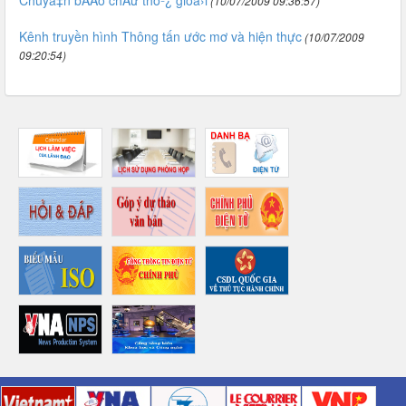
Chuýằ‡n bÃĂo chÃư thỏº¿ giỏằ›i
(10/07/2009 09:36:57)
Kênh truyền hình Thông tấn ước mơ và hiện thực
(10/07/2009
09:20:54)