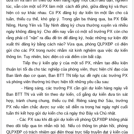
đưa tin và làm tin theo dự kiến hàng ngày một cách đều đặn, nghiêm
túc, vẫn còn một số PX làm một
cách đối phó, giữa đăng ký và thực
hiện có sự khác nhau. Có PX đăng ký dự kiến tin một lần cho cả
tuần, thiếu cụ thể, khó góp ý. Trong gần ba tháng qua, ba PX Đắk
Nông, Hưng Yên và Tây Ninh đăng ký chưa thường xuyên và nhiều
ngày không đăng ký. Cho đến nay vẫn có một số trưởng PX còn cho
rằng phải cố "nặn" ra đầu đề tin để đăng ký, hoặc những sự kiện đột
xuất thì đăng ký bằng cách nào? Vừa qua, phòng QLPXĐP có điện
gửi cho các PX trong nước nhằm rút kinh nghiệm qua việc dự kiến
thông tin. Tuy nhiên, bức điện có vài điểm còn bất cập.
Tiếp thu ý kiến góp ý của một số PX, nhằm tạo điều kiện
thuận lợi tối đa cho tác nghiệp của phóng viên, thực hiện chỉ đạo của
Ban lãnh đạo cơ quan, Ban BTT TN tiếp tục đề nghị các trưởng PX
và phóng viên thường trú thực hiện tốt những yêu cầu sau:
- Hàng sáng, các trưởng PX cần gửi dự kiến hàng ngày về
Ban BTT TN và viết tin theo dự kiến, cố gắng dự kiến đưa tin sát
hợp, tránh chung chung, thiếu cụ thể. Riêng sáng thứ Sáu, trưởng
PX nếu nắm chắc được sự việc sẽ diễn ra trong hai ngày nghỉ cuối
tuần thì kết hợp gửi dự kiến cho cả ngày thứ Bảy và Chủ nhật.
- Các PX sau khi đã gửi dự kiến về phòng QLPXĐP không phải
theo dõi tiếp qua tin nhắn nội bộ. Nếu có thông tin phản hồi, phòng
QLPXĐP có trách nhiệm gọi điện thoại trực tiếp truyền đạt ý kiến của