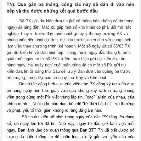
TN). Qua gần ba tháng, công tác này đã dần đi vào nền
nếp và thu được những kết quả bước đầu
Số PX gửi dự kiến đưa tin (kể cả thông báo không có tin trong
ngày) đã tăng dần. Mặc dù gặp một số khó khăn do phải đổi mới tác
nghiệp, thay vì trước đây muốn viết gì tùy ý thì nay trưởng PX và
phóng viên đều phải dự tính, dự báo trước, quen dần với cung cách
làm việc theo chương trình, kế hoạch. Một số ngày đã có 63/63 PX
gửi dự kiến tin về Ban biên tập. Trong mười ngày đầu tháng 8, bình
quân mỗi ngày có từ 50 PX trở lên thực hiện gửi dự kiến đưa tin
hàng ngày. Hai ngày nghỉ cuối tuần cũng đã có một số PX gửi dự
kiến đưa tin từ sáng thứ Sáu để lưu ý Ban đưa vào quảng bá trước
trên mạng, trong Dự báo tin ngày thứ Bảy và Chủ nhật.
Do có tác động tích cực của việc các PX đăng ký dự kiến đưa
tin hàng ngày nên thời gian vừa qua không xảy ra tình trạng phóng
viên trong cùng một PX viết trùng lặp tin, "xào" lại tin của nhau, của
chính mình... Những tin báo đạo, tiến độ "tứ thời bát tiết", vô thưởng
vô phạt, yếu tố thời gian không rõ ràng đã giảm hẳn.
Số tin dự kiến sẽ phát trong ngày của các PX tăng lên đáng
kể, có ngày lên tới 83 tin. Nhờ vậy, ngay từ đầu giờ làm việc mỗi
ngày, Ban lãnh đạo cơ quan thông qua Ban BTT TN đã biết được số
lượng dự kiến thông tin để phân loại, xử lý gắn với yêu cầu của