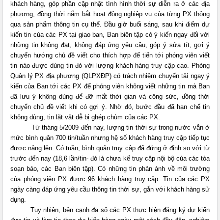
khách hàng, góp phần cập nhật tình hình thời sự diễn ra ở các địa
phương, đồng thời nắm bắt hoạt động nghiệp vụ của từng PX thông
qua sản phẩm thông tin cụ thể. Đầu giờ buổi sáng, sau khi điểm dự
kiến tin của các PX tại giao ban, Ban biên tập có ý kiến ngay đối với
những tin không đạt, không đáp ứng yêu cầu, góp ý sửa tít, gợi ý
chuyển hướng chủ đề viết cho thích hợp để tiến tới phóng viên viết
tin nào được dùng tin đó với lượng khách hàng truy cập cao. Phòng
Quản lý PX địa phương (QLPXĐP) có trách nhiệm chuyển tải ngay ý
kiến của Ban tới các PX để phóng viên không viết những tin mà Ban
đã lưu ý không dùng để đỡ mất thời gian và công sức, đồng thời
chuyển chủ đề viết khi có gợi ý. Nhờ đó, bước đầu đã hạn chế tin
không dùng, tin lặt vặt dễ bị ghép chùm của các PX.
Từ tháng 5/2009 đến nay, lượng tin thời sự trong nước vẫn ở
mức bình quân 700 tin/tuần nhưng hệ số khách hàng truy cập tiếp tục
được nâng lên. Có tuần, bình quân truy cập đã đứng ở đỉnh so với từ
trước đến nay (18,6 lần/tin- đó là chưa kể truy cập nội bộ của các tòa
soạn báo, các Ban biên tập). Có những tin phản ánh về môi trường
của phóng viên PX được 96 khách hàng truy cập. Tin của các PX
ngày càng đáp ứng yêu cầu thông tin thời sự, gắn với khách hàng sử
dụng.
Tuy nhiên, bên cạnh đa số các PX thực hiện đăng ký dự kiến