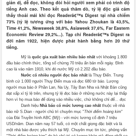
giản dị, dễ đọc, không đòi hỏi người xem phải có trình độ
tiếng Anh cao. Theo kết quả thăm dò, tỷ lệ độc giả cảm
thấy thoải mái khi đọc Readerâ€™s Digest tại nhà chiếm
73% (tỷ lệ tương ứng với báo Yahou Zhoukan là 43,5%,
Time 41,2%, Newsweek 38,8%, Asiaweek 37,6%, Far Eastern
Economic Review 29,2%...). Tạp chí Readerâ€™s Digest ra
đời năm 1922, hiện được phát hành bằng hơn 20 thứ
tiếng.
Mỹ là
quốc gia xuất bản nhiều báo nhất
với khoảng 1.800
đầu báo chính thức, tổng số chừng 70 triệu ấn bản mỗi ngày. Đỉnh
cao là vào năm 1910, khi đó nước Mỹ có 2.202 đầu báo.
Nước có nhiều người đọc báo nhất
là Thụy Điển. Trung
bình cứ 1.000 người Thụy Điển mua và đọc 680 tờ báo. Lượng
người mua báo ở Phần Lan, Na Uy, Tây Ban Nha và Nhật Bản cũng
đạt xấp xỉ tỷ lệ trên, nhưng tỷ lệ đọc báo ở những nước này lại thấp
hơn vì họ mua báo để dùng vào nhiều việc, chứ không chỉ để... đọc
Danh hiệu
Nhà báo có mức lương cao nhất
thuộc về nhà
báo nữ S.Dian - người chủ trì chuyên mục "
Thời điểm hoàng kim
"
của Đài Truyền hình ABC (Mỹ) - với mức lương cố định 7 triệu
USD/năm. Dian năm nay 57 tuổi, có một chất giọng đặc biệt và là
một nhà báo được yêu thích tại Mỹ. Chuyên mục tin tức, phỏng vấn
"Thời điểm hoàng kim" do bà chủ trì có lượng khán giả đông nhất so