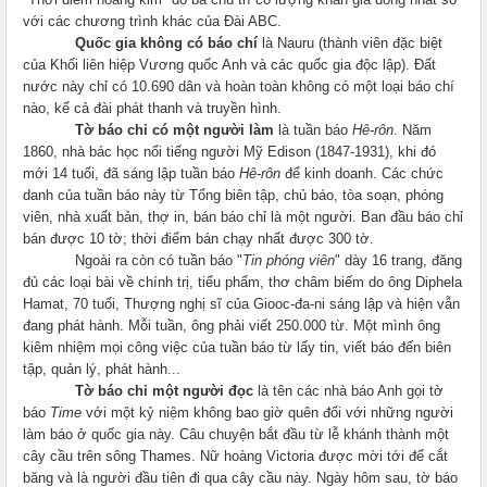
với các chương trình khác của Đài ABC.
Quốc gia không có báo chí
là
Nauru
(thành viên đặc biệt
của Khối liên hiệp Vương quốc Anh và các quốc gia độc lập). Đất
nước này chỉ có 10.690 dân và hoàn toàn không có một loại báo chí
nào, kể cả đài phát thanh và truyền hình.
Tờ báo chỉ có một người làm
là tuần báo
Hê-rôn
. Năm
1860, nhà bác học nổi tiếng người Mỹ Edison (1847-1931), khi đó
mới 14 tuổi, đã sáng lập tuần báo
Hê-rôn
để kinh doanh. Các chức
danh của tuần báo này từ Tổng biên tập, chủ báo, tòa soạn, phóng
viên, nhà xuất bản, thợ in, bán báo chỉ là một người. Ban đầu báo chỉ
bán được 10 tờ; thời điểm bán chạy nhất được 300 tờ.
Ngoài ra còn có tuần báo "
Tin phóng viên
" dày 16 trang, đăng
đủ các loại bài về chính trị, tiểu phẩm, thơ châm biếm do ông Diphela
Hamat, 70 tuổi, Thượng nghị sĩ của Giooc-đa-ni sáng lập và hiện vẫn
đang phát hành. Mỗi tuần, ông phải viết 250.000 từ. Một mình ông
kiêm nhiệm mọi công việc của tuần báo từ lấy tin, viết báo đến biên
tập, quản lý, phát hành...
Tờ báo chỉ một người đọc
là tên các nhà báo Anh gọi tờ
báo
Time
với một kỷ niệm không bao giờ quên đối với những người
làm báo ở quốc gia này. Câu chuyện bắt đầu từ lễ khánh thành một
cây cầu trên sông
Thames
. Nữ hoàng
Victoria
được mời tới để cắt
băng và là người đầu tiên đi qua cây cầu này. Ngày hôm sau, tờ báo