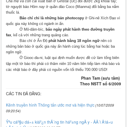
Cha mẹ và con cái
xuất bản ở Ginstal (Úc) đổi được 2kg khoai tây;
tờ nguyệt báo
Hôm nay
ở quần đảo Coco (Mianma) đổi bằng ba nắm
thuốc lá.
Báo chí chỉ là những bản photocopy
ở Ghi-nê Xích Đạo vì
quốc gia này không có ngành in ấn.
Ở Mô-dăm-bíc,
báo ngày phát hành theo đường truyền
fax
, kể cả với những trang quảng cáo.
Báo chí ở Ấn Độ
phát hành bằng 18 ngôn ngữ
nên có
những bản báo ở quốc gia này ấn hành cùng lúc bằng hai hoặc ba
ngôn ngữ.
Ở Giooc-đa-ni, luật qui định muốn được đề cử làm tổng biên
tập một tờ báo thì phải có thâm niên 10 năm liên tiếp làm nhà báo và
các nhật báo ở đây phải có nguồn vốn tối thiểu 700.000 USD!
Phan Tam (sưu tầm)
Theo NSTT số 6/2009
CÁC TIN ĐÃ ĐĂNG:
Kênh truyền hình Thông tấn ước mơ và hiện thực
(10/07/2009
09:20:54)
Ỷªu cáº§u dá»± kiáº¿n thÃ´ng tin háº±ng ngÃ y - ÄÃ´i Ä‘iá»u