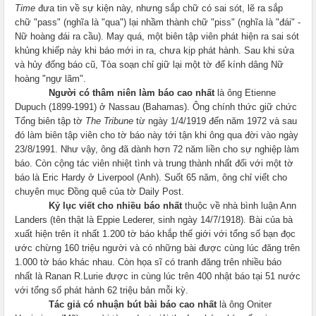
Time
đưa tin về sự kiện này, nhưng sắp chữ có sai sót, lẽ ra sắp
chữ "pass" (nghĩa là "qua") lại nhầm thành chữ "piss" (nghĩa là "đái" -
Nữ hoàng đái ra cầu). May quá, một biên tập viên phát hiện ra sai sót
khủng khiếp này khi báo mới in ra, chưa kịp phát hành. Sau khi sửa
và hủy đống báo cũ, Tòa soạn chỉ giữ lại một tờ để kính dâng Nữ
hoàng "ngự lãm".
Người có thâm niên làm báo cao nhất
là ông Etienne
Dupuch (1899-1991) ở
Nassau
(
Bahamas
). Ông chính thức giữ chức
Tổng biên tập tờ
The Tribune
từ ngày 1/4/1919 đến năm 1972 và sau
đó làm biên tập viên cho tờ báo này tới tận khi ông qua đời vào ngày
23/8/1991. Như vậy, ông đã dành hơn 72 năm liền cho sự nghiệp làm
báo. Còn cộng tác viên nhiệt tình và trung thành nhất đối với một tờ
báo là Eric Hardy ở
Liverpool
(Anh). Suốt 65 năm, ông chỉ viết cho
chuyên mục Đồng quê của tờ Daily Post.
Kỷ lục viết cho nhiều báo nhất
thuộc về nhà bình luận Ann
Landers (tên thật là Eppie Lederer, sinh ngày 14/7/1918). Bài của bà
xuất hiện trên ít nhất 1.200 tờ báo khắp thế giới với tổng số bạn đọc
ước chừng 160 triệu người và có những bài được cùng lúc đăng trên
1.000 tờ báo khác nhau. Còn họa sĩ có tranh đăng trên nhiều báo
nhất là Ranan R.Lurie được in cùng lúc trên 400 nhật báo tại 51 nước
với tổng số phát hành 62 triệu bản mỗi kỳ.
Tác giả có nhuận bút bài báo cao nhất
là ông Oniter