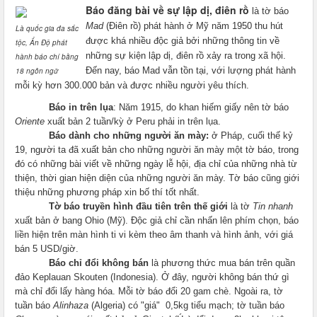
Báo đăng bài về sự lập dị, điên rồ
là tờ báo
Mad
(Điên rồ) phát hành ở Mỹ năm 1950 thu hút
Là quốc gia đa sắc
được khá nhiều độc giả bởi những thông tin về
tộc, Ấn Độ phát
những sự kiện lập dị, điên rồ xảy ra trong xã hội.
hành báo chí bằng
Đến nay, báo Mad vẫn tồn tại, với lượng phát hành
18 ngôn ngữ
mỗi kỳ hơn 300.000 bản và được nhiều người yêu thích.
Báo in trên lụa
: Năm 1915, do khan hiếm giấy nên tờ báo
Oriente
xuất bản 2 tuần/kỳ ở
Peru
phải in trên lụa.
Báo dành cho những người ăn mày:
ở Pháp, cuối thế kỷ
19, người ta đã xuất bản cho những người ăn mày một tờ báo, trong
đó có những bài viết về những ngày lễ hội, địa chỉ của những nhà từ
thiện, thời gian hiện diện của những người ăn mày. Tờ báo cũng giới
thiệu những phương pháp xin bố thí tốt nhất.
Tờ báo truyền hình đầu tiên trên thế giới
là tờ
Tin nhanh
xuất bản ở bang
Ohio
(Mỹ). Độc giả chỉ cần nhấn lên phím chọn, báo
liền hiện trên màn hình ti vi kèm theo âm thanh và hình ảnh, với giá
bán 5 USD/giờ.
Báo chỉ đổi không bán
là phương thức mua bán trên quần
đảo Keplauan Skouten (
Indonesia
). Ở đây, người không bán thứ gì
mà chỉ đổi lấy hàng hóa. Mỗi tờ báo đổi 20 gam chè. Ngoài ra, tờ
tuần báo
Alinhaza
(Algeria) có "giá"
0,5kg tiểu mạch; tờ tuần báo