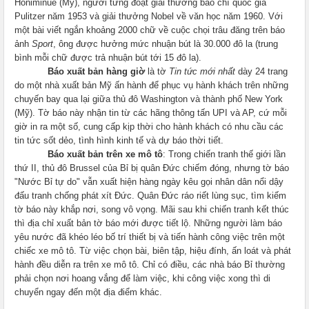
Honiminue (Mỹ), người từng đoạt giải thưởng báo chí quốc gia
Pulitzer năm 1953 và giải thưởng Nobel về văn học năm 1960. Với
một bài viết ngắn khoảng 2000 chữ về cuộc chọi trâu đăng trên báo
ảnh
Sport
, ông được hưởng mức nhuận bút là 30.000 đô la (trung
bình mỗi chữ được trả nhuận bút tới 15 đô la).
Báo xuất bản hàng giờ
là tờ
Tin tức mới nhất
dày 24 trang
do một nhà xuất bản Mỹ ấn hành để phục vụ hành khách trên những
chuyến bay qua lại giữa thủ đô Washington và thành phố New York
(Mỹ). Tờ báo này nhận tin từ các hãng thông tấn UPI và AP, cứ mỗi
giờ in ra một số, cung cấp kịp thời cho hành khách có nhu cầu các
tin tức sốt dẻo, tình hình kinh tế và dự báo thời tiết.
Báo xuất bản trên xe mô tô
: Trong chiến tranh thế giới lần
thứ II, thủ đô Brussel của Bỉ bị quân Đức chiếm đóng, nhưng tờ báo
"Nước Bỉ tự do" vẫn xuất hiện hàng ngày kêu gọi nhân dân nổi dậy
đấu tranh chống phát xít Đức. Quân Đức ráo riết lùng sục, tìm kiếm
tờ báo này khắp nơi, song vô vọng. Mãi sau khi chiến tranh kết thúc
thì địa chỉ xuất bản tờ báo mới được tiết lộ. Những người làm báo
yêu nước đã khéo léo bố trí thiết bị và tiến hành công việc trên một
chiếc xe mô tô. Từ việc chọn bài, biên tập, hiệu đính, ấn loát và phát
hành đều diễn ra trên xe mô tô. Chỉ có điều, các nhà báo Bỉ thường
phải chọn nơi hoang vắng để làm việc, khi công việc xong thì di
chuyển ngay đến một địa điểm khác.