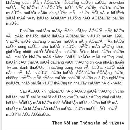
khÃƠng quan tÃằm ẢỔáỨƯn hẳồáỪỈng dáỨền cáỪậa Snowden
váỪẮ mÃặ hÃỠa thẳồ ẢỔiáỪẬn táỪễ. VÃể váỨễy, náỨƯu báỨắn
muáỪỔn máỪỎt cÃằu chuyáỪẬn mÃ sáỨơ ẢỔi vÃ o láỪỀch
sáỪễ thÃể hÃặy báỨặo ẢỔáỨặm ráỨổng nÃỠ ẢỔẳồáỪặc báỨặo
máỨễt.
PháỨận máỪẮm mÃắy tÃễnh dÃỰng ẢỔáỪẶ mÃặ hÃỠa
vÃ xÃắc tháỪổc dáỪố liáỪẬu ẢỔẳồáỪặc viáỨƯt nẢẶm 1991.
ViáỪẬc sáỪễ dáỪầng pháỨận máỪẮm nÃ y ẢỔáỪẶ mÃặ hÃỠa
sáỨơ cung cáỨầp cho báỨắn máỪỎt khÃỠa mÃặ cÃƠng khai,
giáỪỔng nhẳồ sáỪỔ ẢỔiáỪẬn thoáỨắi cÃƠng khai cáỪậa báỨắn
vÃ máỪỎt khÃỠa mÃặ riÃếng. VáỪỈi khÃỠa mÃặ cÃƠng khai,
báỨắn cÃỠ tháỪẶ sáỪễ dáỪầng váỪỈi thÃƠng tin cÃắ nhÃằn trÃến
Twitter, danh thiáỨƯp, nháỪống trang web vÃ báỨầt káỪỠ nẳắi
nÃ o mÃ bÃ i viáỨƯt cáỪậa báỨắn ẢỔẳồáỪặc ẢỔẢẶng táỨặi,
nhẳồng khÃỠa mÃặ riÃếng cáỨận pháỨặi báỨặo quáỨặn nghiÃếm
ngáỨởt, nhẳồ báỨầt káỪỠ thÃƠng tin nháỨắy cáỨặm nÃ o khÃắc.
Sau ẢỔÃỠ, khi ngẳồáỪŨi nÃ o ẢỔÃỠ gáỪễi thÃƠng tin cho
báỨắn, háỪỄ sáỨơ sáỪễ dáỪầng khÃỠa mÃặ cÃƠng khai cáỪậa
báỨắn ẢỔáỪẶ mÃặ hÃỠa thẳồ ẢỔiáỪẬn táỪễ cáỪậa háỪỄ mÃ
cháỪẸ mÃặ khÃỠa cÃắ nhÃằn cáỪậa báỨắn máỪỈi cÃỠ tháỪẶ
máỪỲ khÃỠa ẢỔẳồáỪặc.
Theo Nội san Thông tấn, số 11/2014