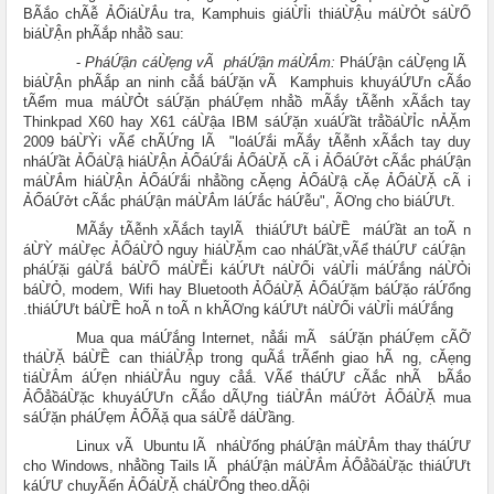
BÃắo chÃễ ẢỔiáỪẮu tra, Kamphuis giáỪỈi thiáỪẬu máỪỎt sáỪỔ
biáỪẬn phÃắp nhẳồ sau:
-
PháỨận cáỪẹng vÃ pháỨận máỪẮm:
PháỨận cáỪẹng lÃ
biáỪẬn phÃắp an ninh cẳắ báỨặn vÃ Kamphuis khuyáỨƯn cÃắo
tÃểm mua máỪỎt sáỨặn pháỨẹm nhẳồ mÃắy tÃễnh xÃắch tay
Thinkpad X60 hay X61 cáỪậa IBM sáỨặn xuáỨầt trẳồáỪỈc nẢẶm
2009 báỪỲi vÃể chÃỨng lÃ "loáỨắi mÃắy tÃễnh xÃắch tay duy
nháỨầt ẢỔáỪậ hiáỪẬn ẢỔáỨắi ẢỔáỪẶ cÃ i ẢỔáỨởt cÃắc pháỨận
máỪẮm hiáỪẬn ẢỔáỨắi nhẳồng cĂẹng ẢỔáỪậ cĂẹ ẢỔáỪẶ cÃ i
ẢỔáỨởt cÃắc pháỨận máỪẮm láỨắc háỨễu", ÃƠng cho biáỨƯt.
MÃắy tÃễnh xÃắch tay
lÃ thiáỨƯt báỪỀ
máỨầt an toÃ n
áỪỲ máỪẹc ẢỔáỪỎ nguy hiáỪẶm cao nháỨầt,
vÃể tháỨƯ cáỨận
pháỨặi gáỪắ báỪỐ máỪỄi káỨƯt náỪỔi váỪỈi máỨắng náỪỎi
báỪỎ, modem, Wifi hay Bluetooth ẢỔáỪẶ ẢỔáỨặm báỨặo ráỨổng
thiáỨƯt báỪỀ hoÃ n toÃ n khÃƠng káỨƯt náỪỔi váỪỈi máỨắng.
Mua qua máỨắng Internet, nẳắi mÃ sáỨặn pháỨẹm cÃỠ
tháỪẶ báỪỀ can thiáỪẬp trong quÃắ trÃểnh giao hÃ ng, cĂẹng
tiáỪẮm áỨẹn nhiáỪẮu nguy cẳắ. VÃể tháỨƯ cÃắc nhÃ bÃắo
ẢỔẳồáỪặc khuyáỨƯn cÃắo dÃỰng tiáỪẮn máỨởt ẢỔáỪẶ mua
sáỨặn pháỨẹm ẢỔÃặ qua sáỪễ dáỪầng.
Linux vÃ Ubuntu lÃ nháỪống pháỨận máỪẮm thay tháỨƯ
cho Windows, nhẳồng Tails lÃ pháỨận máỪẮm ẢỔẳồáỪặc thiáỨƯt
káỨƯ chuyÃến ẢỔáỪẶ cháỪỔng theo
dÃội.