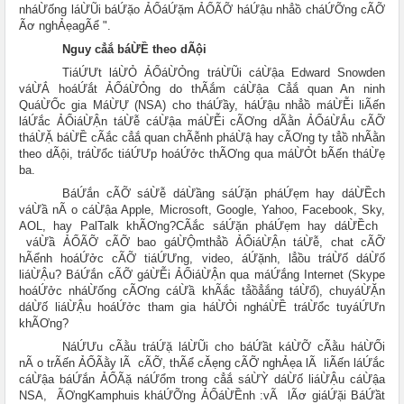
nháỪống láỪŨi báỨặo ẢỔáỨặm ẢỔÃỠ háỨậu nhẳồ cháỨỠng cÃỠ
Ãơ nghẢẹa
gÃể
".
Nguy cẳắ báỪỀ theo dÃội
TiáỨƯt láỪỎ ẢỔáỪỎng tráỪŨi cáỪậa Edward Snowden
váỪẮ hoáỨắt ẢỔáỪỎng do thÃắm cáỪậa Cẳắ quan An ninh
QuáỪỔc gia MáỪỰ (NSA) cho tháỨầy, háỨậu nhẳồ máỪỄi liÃến
láỨắc ẢỔiáỪẬn táỪễ cáỪậa máỪỄi cÃƠng dÃằn ẢỔáỪẮu cÃỠ
tháỪẶ báỪỀ cÃắc cẳắ quan chÃễnh pháỪậ hay cÃƠng ty tẳồ nhÃằn
theo dÃội, tráỪổc tiáỨƯp hoáỨởc thÃƠng qua máỪỎt bÃến tháỪẹ
ba.
BáỨắn cÃỠ sáỪễ dáỪầng sáỨặn pháỨẹm hay dáỪỀch
váỪầ nÃ o cáỪậa Apple, Microsoft, Google, Yahoo, Facebook, Sky,
AOL, hay PalTalk khÃƠng?
CÃắc sáỨặn pháỨẹm hay dáỪỀch
váỪầ ẢỔÃỠ cÃỠ bao gáỪỘm
thẳồ ẢỔiáỪẬn táỪễ, chat cÃỠ
hÃểnh hoáỨởc cÃỠ tiáỨƯng, video, áỨặnh, lẳồu tráỪố dáỪố
liáỪẬu? BáỨắn cÃỠ gáỪỄi ẢỔiáỪẬn qua máỨắng Internet (Skype
hoáỨởc nháỪống cÃƠng cáỪầ khÃắc tẳồẳắng táỪổ), chuyáỪẶn
dáỪố liáỪẬu hoáỨởc tham gia háỪỎi ngháỪỀ tráỪổc tuyáỨƯn
khÃƠng?
NáỨƯu cÃằu tráỨặ láỪŨi cho báỨầt káỪỠ cÃằu háỪỐi
nÃ o trÃến ẢỔÃằy lÃ cÃỠ, thÃể cĂẹng cÃỠ nghẢẹa lÃ liÃến láỨắc
cáỪậa báỨắn ẢỔÃặ náỨổm trong cẳắ sáỪỲ dáỪố liáỪẬu cáỪậa
NSA,
ÃƠng
Kamphuis kháỨỠng ẢỔáỪỀnh
vÃ lÃơ giáỨặi:
BáỨầt