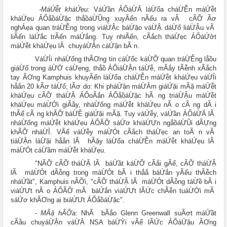
-
MáỨễt kháỨẹu:
VáỨần ẢỔáỪẮ láỪổa cháỪỄn máỨễt
kháỨẹu ẢỔẳồáỪặc thẳồáỪŨng xuyÃến nÃếu ra vÃ cÃỠ Ãơ
nghẢẹa quan tráỪỄng trong viáỪẬc báỨặo váỪẬ dáỪố liáỪẬu vÃ
liÃến láỨắc trÃến máỨắng. Tuy nhiÃến, cÃắch tháỪẹc ẢỔáỨởt
máỨễt kháỨẹu lÃ chuyáỪẬn cáỨận bÃ n.
VáỪỈi nháỪống thÃƠng tin cáỪổc káỪỠ quan tráỪỄng lẳồu
giáỪố trong áỪỚ cáỪẹng, thẳồ ẢỔiáỪẬn táỪễ, mÃắy tÃễnh xÃắch
tay ÃƠng Kamphuis khuyÃến láỪổa cháỪỄn máỨễt kháỨẹu váỪỈi
hẳắn 20 kÃơ táỪổ; lÃơ do: Khi pháỨận máỪẮm giáỨặi mÃặ máỨễt
kháỨẹu cÃỠ tháỪẶ ẢỔoÃắn ẢỔẳồáỪặc hÃ ng triáỪẬu máỨễt
kháỨẹu máỪỞi giÃằy, nháỪống máỨễt kháỨẹu nÃ o cÃ ng dÃ i
thÃể cÃ ng khÃỠ báỪỀ giáỨặi mÃặ. Tuy váỨễy, váỨần ẢỔáỪẮ lÃ
nháỪống máỨễt kháỨẹu ẢỔÃỠ sáỨơ khiáỨƯn ngẳồáỪŨi dÃỰng
khÃỠ nháỪỈ.
VÃể váỨễy máỪỎt cÃắch tháỪẹc
an toÃ n vÃ
tiáỪẬn láỪặi hẳắn lÃ hÃặy láỪổa cháỪỄn máỨễt kháỨẹu lÃ
máỪỎt cáỪầm máỨễt kháỨẹu.
"NÃỠ cÃỠ tháỪẶ lÃ báỨầt káỪỠ cÃắi gÃể, cÃỠ tháỪẶ
lÃ máỪỎt dÃỗng trong máỪỎt bÃ i thẳắ báỨắn yÃếu thÃễch
nháỨầt", Kamphuis nÃỠi, "cÃỠ tháỪẶ lÃ máỪỎt dÃỗng táỪề bÃ i
viáỨƯt nÃ o ẢỔÃỠ mÃ báỨắn viáỨƯt lÃỨc chÃễn tuáỪỚi mÃ
sáỨơ khÃƠng ai biáỨƯt ẢỔẳồáỪặc".
-
MÃặ hÃỠa:
NhÃ bÃắo Glenn Greenwall suÃơt máỨầt
cÃằu chuyáỪẬn váỪẮ NSA báỪỲi vÃể lÃỨc ẢỔáỨậu ÃƠng