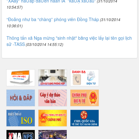
"XÃằy" háỨầp dáỨền hẳắn lÃ "káỪẶ xáỨầu"
(31/10/2014
10:54:57)
“Đoảng như ba “chàng” phóng viên Đồng Tháp
(31/10/2014
10:36:01)
Thông tấn xã Nga mừng "sinh nhật" bằng việc lấy lại tên gọi lịch
sử -TASS
(03/10/2014 14:55:12)