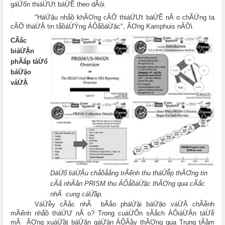
gáỨốn thiáỨƯt báỪỀ theo dÃội.
"HáỨậu nhẳồ khÃƠng cÃỠ thiáỨƯt báỪỀ nÃ o chÃỨng ta
cÃỠ tháỪẶ tin tẳồáỪỲng ẢỔẳồáỪặc", ÃƠng Kamphuis nÃỠi.
CÃắc
biáỪẬn
phÃắp táỪổ
báỨặo
váỪẬ
DáỪố liáỪẬu chẳồẳắng trÃểnh thu tháỨễp thÃƠng tin
cÃắ nhÃằn PRISM thu ẢỔẳồáỪặc thÃƠng qua cÃắc
nhÃ cung cáỨầp.
VáỨễy cÃắc nhÃ bÃắo pháỨặi báỨặo váỪẬ chÃễnh
mÃểnh nhẳồ tháỨƯ nÃ o? Trong cuáỪỔn sÃắch ẢỔiáỪẬn táỪễ
mÃ ÃƠng xuáỨầt báỨặn gáỨận ẢỔÃằy thÃƠng qua Trung tÃằm