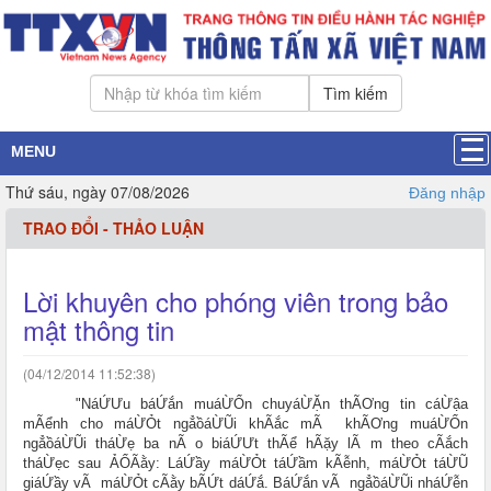
Tìm kiếm
MENU
Thứ sáu, ngày 07/08/2026
Đăng nhập
TRAO ĐỔI - THẢO LUẬN
Lời khuyên cho phóng viên trong bảo
mật thông tin
(04/12/2014 11:52:38)
"
NáỨƯu báỨắn muáỪỔn chuyáỪẶn thÃƠng tin cáỪậa
mÃểnh cho máỪỎt ngẳồáỪŨi khÃắc mÃ khÃƠng muáỪỔn
ngẳồáỪŨi tháỪẹ ba nÃ o biáỨƯt thÃể hÃặy lÃ m theo cÃắch
tháỪẹc sau ẢỔÃằy: LáỨầy máỪỎt táỨầm kÃễnh, máỪỎt táỪŨ
giáỨầy vÃ máỪỎt cÃằy bÃỨt dáỨắ. BáỨắn vÃ ngẳồáỪŨi nháỨễn