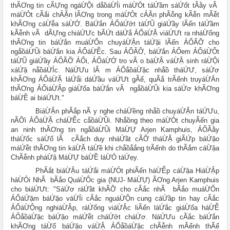
thÃƠng tin cÃỰng ngáỪỘi dẳồáỪỈi máỪỎt táỨầm sáỨốt tÃằy vÃ
máỪỎt cÃắi chẢẶn lÃƠng trong máỪỎt cẢẶn phÃỗng kÃễn mÃễt
khÃƠng cáỪễa sáỪỚ. BáỨắn ẢỔáỨởt táỪŨ giáỨầy lÃến táỨầm
kÃễnh vÃ dÃỰng chiáỨƯc bÃỨt dáỨắ ẢỔáỪẶ viáỨƯt ra nháỪống
thÃƠng tin báỨắn muáỪỔn chuyáỪẶn táỨặi lÃến ẢỔÃỠ cho
ngẳồáỪŨi báỨắn kia ẢỔáỪỄc. Sau ẢỔÃỠ, báỨắn ẢỔem ẢỔáỪỔt
táỪŨ giáỨầy ẢỔÃỠ ẢỔi, ẢỔáỪỚ tro vÃ o báỪẬ váỪẬ sinh ráỪỘi
xáỨặ nẳồáỪỈc. NáỨƯu lÃ m ẢỔẳồáỪặc nhẳồ tháỨƯ, sáỨơ
khÃƠng ẢỔáỪẶ láỨắi dáỨầu váỨƯt gÃể, quÃắ trÃểnh truyáỪẮn
thÃƠng ẢỔiáỪẬp giáỪốa báỨắn vÃ ngẳồáỪŨi kia sáỨơ khÃƠng
báỪỀ ai biáỨƯt."
BiáỪẬn phÃắp nÃ y nghe cháỪềng nhẳồ chuyáỪẬn táỨƯu,
nÃỠi ẢỔáỪẶ cháỪỄc cẳồáỪŨi. Nhẳồng theo máỪỎt chuyÃến gia
an ninh thÃƠng tin ngẳồáỪŨi MáỪỰ Arjen Kamphuis, ẢỔÃằy
tháỪổc sáỪổ lÃ cÃắch duy nháỨầt cÃỠ tháỪẶ giÃỨp báỨặo
máỨễt thÃƠng tin káỪẶ táỪề khi chẳồẳắng trÃểnh do thÃắm cáỪậa
ChÃễnh pháỪậ MáỪỰ báỪỀ láỪỎ táỨẹy.
PhÃắt biáỪẶu táỨắi máỪỎt phiÃến háỪỄp cáỪậa HiáỪẬp
háỪỎi NhÃ bÃắo QuáỪỔc gia (NUJ- MáỪỰ) ÃƠng Arjen Kamphuis
cho biáỨƯt: "SáỨơ ráỨầt khÃỠ cho cÃắc nhÃ bÃắo muáỪỔn
ẢỔáỨặm báỨặo v
áỪỈi cÃắc nguáỪỘn cung cáỨầp tin hay cÃắc
ẢỔáỪỘng nghiáỪẬp, ráỨổng viáỪẬc liÃến láỨắc giáỪốa háỪỄ
ẢỔẳồáỪặc báỨặo máỨễt cháỨởt cháỨơ. NáỨƯu cÃắc báỨắn
khÃƠng táỪổ báỨặo váỪẬ ẢỔẳồáỪặc chÃễnh mÃểnh thÃể