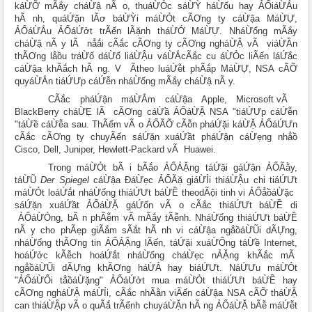
káỪỠ mÃắy cháỪậ nÃ o, thuáỪỎc sáỪỲ háỪốu hay ẢỔiáỪẮu
hÃ nh, quáỨặn lÃơ báỪỲi máỪỎt cÃƠng ty cáỪậa MáỪỰ,
ẢỔáỪẮu ẢỔáỨởt trÃến lÃặnh tháỪỚ MáỪỰ. NháỪống mÃắy
cháỪậ nÃ y lÃ nẳắi cÃắc cÃƠng ty cÃƠng ngháỪẬ vÃ viáỪẦn
thÃƠng lẳồu tráỪố dáỪố liáỪẬu váỪẮ
cÃắc cu
áỪỎc liÃến láỨắc
cáỪậa khÃắch hÃ ng. V
Ã
theo luáỨễt phÃắp MáỪỰ, NSA cÃỠ
quyáỪẮn tiáỨƯp cáỨễn nháỪống mÃắy cháỪậ nÃ y.
C
Ãắc pháỨận máỪẮm
cáỪậa Apple, Microsoft
vÃ
BlackBerry cháỪẸ lÃ cÃƠng cáỪầ
ẢỔáỪẶ NSA "tiáỨƯp cáỨễn
táỪề cáỪễa sau"
. ThÃếm vÃ o ẢỔÃỠ cÃỗn pháỨặi káỪẶ ẢỔáỨƯn
cÃắc cÃƠng ty chuyÃến sáỨặn xuáỨầt pháỨận cáỪẹng nhẳồ
Cisco, Dell, Juniper, Hewlett-Packard vÃ Huawei.
Trong máỪỎt bÃ i bÃắo ẢỔẢẶng táỨặi gáỨận ẢỔÃằy,
táỪŨ
Der Spiegel
cáỪậa ĐáỪẹc ẢỔÃặ giáỪỈi thiáỪẬu chi tiáỨƯt
máỪỎt loáỨắt nháỪống thiáỨƯt báỪỀ theo
dÃội tinh vi ẢỔẳồáỪặc
sáỨặn xuáỨầt ẢỔáỪẶ gáỨốn vÃ o cÃắc thiáỨƯt báỪỀ di
ẢỔáỪỎng, bÃ n phÃễm vÃ
mÃắy tÃễnh. NháỪống thiáỨƯt báỪỀ
nÃ y cho phÃẹp giÃắm sÃắt hÃ nh vi cáỪậa ngẳồáỪŨi dÃỰng,
nháỪống thÃƠng tin ẢỔẢẶng lÃến, táỨặi xuáỪỔng táỪề Internet,
hoáỨởc kÃễch hoáỨắt nháỪống cháỪẹc nẢẶng khÃắc mÃ
ngẳồáỪŨi dÃỰng khÃƠng háỪẮ hay biáỨƯt. NáỨƯu máỪỎt
"
ẢỔáỪỔi tẳồáỪặng
" ẢỔáỨởt mua máỪỎt thiáỨƯt báỪỀ hay
cÃƠng ngháỪẬ máỪỈi, cÃắc nhÃằn viÃến cáỪậa NSA cÃỠ tháỪẶ
can thiáỪẬp vÃ o quÃắ trÃểnh chuyáỪẶn hÃ ng ẢỔáỪẶ bÃễ máỨễt