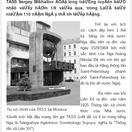
TASS Sergey Mikhailov ẢỔÃặ long tráỪỄng tuyÃến báỪỔ
nhẳồ váỨễy hÃƠm 1/9 váỪềa qua, trong LáỪẦ káỪở
niáỪẬm 110 nẢẶm NgÃ y thÃ nh láỨễp hÃặng.
Trở lại với lịch
sử, cách đây hơn 1 thế
kỷ, hãng tin nhà nước
Nga đầu tiên ra đời vào
ngày 01/9/1904 bởi một
sắc lệnh của Nga hoàng
Nikolai Đệ nhị với tên gọi
ban đầu là Hãng thông tấn
Saint-Petersburg (thành
phố Saint-Petersburg lúc
đó là thủ đô nước Nga).
Ba năm sau khi
Liên Xô ra đời, vào năm
1925 Thông tấn xã chính
Trụ sở chính của TASS tại Moskva
thức của Nhà nước
Xôviết mới bắt đầu mang tên gọi TASS (viết tắt cả 4 từ trong tiếng
Nga là Telegrafoye Agentstvo Sovietskogo Soyuza, nghĩa là "Thông
tấn xã Liên Xô").