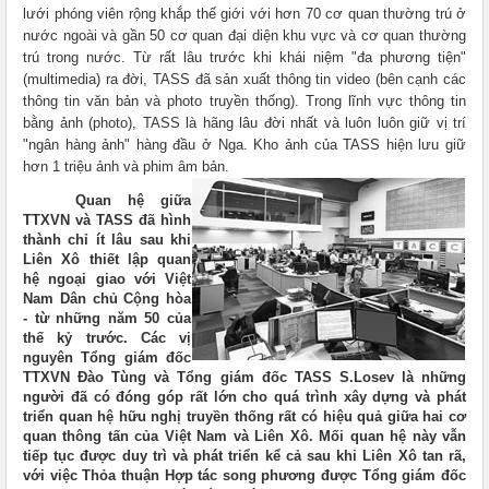
lưới phóng viên rộng khắp thế giới với hơn 70 cơ quan thường trú ở
nước ngoài và gần 50 cơ quan đại diện khu vực và cơ quan thường
trú trong nước. Từ rất lâu trước khi khái niệm "đa phương tiện"
(multimedia) ra đời, TASS đã sản xuất thông tin video (bên cạnh các
thông tin văn bản và photo truyền thống). Trong lĩnh vực thông tin
bằng ảnh (photo), TASS là hãng lâu đời nhất và luôn luôn giữ vị trí
"ngân hàng ảnh" hàng đầu ở Nga. Kho ảnh của TASS hiện lưu giữ
hơn 1 triệu ảnh và phim âm bản.
Quan hệ giữa
TTXVN và TASS đã hình
thành chỉ ít lâu sau khi
Liên Xô thiết lập quan
hệ ngoại giao với Việt
Nam Dân chủ Cộng hòa
- từ những năm 50 của
thế kỷ trước. Các vị
nguyên Tổng giám đốc
TTXVN Đào Tùng và Tổng giám đốc TASS S.Losev là những
người đã có đóng góp rất lớn cho quá trình xây dựng và phát
triển quan hệ hữu nghị truyền thống rất có hiệu quả giữa hai cơ
quan thông tấn của Việt Nam và Liên Xô. Mối quan hệ này vẫn
tiếp tục được duy trì và phát triển kể cả sau khi Liên Xô tan rã,
với việc Thỏa thuận Hợp tác song phương được Tổng giám đốc