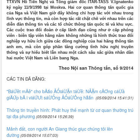
TTXVN Hồ Tiến Nghị và Tổng giám đốc ITAR-TASS V.Ignatenko
ký ngày 11/9/1998 tại Moskva. Hai cơ quan thông tấn quốc gia
của Nga và Việt Nam giờ đây không chỉ hợp tác với nhau trong
lĩnh vực thông tin, mà còn hợp tác rất chặt chẽ với nhau trên các
diễn đàn thông tin và các tổ chức thông tấn quốc tế và khu vực.
Các cuộc trao đổi đoàn ở cấp lãnh đạo cũng như ở cấp phóng
viên - biên tập viên hằng năm không những là hình thức trao đổi
nghiệp vụ hữu ích giữa các đồng nghiệp của hai hãng thông tấn
anh em, mà còn góp phần tăng cường tình hữu nghị truyền
thống và sự hiểu biết lẫn nhau một cách sâu sắc giữa nhân dân
hai nước Việt Nam và Liên bang Nga.
Theo Nội san Thông tấn, số 9/2014
CÁC TIN ĐÃ ĐĂNG:
"BáỨễt mÃễ" cho bÃắo ẢỔiáỪẬn táỪễ: NẢẶm cÃƠng cáỪầ
giÃỨp bÃ i viáỨƯt sáỪỔng ẢỔáỪỎng hẳắn
(05/09/2014 15:41:31)
Thông tin truyền hình: Phát huy thế mạnh từ cơ quan thường trú
tại địa phương
(05/09/2014 15:26:39)
Mảnh đất, con người An Giang thúc giục chúng tôi lên
đường
(05/09/2014 15:07:03)