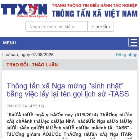
Tìm kiếm
MENU
Thứ sáu, ngày 07/08/2026
Đăng nhập
TRAO ĐỔI - THẢO LUẬN
Thông tấn xã Nga mừng "sinh nhật"
bằng việc lấy lại tên gọi lịch sử -TASS
(03/10/2014 14:55:12)
"KáỪẶ táỪề ngÃ y hÃƠm nay (01/9/2014) ThÃƠng táỨần
xÃặ chÃễnh tháỪẹc cáỪậa NhÃ nẳồáỪỈc Nga sáỨơ láỨầy
láỨắi tÃến gáỪỄi láỪỀch sáỪễ cáỪậa mÃểnh lÃ TASS" -
TáỪỚng giÃắm ẢỔáỪỔc ThÃƠng táỨần xÃặ Nga ITAR-