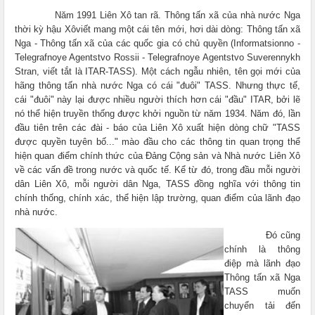
Năm 1991 Liên Xô tan rã. Thông tấn xã của nhà nước Nga
thời kỳ hậu Xôviết mang một cái tên mới, hơi dài dòng: Thông tấn xã
Nga - Thông tấn xã của các quốc gia có chủ quyền (Informatsionno -
Telegrafnoye Agentstvo Rossii - Telegrafnoye Agentstvo Suverennykh
Stran, viết tắt là ITAR-TASS). Một cách ngẫu nhiên, tên gọi mới của
hãng thông tấn nhà nước Nga có cái "đuôi" TASS. Nhưng thực tế,
cái "đuôi" này lại được nhiều người thích hơn cái "đầu" ITAR, bởi lẽ
nó thể hiện truyền thống được khởi nguồn từ năm 1934. Năm đó, lần
đầu tiên trên các đài - báo của Liên Xô xuất hiện dòng chữ "TASS
được quyền tuyên bố..." mào đầu cho các thông tin quan trọng thể
hiện quan điểm chính thức của Đảng Cộng sản và Nhà nước Liên Xô
về các vấn đề trong nước và quốc tế. Kể từ đó, trong đầu mỗi người
dân Liên Xô, mỗi người dân Nga, TASS đồng nghĩa với thông tin
chính thống, chính xác, thể hiện lập trường, quan điểm của lãnh đạo
nhà nước.
Đó cũng
chính là thông
điệp mà lãnh đạo
Thông tấn xã Nga
TASS muốn
chuyển tải đến