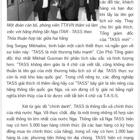
các đối tác, khách
hàng và bạn đọc
khi lấy lại tên gọi
lịch sử này. Thay
Một đoàn cán bộ, phóng viên TTXVN thăm và làm
cho lời giải thích,
việc với hãng thông tấn Nga ITAR - TASS theo
Tổng giám đốc
Thỏa thuận hợp tác giữa hai hãng
của "TASS mới" -
ông Sergay Mikhailov, bình luận một cách thiết thực và ngắn gọn về
sự kiện này: "TASS là một thương hiệu mạnh". Còn Phó Tổng giám
đốc thứ nhất Mikhail Gusman thì phân tích sâu sắc và hình tượng
hơn: "TASS không đơn giản là 4 chữ cái viết tắt, cũng không đơn
thuần là tên gọi của một thương hiệu lịch sử vĩ đại. TASS thực sự
còn là một kho báu quốc gia". Trong chỗ riêng tư, các đồng nghiệp
TASS giải thích rõ thêm rằng hãy coi "TASS" bây giờ là tên riêng của
hãng thông tấn quốc gia Nga, và xin đừng cố lý giải nó bằng ngữ
nghĩa khởi thủy của 4 từ được viết tắt bởi 4 chữ cái T-A-S-S.
Xét từ góc độ "chính danh", TASS là thông tấn xã chính thức
của nhà nước Nga. Về thực chất, đây là một trong những tổ hợp sản
xuất thông tin lớn nhất của nước Nga. Thông tấn xã Nga TASS hiện
nay có hơn 5.000 bạn hàng chính thức (là các bạn hàng có ký hợp
đồng mua tin chính thức của hãng), trong số này có hơn 1.000 bạn
hàng là các phương tiện thông tin đại chúng. TASS hiện có mạng