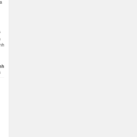
a
ý
h
ính
nh
6