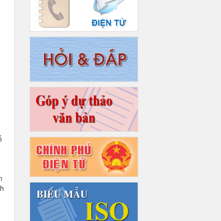
ố
n
nh