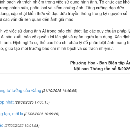
nh bạch và trách nhiệm trong việc sử dụng hình ảnh. Tổ chức các khó
trong chỉnh sửa, phân loại và kiểm chứng ảnh. Tăng cường đạo đức
dung, cập nhật kiến thức về đạo đức truyền thông trong kỷ nguyên số,
ời các vấn đề liên quan đến ảnh giả mạo.
về việc sử dụng ảnh AI trong báo chí, thiết lập các quy chuẩn pháp l
AI sản xuất, bảo vệ quyền lợi tác giả và ngăn ngừa lạm dụng. Xác địn
nh ảnh: Định nghĩa cụ thể các tiêu chí pháp lý để phân biệt ảnh mang t
o, giúp tạo môi trường báo chí minh bạch và có trách nhiệm./.
Phương Hoa - Ban Biên tập Ả
Nội san Thông tấn số 5/202
ảng tư tưởng của Đảng
(31/10/2025 14:40:08)
ợp nhất
(29/09/2025 17:04:15)
g tạo, mới lạ
(27/06/2025 10:59:20)
áo
(27/06/2025 10:01:58)