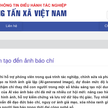
Liên hệ
C
n tạo đến ảnh báo chí
chỉ hỗ trợ phóng viên trong quá trình tác nghiệp, chỉnh sửa và ph
ạo ra hình ảnh giả lập (AI-generated image), dự đoán mức độ l
 thậm chí thay thế con người trong một số khâu sáng tạo nội du
 của AI vào ảnh báo chí đã mở ra nhiều cơ hội mới: nâng cao hi
hình ảnh, hỗ trợ kiểm chứng và lưu trữ dữ liệu thị giác. Tuy nhiê
: vấn đề đạo đức báo chí, nguy cơ ảnh giả mạo, xóa nhòa ranh gi
ủa người làm báo trong thời đại công nghệ số.