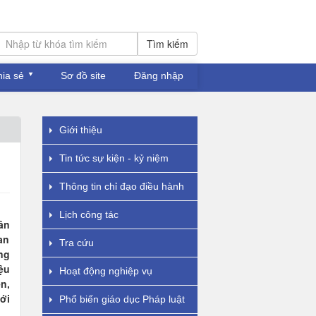
Tìm kiếm
hia sẻ
Sơ đồ site
Đăng nhập
Giới thiệu
Tin tức sự kiện - kỷ niệm
Thông tin chỉ đạo điều hành
Lịch công tác
ân
an
Tra cứu
ng
ệu
Hoạt động nghiệp vụ
n,
ới
Phổ biến giáo dục Pháp luật