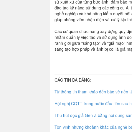
sử xuất xứ của từng bức ảnh, đảm bảo mi
đào tạo kỹ năng sử dụng các công cụ AI 
nghề nghiệp và khả năng kiểm duyệt nội 
giúp phóng viên nhận diện và xử lý kịp th
Các cơ quan chức năng xây dựng quy định 
nhằm quản lý việc tạo và sử dụng ảnh do 
ranh giới giữa “sáng tạo” và “giả mạo” hì
sáng tạo hợp pháp và ảnh bị coi là giả mạ
CÁC TIN ĐÃ ĐĂNG:
Từ thông tin tham khảo đến bảo vệ nền t
Hội nghị CQTT trong nước đầu tiên sau h
Thu hút độc giả Gen Z bằng nội dung sán
Tôn vinh những khoảnh khắc của nghề b