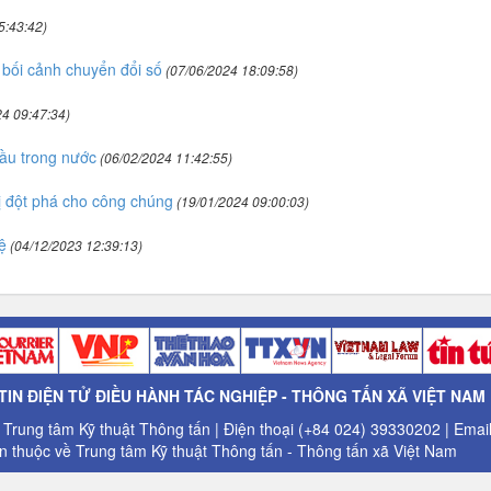
5:43:42)
 bối cảnh chuyển đổi số
(07/06/2024 18:09:58)
4 09:47:34)
cầu trong nước
(06/02/2024 11:42:55)
ị đột phá cho công chúng
(19/01/2024 09:00:03)
ệ
(04/12/2023 12:39:13)
IN ĐIỆN TỬ ĐIỀU HÀNH TÁC NGHIỆP - THÔNG TẤN XÃ VIỆT NAM
: Trung tâm Kỹ thuật Thông tấn | Điện thoại (+84 024) 39330202 | Ema
 thuộc về Trung tâm Kỹ thuật Thông tấn - Thông tấn xã Việt Nam