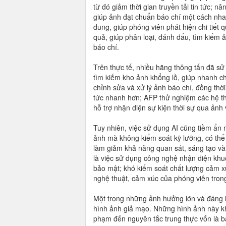
từ đó giảm thời gian truyền tải tin tức; 
giúp ảnh đạt chuẩn báo chí một cách nha
dung, giúp phóng viên phát hiện chi tiết 
quả, giúp phân loại, đánh dấu, tìm kiếm ản
báo chí.
Trên thực tế, nhiều hãng thông tấn đã sử
tìm kiếm kho ảnh khổng lồ, giúp nhanh ch
chỉnh sửa và xử lý ảnh báo chí, đồng thời
tức nhanh hơn; AFP thử nghiệm các hệ thố
hỗ trợ nhận diện sự kiện thời sự qua ảnh v
Tuy nhiên, việc sử dụng AI cũng tiềm ẩn n
ảnh mà không kiểm soát kỹ lưỡng, có thể
làm giảm khả năng quan sát, sáng tạo và
là việc sử dụng công nghệ nhận diện khu
bảo mật; khó kiểm soát chất lượng cảm x
nghệ thuật, cảm xúc của phóng viên trong
Một trong những ảnh hưởng lớn và đáng lo
hình ảnh giả mạo. Những hình ảnh này k
phạm đến nguyên tắc trung thực vốn là b