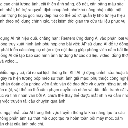
nâng cao chất lượng ảnh, cải thiện ánh sáng, độ nét, cân bằng màu sắc
nh nhất; hỗ trợ ra quyết định chụp ảnh nhờ khả năng nhận diện nội
quan trọng hoặc góc máy đẹp mà có thể bỏ lỡ; quản lý kho tư liệu hiệu
h theo nội dung chính xác, tiết kiệm thời gian tra cứu tài liệu phục vụ
 dụng AI rất hiệu quả, chẳng hạn: Reuters ứng dụng AI vào phân loại v
óng truy xuất hình ảnh phù hợp cho bài viết; AP sử dụng AI để tự độn
 phát triển các công cụ nhận diện nội dung giúp phóng viên nắm bắt ti
ng AI để tạo báo cáo hình ảnh tự động từ các dữ liệu video, đồng thờ
à video...
hiều nguy cơ, rủi ro sai lệch thông tin: Khi AI tự động chỉnh sửa hoặc t
 gây ra hiện tượng bóp méo sự thật, ảnh giả mạo; phụ thuộc công nghệ
 phán đoán của phóng viên ảnh; vấn đề đạo đức và quyền riêng tư, nh
ôn mặt, vật thể có thể xâm phạm quyền cá nhân và dẫn đến tranh cãi 
úc và tính nhân văn bởi AI chưa thể thay thế được mắt nhìn và cảm nh
 việc truyền tải câu chuyện qua ảnh.
 ngại nhất của AI trong lĩnh vực truyền thông là khả năng tạo ra các
hông phản ánh sự thật mà được tạo ra hoàn toàn bởi máy móc, xâm
ản chất của ảnh báo chí.