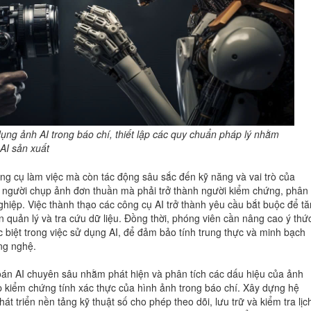
ụng ảnh AI trong báo chí, thiết lập các quy chuẩn pháp lý nhằm
AI sản xuất
ông cụ làm việc mà còn tác động sâu sắc đến kỹ năng và vai trò của
 người chụp ảnh đơn thuần mà phải trở thành người kiểm chứng, phân
ghiệp. Việc thành thạo các công cụ AI trở thành yêu cầu bắt buộc để t
n quản lý và tra cứu dữ liệu. Đồng thời, phóng viên cần nâng cao ý thứ
c biệt trong việc sử dụng AI, để đảm bảo tính trung thực và minh bạch
ng nghệ.
oán AI chuyên sâu nhằm phát hiện và phân tích các dấu hiệu của ảnh
p kiểm chứng tính xác thực của hình ảnh trong báo chí. Xây dựng hệ
t triển nền tảng kỹ thuật số cho phép theo dõi, lưu trữ và kiểm tra lịc