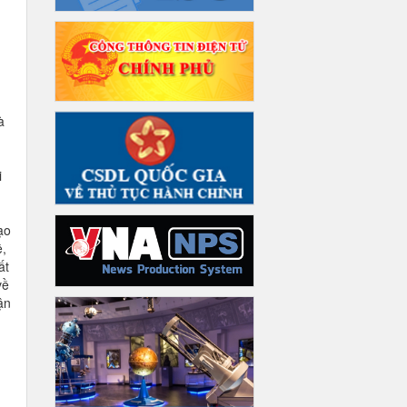
à
g
n
i
ạo
,
ất
về
ận