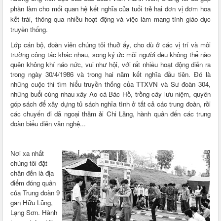
phần làm cho mối quan hệ kết nghĩa của tuổi trẻ hai đơn vị đơm hoa
kết trái, thông qua nhiều hoạt động và việc làm mang tính giáo dục
truyền thống.
Lớp cán bộ, đoàn viên chúng tôi thuở ấy, cho dù ở các vị trí và môi
trường công tác khác nhau, song ký ức mỗi người đều không thể nào
quên không khí náo nức, vui như hội, với rất nhiều hoạt động diễn ra
trong ngày 30/4/1986 và trong hai năm kết nghĩa đầu tiên. Đó là
những cuộc thi tìm hiểu truyền thống của TTXVN và Sư đoàn 304,
những buổi cùng nhau xây Ao cá Bác Hồ, trồng cây lưu niệm, quyên
góp sách để xây dựng tủ sách nghĩa tình ở tất cả các trung đoàn, rồi
các chuyến đi dã ngoại thăm ải Chi Lăng, hành quân đến các trung
đoàn biểu diễn văn nghệ...
Nơi xa nhất
chúng tôi đặt
chân đến là địa
điểm đóng quân
của Trung đoàn 9
gần Hữu Lũng,
Lạng Sơn. Hành