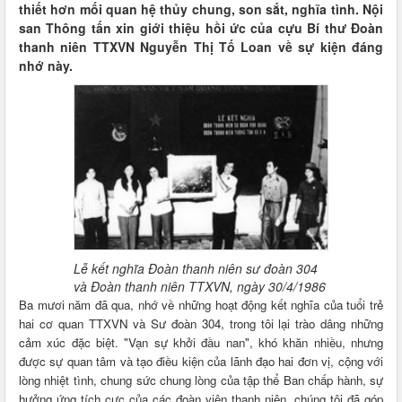
thiết hơn mối quan hệ thủy chung, son sắt, nghĩa tình. Nội
san Thông tấn xin giới thiệu hồi ức của cựu Bí thư Đoàn
thanh niên TTXVN Nguyễn Thị Tố Loan về sự kiện đáng
nhớ này.
Lễ kết nghĩa Đoàn thanh niên sư đoàn 304
và Đoàn thanh niên TTXVN, ngày 30/4/1986
Ba mươi năm đã qua, nhớ về những hoạt động kết nghĩa của tuổi trẻ
hai cơ quan TTXVN và Sư đoàn 304, trong tôi lại trào dâng những
cảm xúc đặc biệt. "Vạn sự khởi đầu nan", khó khăn nhiều, nhưng
được sự quan tâm và tạo điều kiện của lãnh đạo hai đơn vị, cộng với
lòng nhiệt tình, chung sức chung lòng của tập thể Ban chấp hành, sự
hưởng ứng tích cực của các đoàn viên thanh niên, chúng tôi đã góp