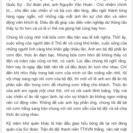
Quốc Sự - Sư đoàn phó, anh Nguyễn Văn Hoán - Chủ nhiệm chính
trị... cho đến các chiến sĩ và bà con dân làng, đều ngồi thành từng
hàng ngay ngắn, với những cặp mắt ánh lên sự chờ đón và niềm
động viên khích lệ. Điều đó đã giúp các diễn viên nghiệp dư thông tấn
thấy tự tin hơn và có lẽ vì thế mà giọng hát cũng hay hơn.
Chúng tôi cũng nhớ mãi bữa cơm đầu tiên sau lễ kết nghĩa. Thời ấy,
cuộc sống của người dân ở Thủ đô vô cùng khó khăn, cuộc sống của
những người lính càng khó khăn gấp nhiều lần. Anh em bộ đội phải ăn
cơm độn, thức ăn đạm bạc. Nhưng bữa cơm hôm đó không thấy có
độn và mâm nào cũng có thịt, có canh. Lúc đầu chúng tôi nghĩ rằng,
hôm nay là ngày đặc biệt nên tất cả đều được ăn tươi như nhau. Chỉ
đến khi nhìn thấy trong bát cơm của mình có lẫn miếng sắn nhỏ, tôi
vội chạy sang ngó nồi cơm của bộ đội, thì mới vỡ lẽ anh em đã ăn hộ
phần sắn độn trong cơm để nhường cơm trắng cho khách. Thức ăn
của anh em ngoài một chút thịt, chỉ có nồi canh lễnh loãng. Vậy mà
các chiến sĩ ăn rất ngon lành, lại còn sợ khách ăn không ngon miệng
nên cứ động viên. Không để các anh kịp phản ứng, chúng tôi đã bê
nồi cơm trắng sang trộn chung với nồi cơm sắn của bộ đội và sẻ chia
thức ăn cùng nhau.
Kỷ niệm khó quên khác là trận đấu giao hữu bóng đá tại nơi đóng
quân của Sư đoàn. Trận đó đội thanh niên TTXVN thắng, nên nét mặt