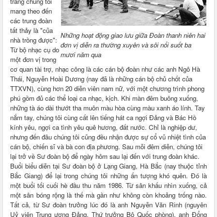
trang chúng tôi
mang theo đến
các trung đoàn
tất thảy là "của
Những hoạt động giao lưu giữa Đoàn thanh niên hai
nhà trồng được":
đơn vị diễn ra thường xuyên và sôi nổi suốt ba
Từ bộ nhạc cụ do
mươi năm qua
một đơn vị trong
cơ quan tài trợ, nhạc công là các cán bộ đoàn như các anh Ngô Hà
Thái, Nguyễn Hoài Dương (nay đã là những cán bộ chủ chốt của
TTXVN), cùng hơn 20 diễn viên nam nữ, với một chương trình phong
phú gồm đủ các thể loại ca nhạc, kịch. Khi màn đêm buông xuống,
những tà áo dài thướt tha muôn màu hòa cùng màu xanh áo lính. Tay
nắm tay, chúng tôi cùng cất lên tiếng hát ca ngợi Đảng và Bác Hồ
kính yêu, ngợi ca tình yêu quê hương, đất nước. Chỉ là nghiệp dư,
nhưng đến đâu chúng tôi cũng đều nhận được sự cổ vũ nhiệt tình của
cán bộ, chiến sĩ và bà con địa phương. Sau mỗi đêm diễn, chúng tôi
lại trở về Sư đoàn bộ để ngày hôm sau lại đến với trung đoàn khác.
Buổi biểu diễn tại Sư đoàn bộ ở Lạng Giang, Hà Bắc (nay thuộc tỉnh
Bắc Giang) để lại trong chúng tôi những ấn tượng khó quên. Đó là
một buổi tối cuối hè đầu thu năm 1986. Từ sân khấu nhìn xuống, cả
một sân bóng rộng là thế mà gần như không còn khoảng trống nào.
Tất cả, từ Sư đoàn trưởng lúc đó là anh Nguyễn Văn Rinh (nguyên
Uỷ viên Trung ương Đảng, Thứ trưởng Bộ Quốc phòng), anh Đổng