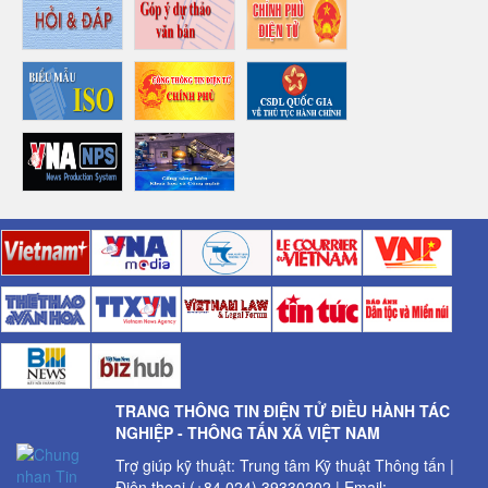
TRANG THÔNG TIN ĐIỆN TỬ ĐIỀU HÀNH TÁC
NGHIỆP - THÔNG TẤN XÃ VIỆT NAM
Trợ giúp kỹ thuật: Trung tâm Kỹ thuật Thông tấn |
Điện thoại (+84 024) 39330202 | Email: