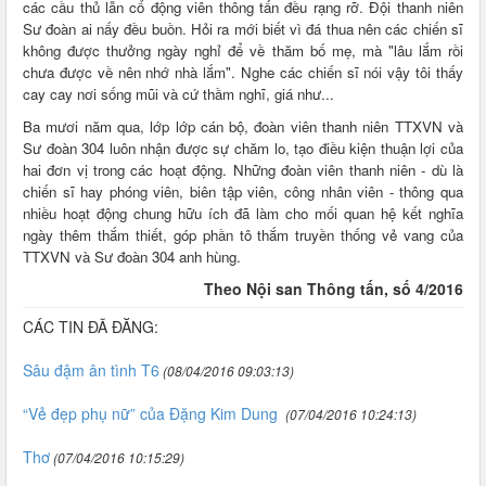
các cầu thủ lẫn cổ động viên thông tấn đều rạng rỡ. Đội thanh niên
Sư đoàn ai nấy đều buồn. Hỏi ra mới biết vì đá thua nên các chiến sĩ
không được thưởng ngày nghỉ để về thăm bố mẹ, mà "lâu lắm rồi
chưa được về nên nhớ nhà lắm". Nghe các chiến sĩ nói vậy tôi thấy
cay cay nơi sống mũi và cứ thầm nghĩ, giá như..
.
Ba mươi năm qua, lớp lớp cán bộ, đoàn viên thanh niên TTXVN và
Sư đoàn 304 luôn nhận được sự chăm lo, tạo điều kiện thuận lợi của
hai đơn vị trong các hoạt động. Những đoàn viên thanh niên - dù là
chiến sĩ hay phóng viên, biên tập viên, công nhân viên - thông qua
nhiều hoạt động chung hữu ích đã làm cho mối quan hệ kết nghĩa
ngày thêm thắm thiết, góp phần tô thắm truyền thống vẻ vang của
TTXVN và Sư đoàn 304 anh hùng.
Theo Nội san Thông tấn, số 4/2016
CÁC TIN ĐÃ ĐĂNG:
Sâu đậm ân tình T6
(08/04/2016 09:03:13)
“Vẻ đẹp phụ nữ” của Đặng Kim Dung
(07/04/2016 10:24:13)
Thơ
(07/04/2016 10:15:29)