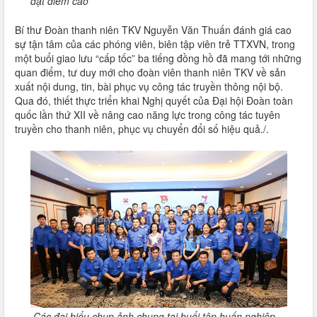
đạt điểm cao
Bí thư Đoàn thanh niên TKV Nguyễn Văn Thuấn đánh giá cao
sự tận tâm của các phóng viên, biên tập viên trẻ TTXVN, trong
một buổi giao lưu “cấp tốc” ba tiếng đồng hồ đã mang tới những
quan điểm, tư duy mới cho đoàn viên thanh niên TKV về sản
xuất nội dung, tin, bài phục vụ công tác truyền thông nội bộ.
Qua đó, thiết thực triển khai Nghị quyết của Đại hội Đoàn toàn
quốc lần thứ XII về nâng cao năng lực trong công tác tuyên
truyền cho thanh niên, phục vụ chuyển đổi số hiệu quả./.
Các đại biểu chụp ảnh chung tại buổi tập huấn nghiệp