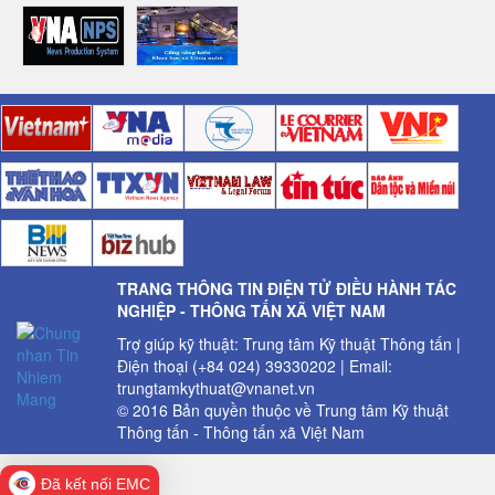
TRANG THÔNG TIN ĐIỆN TỬ ĐIỀU HÀNH TÁC
NGHIỆP - THÔNG TẤN XÃ VIỆT NAM
Trợ giúp kỹ thuật: Trung tâm Kỹ thuật Thông tấn |
Điện thoại (+84 024) 39330202 | Email:
trungtamkythuat@vnanet.vn
© 2016 Bản quyền thuộc về Trung tâm Kỹ thuật
Thông tấn - Thông tấn xã Việt Nam
Đã kết nối EMC