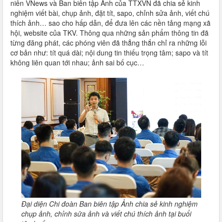
niên VNews và Ban biên tập Ảnh của TTXVN đã chia sẻ kinh
nghiệm viết bài, chụp ảnh, đặt tít, sapo, chỉnh sửa ảnh, viết chú
thích ảnh… sao cho hấp dẫn, để đưa lên các nền tảng mạng xã
hội, website của TKV. Thông qua những sản phẩm thông tin đã
từng đăng phát, các phóng viên đã thẳng thắn chỉ ra những lỗi
cơ bản như: tít quá dài; nội dung tin thiếu trọng tâm; sapo và tít
không liên quan tới nhau; ảnh sai bố cục…
Đại diện Chi đoàn Ban biên tập Ảnh chia sẻ kinh nghiệm
chụp ảnh, chỉnh sửa ảnh và viết chú thích ảnh tại buổi