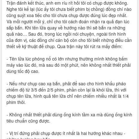
Trận đánh kết thúc, anh em ríu rít hỏi tôi có chụp được không.
Nghe tôi kể lại (lúc ấy tôi chưa biết phim bị chồng) đồng chí nào
cũng suýt xoa tiếc cho tôi chưa chụp được đúng lúc đẹp nhất.
Và mỗi người mỗi ý, chỉ cho tôi cách đoán nhận ra quả đạn lúc
sắp bắn. Khi tên lửa quay về hướng nào thì sẽ bắn ra những
quả nào… Sau đó, trong lúc ngồi nói chuyện, ngoài tình hình
của đơn vị, các đồng chí cán bộ còn cho tôi biết những điều cần
thiết về kỹ thuật để chụp. Qua trận này tôi rút ra mấy điểm:
- Tên lửa lúc phóng nổ có lớn nhưng thường mình không bấm
máy vào lúc đó, mà sau đó một phút, nên không nhất thiết phải
dùng tốc độ cao.
- Nếu như chụp cao xạ bắn, phải để sao cho hình khẩu pháo
chiếm độ từ 3/5 đến 2/5 phim, phần còn lại là khói lửa, thì với
chụp tên lửa, hình quả tên lửa chỉ nên chiếm nhiều nhất là 1/4
phim thôi.
- Không nhất thiết phải dùng ống kính tầm xa mà dùng ống kính
tiêu chuẩn cũng được.
- Vị trí đứng phải chụp được ít nhất là hai hướng khác nhau -