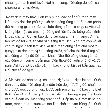
nhau, tạo thành một tuyến dài hình cung. Tôi cũng dự kiến cả
phương án chụp đêm.
Ngày đêm máy móc luôn bên mình, các phần tử trong máy
luôn thay đổi cho phù hợp với ánh sáng từng lúc. Anh em pháo
thủ hết lòng giúp đỡ. Có lần báo động đêm, tôi chạy ra vội quá
không kịp mặc áo ấm, một đồng chí liền lấy áo bông của mình
khoác cho tôi. Có lần báo động lâu quá anh em mang cơm ra
tận nơi để tôi vừa ăn vừa sẵn sàng làm việc. Anh em còn kể lại
cho tôi nghe cách làm việc và tinh thần dũng cảm của một tổ
quay phim đến đơn vị hồi tháng trước, chỉ cho tôi chỗ đứng của
các đồng chí ấy để tôi tham khảo. Như thế cũng chưa yên tâm,
các đồng chí còn chuyển máy điện thoại đến gần chỗ tôi và đề
nghị Chỉ huy sở lúc sắp bắn thì báo cho tôi biết sẽ bắn quả nào.
Chỉ huy sở đồng ý.
3. Mọi việc đã sẵn sàng, chu đáo. Ngày 6/11, địch lại đến. Quả
đạn quay đầu. Tôi cũng dịch dần trên đoạn đường đó, chuẩn bị
cho được góc độ phù hợp. Được anh em pháo thủ báo cho biết
thời điểm sắp bắn và quả đạn sẽ bắn, tôi hướng ngay ống kính
vào quả đạn đó. Một tiếng “cắc” nhỏ. Tiếp theo là một tiếng nổ
trầm, mạnh quen thuộc và một lùm khói da cam bùng lên. Quả