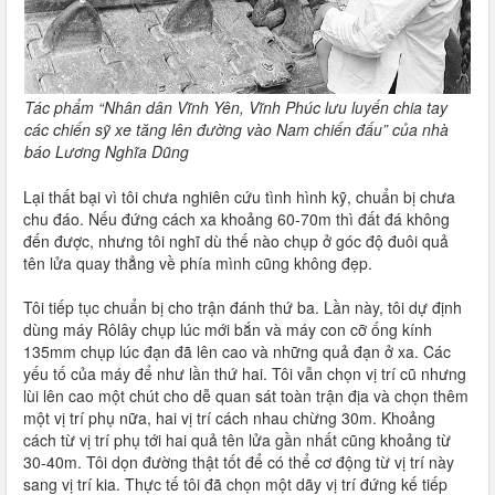
Tác phẩm “Nhân dân Vĩnh Yên, Vĩnh Phúc lưu luyến chia tay
các chiến sỹ xe tăng lên đường vào Nam chiến đấu” của nhà
báo Lương Nghĩa Dũng
Lại thất bại vì tôi chưa nghiên cứu tình hình kỹ, chuẩn bị chưa
chu đáo. Nếu đứng cách xa khoảng 60-70m thì đất đá không
đến được, nhưng tôi nghĩ dù thế nào chụp ở góc độ đuôi quả
tên lửa quay thẳng về phía mình cũng không đẹp.
Tôi tiếp tục chuẩn bị cho trận đánh thứ ba. Lần này, tôi dự định
dùng máy Rôlây chụp lúc mới bắn và máy con cỡ ống kính
135mm chụp lúc đạn đã lên cao và những quả đạn ở xa. Các
yếu tố của máy để như lần thứ hai. Tôi vẫn chọn vị trí cũ nhưng
lùi lên cao một chút cho dễ quan sát toàn trận địa và chọn thêm
một vị trí phụ nữa, hai vị trí cách nhau chừng 30m. Khoảng
cách từ vị trí phụ tới hai quả tên lửa gần nhất cũng khoảng từ
30-40m. Tôi dọn đường thật tốt để có thể cơ động từ vị trí này
sang vị trí kia. Thực tế tôi đã chọn một dãy vị trí đứng kế tiếp