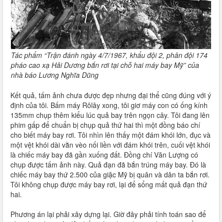
Tác phẩm “Trận đánh ngày 4/7/1967, khẩu đội 2, phân đội 174
pháo cao xạ Hải Dương bắn rơi tại chỗ hai máy bay Mỹ” của
nhà báo Lương Nghĩa Dũng
Kết quả, tấm ảnh chưa được đẹp nhưng đại thể cũng đúng với ý
định của tôi. Bấm máy Rôlây xong, tôi giơ máy con có ống kính
135mm chụp thêm kiểu lúc quả bay trên ngọn cây. Tôi đang lên
phim gấp để chuẩn bị chụp quả thứ hai thì một đồng báo chí
cho biết máy bay rơi. Tôi nhìn lên thấy một đám khói lớn, đục và
một vệt khói dài vằn vèo nối liền với đám khói trên, cuối vệt khói
là chiếc máy bay đã gần xuống đất. Đồng chí Văn Lượng có
chụp được tấm ảnh này. Quả đạn đã bắn trúng máy bay. Đó là
chiếc máy bay thứ 2.500 của giặc Mỹ bị quân và dân ta bắn rơi.
Tôi không chụp được máy bay rơi, lại để sổng mất quả đạn thứ
hai.
Phương án lại phải xây dựng lại. Giờ đây phải tính toán sao để