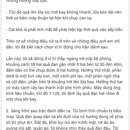
những hướng hay bắn.
- Tốc độ quả tên lửa lúc mới bay không nhanh, lửa kéo dài nên
thời cơ bấm máy thuận lợi hơn khi chụp cao xạ.
- Cái khó là phải tinh mắt để phát hiện kịp thời quả nào sắp bắn.
Trên cơ sở những điều rút ra ở trên và những điều anh em chỉ
dẫn, tôi đã biết cách chọn vị trí đứng cho trận đánh sau.
Lần này, tôi sẽ đứng ở vị trí thấp ngang với mặt bệ phóng,
khoảng cách tới hai quả đạn gần nhất ở hai bên từ 30 đến 40m,
đảm bảo có thể chụp được ở hai hướng. Hướng thứ nhất, phần
dưới là một lùm cây con, một cành phi lao, một phần ngôi nhà
và cột điện, phần trên là khoảng trời tên lửa bay. Hướng thứ hai
có mấy cành cây tạo thành một phe hình phễu. Máy dùng ống
kính tiêu chuẩn, tốc độ 1/125, tôi định lấy quả đạn hơi nhòe đi
một chút khi bay.
2. Sáng hôm sau trận đánh diễn ra. Tôi bình tĩnh chuẩn bị bấm
máy. Quả đạn quay dần và khi đuôi của nó hướng đúng về phía
tôi thì phụt lên. Đất đá, khói bụi mù lên trước mặt, rơi ào ào
xuống mũ sắt, quần áo, tôi không nhìn thấy quả đạn đâu. Tôi