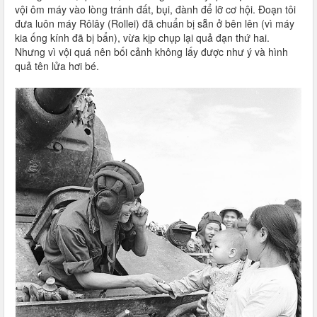
vội ôm máy vào lòng tránh đất, bụi, đành để lỡ cơ hội. Đoạn tôi
đưa luôn máy Rôlây (Rollei) đã chuẩn bị sẵn ở bên lên (vì máy
kia ống kính đã bị bẩn), vừa kịp chụp lại quả đạn thứ hai.
Nhưng vì vội quá nên bối cảnh không lấy được như ý và hình
quả tên lửa hơi bé.