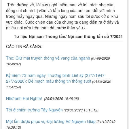
Trên đường về, tôi suy nghĩ miên man về lời trách nhẹ của
đồng chí chính trị viên và tấm lòng của anh em đối với mình
trong mấy ngày qua. Nhưng ngày hôm sau tôi được cử đi khu
vực khác. Cuộc chiến đấu của chúng ta đang diễn ra ở đây và
nhiều nơi nữa trên toàn đất nước thân yêu./.
Tư liệu Nội san Thông tấn/ Nội san thông tấn số 7/2021
CÁC TIN ĐÃ ĐĂNG:
Thơ: Giữ mãi truyền thống vẻ vang của ngành
(07/09/2020
10:49:07)
Kỷ niệm 73 năm ngày Thương binh-Liệt sỹ (27/7/1947-
27/7/2020): Để mạch máu thông tin thông suốt
(04/08/2020
11:47:54)
Nhớ anh Hai Nghĩa!
(29/04/2020 10:48:08)
Tết ở chiến trường Tây Nguyên
(20/01/2020 15:15:12)
Một lần được phục vụ Đại tướng Võ Nguyên Giáp
(31/10/2019
15:30:12)