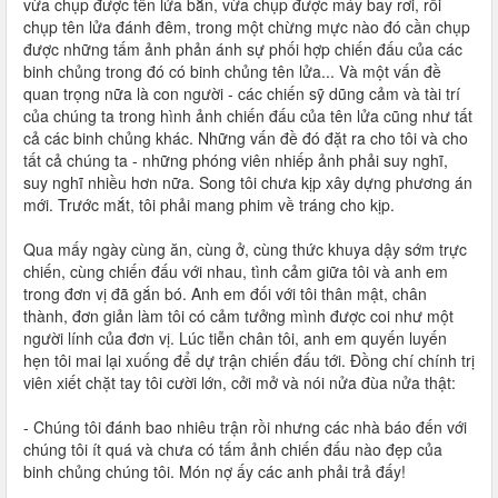
vừa chụp được tên lửa bắn, vừa chụp được máy bay rơi, rồi
chụp tên lửa đánh đêm, trong một chừng mực nào đó cần chụp
được những tấm ảnh phản ánh sự phối hợp chiến đấu của các
binh chủng trong đó có binh chủng tên lửa... Và một vấn đề
quan trọng nữa là con người - các chiến sỹ dũng cảm và tài trí
của chúng ta trong hình ảnh chiến đấu của tên lửa cũng như tất
cả các binh chủng khác. Những vấn đề đó đặt ra cho tôi và cho
tất cả chúng ta - những phóng viên nhiếp ảnh phải suy nghĩ,
suy nghĩ nhiều hơn nữa. Song tôi chưa kịp xây dựng phương án
mới. Trước mắt, tôi phải mang phim về tráng cho kịp.
Qua mấy ngày cùng ăn, cùng ở, cùng thức khuya dậy sớm trực
chiến, cùng chiến đấu với nhau, tình cảm giữa tôi và anh em
trong đơn vị đã gắn bó. Anh em đối với tôi thân mật, chân
thành, đơn giản làm tôi có cảm tưởng mình được coi như một
người lính của đơn vị. Lúc tiễn chân tôi, anh em quyến luyến
hẹn tôi mai lại xuống để dự trận chiến đấu tới. Đồng chí chính trị
viên xiết chặt tay tôi cười lớn, cởi mở và nói nửa đùa nửa thật:
- Chúng tôi đánh bao nhiêu trận rồi nhưng các nhà báo đến với
chúng tôi ít quá và chưa có tấm ảnh chiến đấu nào đẹp của
binh chủng chúng tôi. Món nợ ấy các anh phải trả đấy!