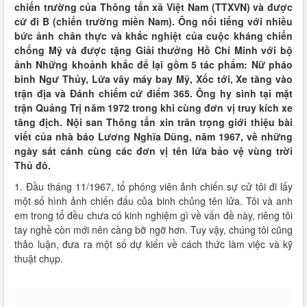
chiến trường của Thông tấn xã Việt Nam (TTXVN) và được
cử đi B (chiến trường miền Nam). Ông nổi tiếng với nhiều
bức ảnh chân thực và khắc nghiệt của cuộc kháng chiến
chống Mỹ và được tặng Giải thưởng Hồ Chí Minh với bộ
ảnh Những khoảnh khắc để lại gồm 5 tác phẩm: Nữ pháo
binh Ngư Thủy, Lửa vây máy bay Mỹ, Xốc tới, Xe tăng vào
trận địa và Đánh chiếm cứ điểm 365. Ông hy sinh tại mặt
trận Quảng Trị năm 1972 trong khi cùng đơn vị truy kích xe
tăng địch. Nội san Thông tấn xin trân trọng giới thiệu bài
viết của nhà báo Lương Nghĩa Dũng, năm 1967, về những
ngày sát cánh cùng các đơn vị tên lửa bảo vệ vùng trời
Thủ đô.
1. Đầu tháng 11/1967, tổ phóng viên ảnh chiến sự cử tôi đi lấy
một số hình ảnh chiến đấu của binh chủng tên lửa. Tôi và anh
em trong tổ đều chưa có kinh nghiệm gì về vấn đề này, riêng tôi
tay nghề còn mới nên càng bỡ ngỡ hơn. Tuy vậy, chúng tôi cũng
thảo luận, đưa ra một số dự kiến ​​về cách thức làm việc và kỹ
thuật chụp.