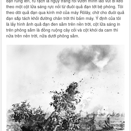
đạn rung lên, rũ rạch lá ngụy trang rồi vươn mình lao vút đi kéo
theo một cột lửa sáng rực nối từ đuôi quả đạn tới bệ phóng. Tôi
theo dõi quả đạn qua kính mờ của máy Rôlây, chờ cho đuôi quả
đạn sắp tách khỏi đường chân trời thì bấm máy. Ý định của tôi
là lấy hình ảnh quả đạn đen sẫm trên nền trời, cột lửa sáng in
trên phông sẫm là đồng ruộng cây cối và cột khói da cam thì
nửa trên nền trời, nửa dưới phông sẫm.