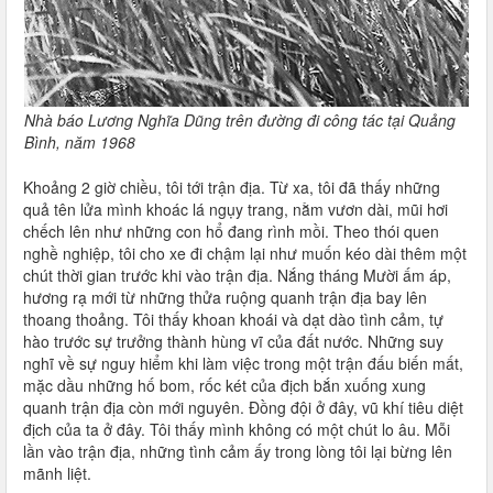
Nhà báo Lương Nghĩa Dũng trên đường đi công tác tại Quảng
Bình, năm 1968
Khoảng 2 giờ chiều, tôi tới trận địa. Từ xa, tôi đã thấy những
quả tên lửa mình khoác lá ngụy trang, nằm vươn dài, mũi hơi
chếch lên như những con hổ đang rình mồi. Theo thói quen
nghề nghiệp, tôi cho xe đi chậm lại như muốn kéo dài thêm một
chút thời gian trước khi vào trận địa. Nắng tháng Mười ấm áp,
hương rạ mới từ những thửa ruộng quanh trận địa bay lên
thoang thoảng. Tôi thấy khoan khoái và dạt dào tình cảm, tự
hào trước sự trưởng thành hùng vĩ của đất nước. Những suy
nghĩ về sự nguy hiểm khi làm việc trong một trận đấu biến mất,
mặc dầu những hố bom, rốc két của địch bắn xuống xung
quanh trận địa còn mới nguyên. Đồng đội ở đây, vũ khí tiêu diệt
địch của ta ở đây. Tôi thấy mình không có một chút lo âu. Mỗi
lần vào trận địa, những tình cảm ấy trong lòng tôi lại bừng lên
mãnh liệt.