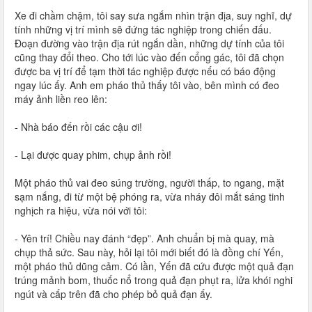
Xe đi chầm chậm, tôi say sưa ngắm nhìn trận địa, suy nghĩ, dự
tính những vị trí mình sẽ đứng tác nghiệp trong chiến đấu.
Đoạn đường vào trận địa rút ngắn dần, những dự tính của tôi
cũng thay đổi theo. Cho tới lúc vào đến cổng gác, tôi đã chọn
được ba vị trí để tạm thời tác nghiệp được nếu có báo động
ngay lúc ấy. Anh em pháo thủ thấy tôi vào, bên mình có đeo
máy ảnh liền reo lên:
- Nhà báo đến rồi các cậu ơi!
- Lại được quay phim, chụp ảnh rồi!
Một pháo thủ vai đeo súng trường, người thấp, to ngang, mặt
sạm nắng, đi từ một bệ phóng ra, vừa nháy đôi mắt sáng tinh
nghịch ra hiệu, vừa nói với tôi:
- Yên trí! Chiều nay đánh “đẹp”. Anh chuẩn bị mà quay, mà
chụp thả sức. Sau này, hỏi lại tôi mới biết đó là đồng chí Yến,
một pháo thủ dũng cảm. Có lần, Yến đã cứu được một quả đạn
trúng mảnh bom, thuốc nổ trong quả đạn phụt ra, lửa khói nghi
ngút và cấp trên đã cho phép bỏ quả đạn ấy.