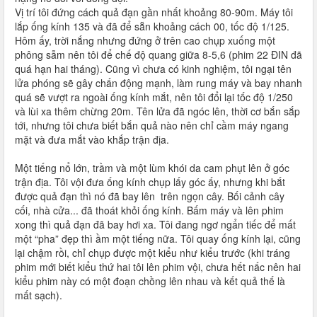
Vị trí tôi đứng cách quả đạn gần nhất khoảng 80-90m. Máy tôi
lắp ống kính 135 và đã để sẵn khoảng cách 00, tốc độ 1/125.
Hôm ấy, trời nắng nhưng đứng ở trên cao chụp xuống một
phông sẫm nên tôi để chế độ quang giữa 8-5,6 (phim 22 ĐIN đã
quá hạn hai tháng). Cũng vì chưa có kinh nghiệm, tôi ngại tên
lửa phóng sẽ gây chấn động mạnh, làm rung máy và bay nhanh
quá sẽ vượt ra ngoài ống kính mắt, nên tôi đổi lại tốc độ 1/250
và lùi xa thêm chừng 20m. Tên lửa đã ngóc lên, thời cơ bắn sắp
tới, nhưng tôi chưa biết bắn quả nào nên chỉ cầm máy ngang
mặt và đưa mắt vào khắp trận địa.
Một tiếng nổ lớn, trầm và một lùm khói da cam phụt lên ở góc
trận địa. Tôi vội đưa ống kính chụp lấy góc ấy, nhưng khi bắt
được quả đạn thì nó đã bay lên trên ngọn cây. Bối cảnh cây
cối, nhà cửa... đã thoát khỏi ống kính. Bấm máy và lên phim
xong thì quả đạn đã bay hơi xa. Tôi đang ngơ ngẩn tiếc để mất
một “pha” đẹp thì ầm một tiếng nữa. Tôi quay ống kính lại, cũng
lại chậm rồi, chỉ chụp được một kiểu như kiểu trước (khi tráng
phim mới biết kiểu thứ hai tôi lên phim vội, chưa hết nấc nên hai
kiểu phim này có một đoạn chồng lên nhau và kết quả thế là
mất sạch).