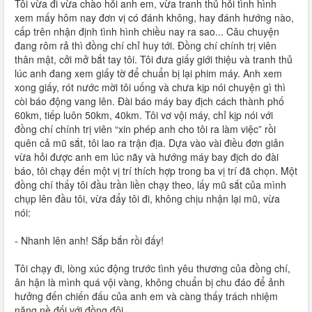
Tôi vừa đi vừa chào hỏi anh em, vừa tranh thủ hỏi tình hình
xem mấy hôm nay đơn vị có đánh không, hay đánh hướng nào,
cấp trên nhận định tình hình chiều nay ra sao... Câu chuyện
đang rôm rả thì đồng chí chỉ huy tới. Đồng chí chính trị viên
thân mật, cởi mở bắt tay tôi. Tôi đưa giấy giới thiệu và tranh thủ
lúc anh đang xem giấy tờ để chuẩn bị lại phim máy. Anh xem
xong giấy, rót nước mời tôi uống và chưa kịp nói chuyện gì thì
còi báo động vang lên. Đài báo máy bay địch cách thành phố
60km, tiếp luôn 50km, 40km. Tôi vơ vội máy, chỉ kịp nói với
đồng chí chính trị viên “xin phép anh cho tôi ra làm việc” rồi
quên cả mũ sắt, tôi lao ra trận địa. Dựa vào vài điều đơn giản
vừa hỏi được anh em lúc nãy và hướng máy bay địch do đài
báo, tôi chạy đến một vị trí thích hợp trong ba vị trí đã chọn. Một
đồng chí thấy tôi đầu trần liền chạy theo, lấy mũ sắt của mình
chụp lên đầu tôi, vừa đẩy tôi đi, không chịu nhận lại mũ, vừa
nói:
- Nhanh lên anh! Sắp bắn rồi đấy!
Tôi chạy đi, lòng xúc động trước tình yêu thương của đồng chí,
ân hận là mình quá vội vàng, không chuẩn bị chu đáo để ảnh
hưởng đến chiến đấu của anh em và càng thấy trách nhiệm
nặng nề đối với đồng đội.