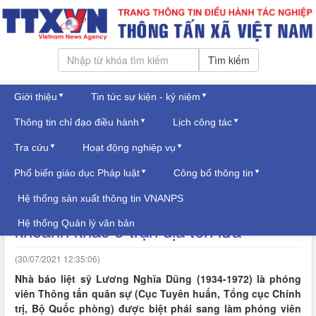
Tìm kiếm
Giới thiệu
Tin tức sự kiện - kỷ niệm
Thứ hai, ngày 10/08/2026
Thông tin chỉ đạo điều hành
Lịch công tác
Đăng nhập
TRUYỀN THỐNG
Tra cứu
Hoạt động nghiệp vụ
Phổ biến giáo dục Pháp luật
Công bố thông tin
Kỷ niệm 74 năm ngày Thương binh-
Hệ thống sản xuất thông tin VNANPS
Liệt sỹ (27/7/1947-27/7/2021): Những
Hệ thống Quản lý văn bản
khoảnh khắc ở trận địa tên lửa
(30/07/2021 12:35:06)
Nhà báo liệt sỹ Lương Nghĩa Dũng (1934-1972) là phóng
viên Thông tấn quân sự (Cục Tuyên huấn, Tổng cục Chính
trị, Bộ Quốc phòng) được biệt phái sang làm phóng viên