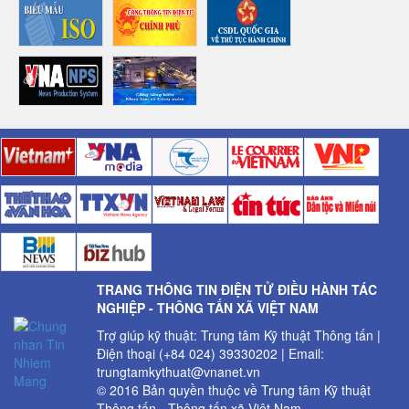
TRANG THÔNG TIN ĐIỆN TỬ ĐIỀU HÀNH TÁC
NGHIỆP - THÔNG TẤN XÃ VIỆT NAM
Trợ giúp kỹ thuật: Trung tâm Kỹ thuật Thông tấn |
Điện thoại (+84 024) 39330202 | Email:
trungtamkythuat@vnanet.vn
© 2016 Bản quyền thuộc về Trung tâm Kỹ thuật
Thông tấn - Thông tấn xã Việt Nam