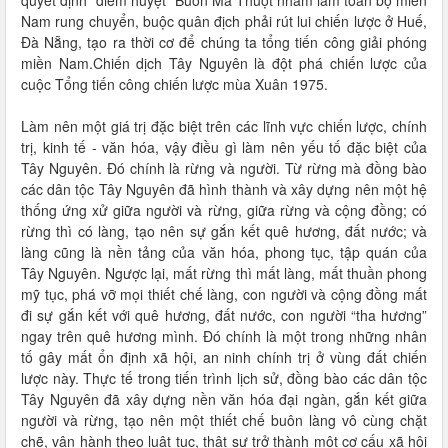
Nam rung chuyển, buộc quân địch phải rút lui chiến lược ở Huế,
Đà Nẵng, tạo ra thời cơ để chúng ta tổng tiến công giải phóng
miền Nam.Chiến dịch Tây Nguyên là đột phá chiến lược của
cuộc Tổng tiến công chiến lược mùa Xuân 1975.
Làm nên một giá trị đặc biệt trên các lĩnh vực chiến lược, chính
trị, kinh tế - văn hóa, vậy điều gì làm nên yếu tố đặc biệt của
Tây Nguyên. Đó chính là rừng và người. Từ rừng mà đồng bào
các dân tộc Tây Nguyên đã hình thành và xây dựng nên một hệ
thống ứng xử giữa người và rừng, giữa rừng và cộng đồng; có
rừng thì có làng, tạo nên sự gắn kết quê hương, đất nước; và
làng cũng là nền tảng của văn hóa, phong tục, tập quán của
Tây Nguyên. Ngược lại, mất rừng thì mất làng, mất thuần phong
mỹ tục, phá vỡ mọi thiết chế làng, con người và cộng đồng mất
đi sự gắn kết với quê hương, đất nước, con người “tha hương”
ngay trên quê hương mình. Đó chính là một trong những nhân
tố gây mất ổn định xã hội, an ninh chính trị ở vùng đất chiến
lược này. Thực tế trong tiến trình lịch sử, đồng bào các dân tộc
Tây Nguyên đã xây dựng nền văn hóa đại ngàn, gắn kết giữa
người và rừng, tạo nên một thiết chế buôn làng vô cùng chặt
chẽ, vận hành theo luật tục, thật sự trở thành một cơ cấu xã hội