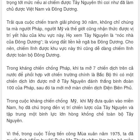
trọng tới mức nếu ai chiếm được Tây Nguyên thì coi như đã làm
chủ được Việt Nam và Đông Dương.
Trải qua cuộc chiến tranh giải phóng 30 năm, không chỉ chúng
ta mà người Pháp, người Mỹ và thế giới cũng nhận thức được vị
trí yết hầu của khu vực này. Họ xem Tây Nguyên là “nóc nhà
của Đông Dương”; là vùng đất liền kề ngã ba Đông Dương. Cho
nên, chiếm lĩnh được khu vực này thì cũng dễ dàng chiếm lĩnh
được toàn bộ Đông Dương.
Trong kháng chiến chống Pháp, khi ta mở 7 chiến dịch trên cả
nước để phối hợp với chiến trường chính là Bắc Bộ thì có một
chiến dịch lớn được mở ở Tây Nguyên đánh thắng binh đoàn
100 của Pháp, sau đó ta mới mở màn chiến dịch Điện Biên Phủ.
Trong cuộc kháng chiến chống Mỹ, khi Mỹ đưa quân vào miền
Nam, họ đã chú trọng đến vị trí chiến lược của Tây Nguyên và
tập trung một binh lực lớn hòng khống chế toàn bộ Tây
Nguyên.
Vì thế, trong cuộc Tổng tiến công Mùa xuân năm 1975, ta đã
quyết định “điểm huyệt” Buôn Ma Thuột nhằm làm toàn bộ miền