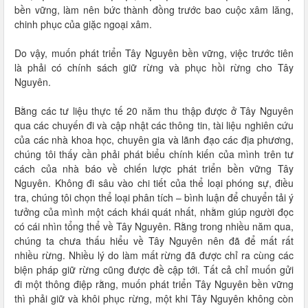
bền vững, làm nên bức thành đồng trước bao cuộc xâm lăng,
chinh phục của giặc ngoại xâm.
Do vậy, muốn phát triển Tây Nguyên bền vững, việc trước tiên
là phải có chính sách giữ rừng và phục hồi rừng cho Tây
Nguyên.
Bằng các tư liệu thực tế 20 năm thu thập được ở Tây Nguyên
qua các chuyến đi và cập nhật các thông tin, tài liệu nghiên cứu
của các nhà khoa học, chuyên gia và lãnh đạo các địa phương,
chúng tôi thấy cần phải phát biểu chính kiến của mình trên tư
cách của nhà báo về chiến lược phát triển bền vững Tây
Nguyên. Không đi sâu vào chi tiết của thể loại phóng sự, điều
tra, chúng tôi chọn thể loại phân tích – bình luận để chuyển tải ý
tưởng của mình một cách khái quát nhất, nhằm giúp người đọc
có cái nhìn tổng thể về Tây Nguyên. Rằng trong nhiều năm qua,
chúng ta chưa thấu hiểu về Tây Nguyên nên đã để mất rất
nhiều rừng. Nhiều lý do làm mất rừng đã được chỉ ra cùng các
biện pháp giữ rừng cũng được đề cập tới. Tất cả chỉ muốn gửi
đi một thông điệp rằng, muốn phát triển Tây Nguyên bền vững
thì phải giữ và khôi phục rừng, một khi Tây Nguyên không còn