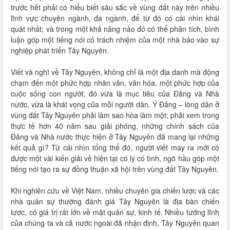
trước hết phải có hiểu biết sâu sắc về vùng đất này trên nhiều
lĩnh vực chuyên ngành, đa ngành, để từ đó có cái nhìn khái
quát nhất; và trong một khả năng nào đó có thể phân tích, bình
luận góp một tiếng nói có trách nhiệm của một nhà báo vào sự
nghiệp phát triển Tây Nguyên.
Viết và nghĩ về Tây Nguyên, không chỉ là một địa danh mà động
chạm đến một phức hợp nhân văn, văn hóa, một phức hợp của
cuộc sống con người; đó vừa là mục tiêu của Đảng và Nhà
nước, vừa là khát vọng của mỗi người dân. Ý Đảng – lòng dân ở
vùng đất Tây Nguyên phải làm sao hòa làm một; phải xem trong
thực tế hơn 40 năm sau giải phóng, những chính sách của
Đảng và Nhà nước thực hiện ở Tây Nguyên đã mang lại những
kết quả gì? Từ cái nhìn tổng thể đó, người viết may ra mới có
được một vài kiến giải về hiện tại có lý có tình, ngõ hầu góp một
tiếng nói tạo ra sự đồng thuận xã hội trên vùng đất Tây Nguyên.
Khi nghiên cứu về Việt Nam, nhiều chuyên gia chiến lược và các
nhà quân sự thường đánh giá Tây Nguyên là địa bàn chiến
lược, có giá trị rất lớn về mặt quân sự, kinh tế. Nhiều tướng lĩnh
của chúng ta và cả nước ngoài đã nhận định, Tây Nguyên quan