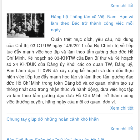
Xem chi tiết
Đảng bộ Thông tấn xã Việt Nam: Học và
làm theo Bác trở thành công việc mỗi
ngày
Quán triệt mục đích, yêu cầu, nội dung
của Chỉ thị 03-CT/TW ngày 14/5/2011 của Bộ Chính trị về tiếp
tục đẩy mạnh việc học tập và làm theo tấm gương đạo đức Hồ
Chí Minh, Kế hoạch số 03-KH/TW của Ban Bí thư và Kế hoạch
số 24-KH/ĐUK của Đảng ủy Khối các cơ quan TW, Đảng uỷ,
Ban Lãnh đạo TTXVN đã xây dựng kế hoạch và đôn đốc thực
hiện việc tiếp tục đẩy mạnh học tập và làm theo tấm gương đạo
đức Hồ Chí Minh trong toàn Đảng bộ và cơ quan, nhằm tạo sự
thống nhất cao trong nhận thức và hành động, đưa việc học tập
và làm theo tấm gương đạo đức Hồ Chí Minh trở thành công
việc thường xuyên, hằng ngày của mỗi cơ quan, đơn vị.
Xem chi tiết
Chung tay giúp đỡ những hoàn cảnh khó khăn
Xem chi tiết
Báo Thể thao &Văn hóa "giữ lửa" tình yêu Hà Nội