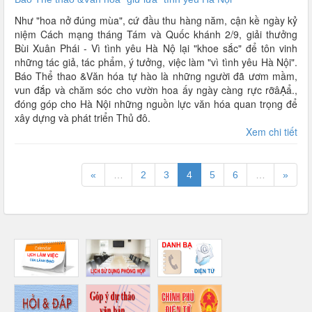
Như "hoa nở đúng mùa", cứ đầu thu hàng năm, cận kề ngày kỷ
niệm Cách mạng tháng Tám và Quốc khánh 2/9, giải thưởng
Bùi Xuân Phái - Vì tình yêu Hà Nộ lại "khoe sắc" để tôn vinh
những tác giả, tác phẩm, ý tưởng, việc làm "vì tình yêu Hà Nội".
Báo Thể thao &Văn hóa tự hào là những người đã ươm mầm,
vun đắp và chăm sóc cho vườn hoa ấy ngày càng rực rỡâẠẩ.,
đóng góp cho Hà Nội những nguồn lực văn hóa quan trọng để
xây dựng và phát triển Thủ đô.
Xem chi tiết
«
…
2
3
4
5
6
…
»