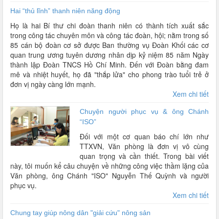
Hai “thủ lĩnh” thanh niên năng động
Họ là hai Bí thư chi đoàn thanh niên có thành tích xuất sắc
trong công tác chuyên môn và công tác đoàn, hội; nằm trong số
85 cán bộ đoàn cơ sở được Ban thường vụ Đoàn Khối các cơ
quan trung ương tuyên dương nhân dịp kỷ niệm 85 năm Ngày
thành lập Đoàn TNCS Hồ Chí Minh. Đến với Đoàn bằng đam
mê và nhiệt huyết, họ đã "thắp lửa" cho phong trào tuổi trẻ ở
đơn vị ngày càng lớn mạnh.
Xem chi tiết
Chuyện người phục vụ & ông Chánh
“ISO”
Đối với một cơ quan báo chí lớn như
TTXVN, Văn phòng là đơn vị vô cùng
quan trọng và cần thiết. Trong bài viết
này, tôi muốn kể câu chuyện về những công việc thầm lặng của
Văn phòng, ông Chánh "ISO" Nguyễn Thế Quỳnh và người
phục vụ.
Xem chi tiết
Chung tay giúp nông dân "giải cứu" nông sản