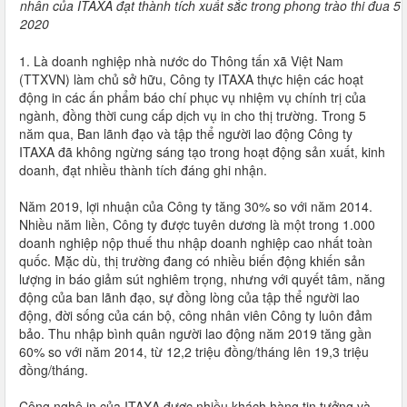
nhân của ITAXA đạt thành tích xuất sắc trong phong trào thi đua 
2020
1. Là doanh nghiệp nhà nước do Thông tấn xã Việt Nam
(TTXVN) làm chủ sở hữu, Công ty ITAXA thực hiện các hoạt
động in các ấn phẩm báo chí phục vụ nhiệm vụ chính trị của
ngành, đồng thời cung cấp dịch vụ in cho thị trường. Trong 5
năm qua, Ban lãnh đạo và tập thể người lao động Công ty
ITAXA đã không ngừng sáng tạo trong hoạt động sản xuất, kinh
doanh, đạt nhiều thành tích đáng ghi nhận.
Năm 2019, lợi nhuận của Công ty tăng 30% so với năm 2014.
Nhiều năm liền, Công ty được tuyên dương là một trong 1.000
doanh nghiệp nộp thuế thu nhập doanh nghiệp cao nhất toàn
quốc. Mặc dù, thị trường đang có nhiều biến động khiến sản
lượng in báo giảm sút nghiêm trọng, nhưng với quyết tâm, năng
động của ban lãnh đạo, sự đồng lòng của tập thể người lao
động, đời sống của cán bộ, công nhân viên Công ty luôn đảm
bảo. Thu nhập bình quân người lao động năm 2019 tăng gần
60% so với năm 2014, từ 12,2 triệu đồng/tháng lên 19,3 triệu
đồng/tháng.
Công nghệ in của ITAXA được nhiều khách hàng tin tưởng và