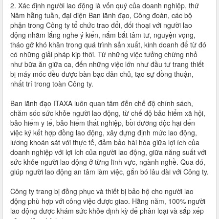
2. Xác định người lao động là vốn quý của doanh nghiệp, thứ
Năm hằng tuần, đại diện Ban lãnh đạo, Công đoàn, các bộ
phận trong Công ty tổ chức trao đổi, đối thoại với người lao
động nhằm lắng nghe ý kiến, nắm bắt tâm tư, nguyện vọng,
tháo gỡ khó khăn trong quá trình sản xuất, kinh doanh để từ đó
có những giải pháp kịp thời. Từ những việc tưởng chừng nhỏ
như bữa ăn giữa ca, đến những việc lớn như đầu tư trang thiết
bị máy móc đều được bàn bạc dân chủ, tạo sự đồng thuận,
nhất trí trong toàn Công ty.
Ban lãnh đạo ITAXA luôn quan tâm đến chế độ chính sách,
chăm sóc sức khỏe người lao động, từ chế độ bảo hiểm xã hội,
bảo hiểm y tế, bảo hiểm thất nghiệp, bồi dưỡng độc hại đến
việc ký kết hợp đồng lao động, xây dựng định mức lao động,
lương khoán sát với thực tế, đảm bảo hài hòa giữa lợi ích của
doanh nghiệp với lợi ích của người lao động, giữa năng suất với
sức khỏe người lao động ở từng lĩnh vực, ngành nghề. Qua đó,
giúp người lao động an tâm làm việc, gắn bó lâu dài với Công ty.
Công ty trang bị đồng phục và thiết bị bảo hộ cho người lao
động phù hợp với công việc được giao. Hằng năm, 100% người
lao động được khám sức khỏe định kỳ để phân loại và sắp xếp