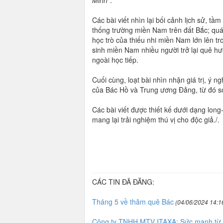
Minh”
.
Các bài viết nhìn lại bối cảnh lịch sử, t
thống trường miền Nam trên đất Bắc; quá 
học trò của thiếu nhi miền Nam lớn lên t
sinh miền Nam nhiều người trở lại quê hư
ngoài học tiếp.
Cuối cùng, loạt bài nhìn nhận giá trị, ý 
của Bác Hồ và Trung ương Đảng, từ đó so
Các bài viết được thiết kế dưới dạng long
mang lại trải nghiệm thú vị cho độc giả./.
CÁC TIN ĐÃ ĐĂNG:
Tháng 5 về thăm quê Bác
(04/06/2024 14:1
Công ty TNHH MTV ITAXA: Sức mạnh từ p