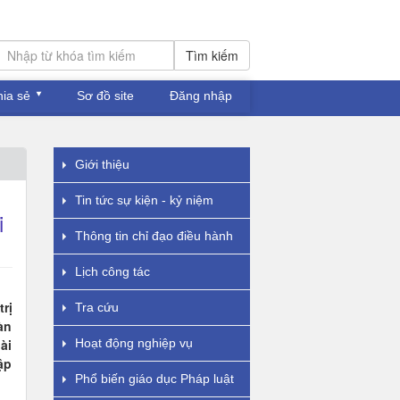
Tìm kiếm
hia sẻ
Sơ đồ site
Đăng nhập
Giới thiệu
Tin tức sự kiện - kỷ niệm
i
Thông tin chỉ đạo điều hành
Lịch công tác
rị
Tra cứu
àn
ài
Hoạt động nghiệp vụ
ập
Phổ biến giáo dục Pháp luật