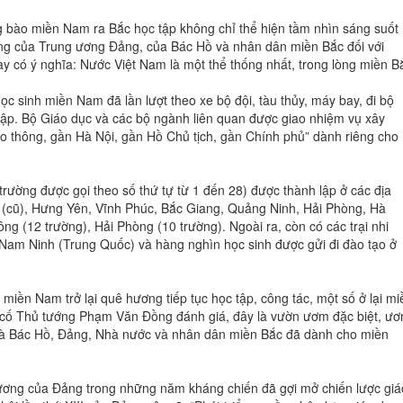
g bào miền Nam ra Bắc học tập không chỉ thể hiện tầm nhìn sáng suốt
ặng của Trung ương Đảng, của Bác Hồ và nhân dân miền Bắc đối với
y có ý nghĩa: Nước Việt Nam là một thể thống nhất, trong lòng miền B
 sinh miền Nam đã lần lượt theo xe bộ đội, tàu thủy, máy bay, đi bộ
ập. Bộ Giáo dục và các bộ ngành liên quan được giao nhiệm vụ xây
ao thông, gần Hà Nội, gần Hồ Chủ tịch, gần Chính phủ” dành riêng cho
rường được gọi theo số thứ tự từ 1 đến 28) được thành lập ở các địa
(cũ), Hưng Yên, Vĩnh Phúc, Bắc Giang, Quảng Ninh, Hải Phòng, Hà
g (12 trường), Hải Phòng (10 trường). Ngoài ra, còn có các trại nhi
am Ninh (Trung Quốc) và hàng nghìn học sinh được gửi đi đào tạo ở
miền Nam trở lại quê hương tiếp tục học tập, công tác, một số ở lại mi
o cố Thủ tướng Phạm Văn Đồng đánh giá, đây là vườn ươm đặc biệt, ư
mà Bác Hồ, Đảng, Nhà nước và nhân dân miền Bắc đã dành cho miền
ương của Đảng trong những năm kháng chiến đã gợi mở chiến lược giá