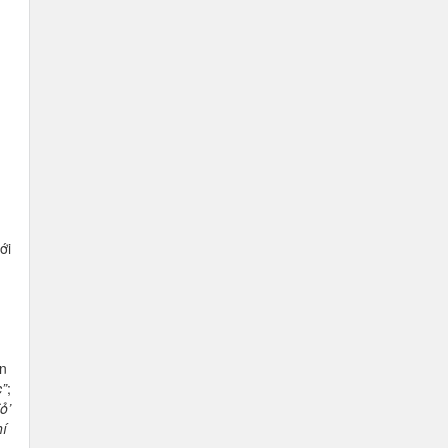
ới
n
”
;
ỏ’
hí