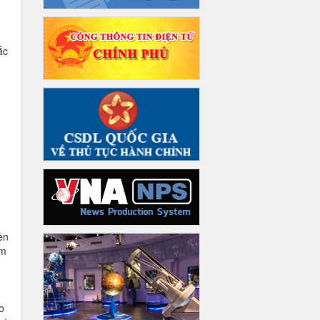
ắc
ền
ơm
o