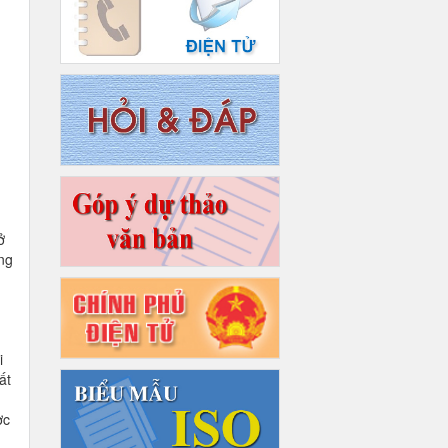
ở
ng
i
ất
ợc