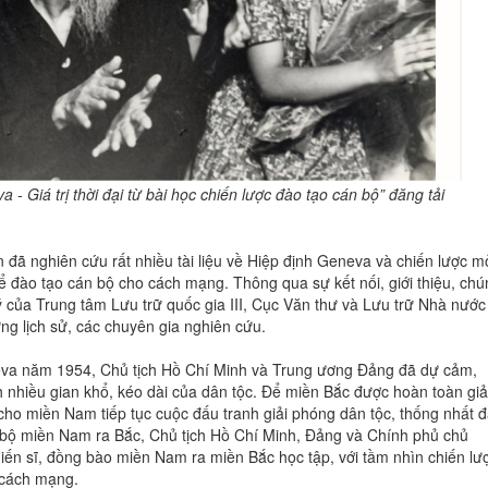
 Giá trị thời đại từ bài học chiến lược đào tạo cán bộ” đăng tải
đã nghiên cứu rất nhiều tài liệu về Hiệp định Geneva và chiến lược m
 đào tạo cán bộ cho cách mạng. Thông qua sự kết nối, giới thiệu, chú
ý của Trung tâm Lưu trữ quốc gia III, Cục Văn thư và Lưu trữ Nhà nước
ng lịch sử, các chuyên gia nghiên cứu.
eva năm 1954, Chủ tịch Hồ Chí Minh và Trung ương Đảng đã dự cảm,
 nhiều gian khổ, kéo dài của dân tộc. Để miền Bắc được hoàn toàn giả
ho miền Nam tiếp tục cuộc đấu tranh giải phóng dân tộc, thống nhất đ
án bộ miền Nam ra Bắc, Chủ tịch Hồ Chí Minh, Đảng và Chính phủ chủ
iến sĩ, đồng bào miền Nam ra miền Bắc học tập, với tầm nhìn chiến lư
 cách mạng.