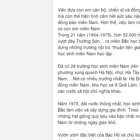
Việc đưa con em cán bộ, chiến sĩ và đồn
mà còn thể hiện tình cảm hết sức sâu n
đồng bào miền Nam. Hơn thế, việc làm nà
có con em miền Nam.
Trong 21 năm (1954-1975), hơn 32.000 học
vượt dãy Trường Sơn… ra miền Bắc học t
dựng những trường nội trú “thuận tiện gi
học sinh miền Nam học tập.
Đã có 28 trường học sinh miền Nam (tên t
phương xung quanh Hà Nội, như: Hà Tây 
Nam… Nơi có nhiều trường nhất là: Hà Đôn
đồng miền Nam, khu học xá ở Quế Lâm, N
các nước xã hội chủ nghĩa khác.
Năm 1975, đất nước thống nhất, học sinh 
Bắc làm việc và xây dựng gia đình. The
những hạt giống quý báu vào bậc nhất 
Nam từ những ngày gian khó.
Vườn ươm đặc biệt của Bác Hồ và chủ tr