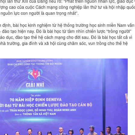
hội lần thứ XIII của Đảng nêu rõ: “Phát triển nguồn nhân lực, giáo dục 
ượng cao của cuộc Cách mạng công nghiệp lần thứ tư và hội nhập quố
à nguồn lực con người là quan trọng nhất”.
định, bài học kinh nghiệm từ hệ thống trường học sinh miền Nam vẫn
- đào tạo hiện nay. Đó là bài học từ tầm nhìn chiến lược “trồng người”
iáo dục, đào tạo thế hệ cách mạng cho đời sau. Đó là bài học tất cả vì
 nhà trường, gia đình và xã hội cùng chăm sóc, vun trồng cho thế hệ