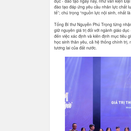
dục - đào tạo ngày nay, như văn kiện Đại 
đào tạo đáp ứng yêu cầu nhân lực chất l
tế”; chú trọng “nguồn lực nội sinh, nhất l
Tổng Bí thư Nguyễn Phú Trọng từng nhận 
giữ nguyên giá trị đối với ngành giáo dục 
đến việc xác định và kiên định mục tiêu g
học sinh thân yêu, cả hệ thống chính trị,
tương lai của đất nước.