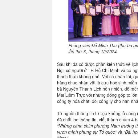
Phóng viên Đỗ Minh Thu (thứ ba bên 
lần thứ X, tháng 12/2024
Sau khi đã có được phần kiến thức về lịc
Nội, có người ở TP. Hồ Chí Minh và có ng
thách thức không nhỏ. Với cá nhân tôi, quá
hàng chục nhân vật là cựu học sinh miền 
bà Nguyễn Thanh Lịch hồn nhiên, dễ mến
Mai Liêm Trực với những đóng góp to lớn 
công ty hóa chất, đòi công lý cho nạn nh
Từ nguồn thông tin tư liệu khổng lồ cùn
đã chắt lọc thông tin, viết thành chùm 4 bà
“Những cánh chim phương Nam trưởng th
vươn mình phụng sự Tổ quốc”
và
“Bài học