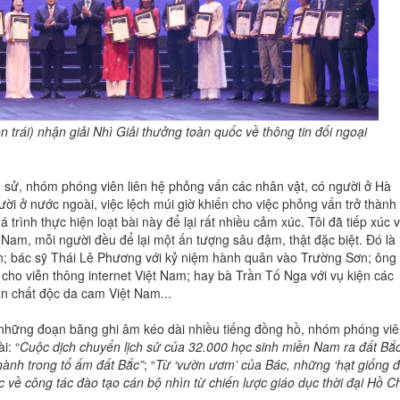
trái) nhận giải Nhì Giải thưởng toàn quốc về thông tin đối ngoại
h sử, nhóm phóng viên liên hệ phỏng vấn các nhân vật, có người ở Hà
ười ở nước ngoài, việc lệch múi giờ khiến cho việc phỏng vấn trở thành
 trình thực hiện loạt bài này để lại rất nhiều cảm xúc. Tôi đã tiếp xúc v
Nam, mỗi người đều để lại một ấn tượng sâu đậm, thật đặc biệt. Đó là
; bác sỹ Thái Lê Phương với kỷ niệm hành quân vào Trường Sơn; ông
cho viễn thông internet Việt Nam; hay bà Trần Tố Nga với vụ kiện các
ân chất độc da cam Việt Nam...
g những đoạn băng ghi âm kéo dài nhiều tiếng đồng hồ, nhóm phóng viê
i: “
Cuộc dịch chuyển lịch sử của 32.000 học sinh miền Nam ra đất Bắc
ành trong tổ ấm đất Bắc”
; “
Từ ‘vườn ươm’ của Bác, những ‘hạt giống đ
 về công tác đào tạo cán bộ nhìn từ chiến lược giáo dục thời đại Hồ C