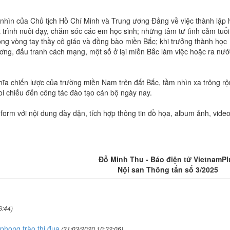
ầm nhìn của Chủ tịch Hồ Chí Minh và Trung ương Đảng về việc thành lập 
trình nuôi dạy, chăm sóc các em học sinh; những tâm tư tình cảm tuổi
rong vòng tay thầy cô giáo và đồng bào miền Bắc; khi trưởng thành học
ơng, đấu tranh cách mạng, một số ở lại miền Bắc làm việc hoặc ra nướ
nghĩa chiến lược của trường miền Nam trên đất Bắc, tầm nhìn xa trông r
i chiếu đến công tác đào tạo cán bộ ngày nay.
-form với nội dung dày dặn, tích hợp thông tin đồ họa, album ảnh, video
Đỗ Minh Thu - Báo điện tử VietnamPl
Nội san Thông tấn số 3/2025
6:44)
hong trào thi đua
(31/03/2020 10:32:06)