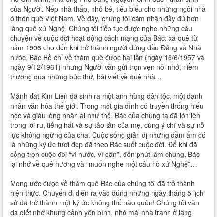
của Người. Nếp nhà thấp, nhỏ bé, tiêu biểu cho những ngôi nhà
ở thôn quê Việt Nam. Về đây, chúng tôi cảm nhận đầy đủ hơn
làng quê xứ Nghệ. Chúng tôi tiếp tục được nghe những câu
chuyện về cuộc đời hoạt động cách mạng của Bác: xa quê từ
năm 1906 cho đến khi trở thành người đứng đầu Đảng và Nhà
nước, Bác Hồ chỉ về thăm quê được hai lần (ngày 16/6/1957 và
ngày 9/12/1961) nhưng Người vẫn gửi trọn vẹn nỗi nhớ, niềm
thương qua những bức thư, bài viết về quê nhà…
Mảnh đất Kim Liên đã sinh ra một anh hùng dân tộc, một danh
nhân văn hóa thế giới. Trong một gia đình có truyền thống hiếu
học và giàu lòng nhân ái như thế, Bác của chúng ta đã lớn lên
trong lời ru, tiếng hát và sự tảo tần của mẹ, cùng ý chí và sự nỗ
lực không ngừng của cha. Cuộc sống giản dị nhưng đầm ấm đó
là những ký ức tươi đẹp đã theo Bác suốt cuộc đời. Để khi đã
sống trọn cuộc đời “vì nước, vì dân”, đến phút lâm chung, Bác
lại nhớ về quê hương và “muốn nghe một câu hò xứ Nghệ”…
Mong ước được về thăm quê Bác của chúng tôi đã trở thành
hiện thực. Chuyến đi diễn ra vào đúng những ngày tháng 5 lịch
sử đã trở thành một ký ức không thể nào quên! Chúng tôi vẫn
da diết nhớ khung cảnh yên bình, nhớ mái nhà tranh ở làng