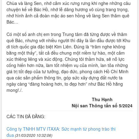
Chùa và làng Sen, nhớ cảm xúc rưng rưng khi nghe những câu
chuyện kể về Bác Hồ, nhớ lễ dâng hương vô cùng trang trọng,
nhớ hình ảnh cả đoàn mặc áo sen hồng về làng Sen thăm quê
Bác…
Có một số anh chị em trong Trung tâm đã từng được về thăm
quê Bác, nhưng với nhiều người thì đây là lần đầu được tới Khu
di tích quốc gia đặc biệt Kim Liên. Đúng là “trăm nghe không
bằng một thấy”, tất cả đều chung một niềm tự hào, một cảm
xúc thiêng liêng và xúc động. Chúng tôi thầm hứa, sẽ nỗ lực
cống hiến hơn nữa, làm tốt nhiệm vụ của mình, lan tỏa những
giá trị tốt đẹp của tư tưởng, đạo đức, phong cách Hồ Chí Minh
qua các sản phẩm thông tin, góp sức xây dựng đất nước ta
ngày càng “đàng hoàng hơn, to đẹp hơn” như Bác Hồ hằng
mong!./.
Thu Hạnh
Nội san Thông tấn số 5/2024
CÁC TIN ĐÃ ĐĂNG:
Công ty TNHH MTV ITAXA: Sức mạnh từ phong trào thi
đua
(31/03/2020 10:32:06)