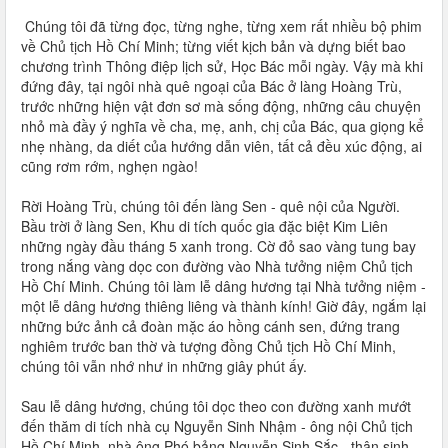
Chúng tôi đã từng đọc, từng nghe, từng xem rất nhiều bộ phim
về Chủ tịch Hồ Chí Minh; từng viết kịch bản và dựng biết bao
chương trình Thông điệp lịch sử, Học Bác mỗi ngày. Vậy mà khi
đứng đây, tại ngôi nhà quê ngoại của Bác ở làng Hoàng Trù,
trước những hiện vật đơn sơ mà sống động, những câu chuyện
nhỏ mà đầy ý nghĩa về cha, mẹ, anh, chị của Bác, qua giọng kể
nhẹ nhàng, da diết của hướng dẫn viên, tất cả đều xúc động, ai
cũng rơm rớm, nghẹn ngào!
Rời Hoàng Trù, chúng tôi đến làng Sen - quê nội của Người.
Bầu trời ở làng Sen, Khu di tích quốc gia đặc biệt Kim Liên
những ngày đầu tháng 5 xanh trong. Cờ đỏ sao vàng tung bay
trong nắng vàng dọc con đường vào Nhà tưởng niệm Chủ tịch
Hồ Chí Minh. Chúng tôi làm lễ dâng hương tại Nhà tưởng niệm -
một lễ dâng hương thiêng liêng và thành kính! Giờ đây, ngắm lại
những bức ảnh cả đoàn mặc áo hồng cánh sen, đứng trang
nghiêm trước ban thờ và tượng đồng Chủ tịch Hồ Chí Minh,
chúng tôi vẫn nhớ như in những giây phút ấy.
Sau lễ dâng hương, chúng tôi dọc theo con đường xanh mướt
đến thăm di tích nhà cụ Nguyễn Sinh Nhậm - ông nội Chủ tịch
Hồ Chí Minh, nhà ông Phó bảng Nguyễn Sinh Sắc - thân sinh