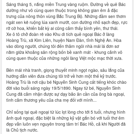
Sáng tháng 5, nắng miền Trung vàng ruộm. Đường về quê Bác
dường như vô cùng quen thuộc trong không gian êm ả đặc
trưng của nông thôn vùng Bắc Trung Bộ. Những đầm sen thơm
ngát xen kẽ ruộng lúa xanh mướt, con đường nhỏ sạch đẹp, rực
rỡ cờ hoa, khiến bất kỳ ai cũng cảm thấy bình yên, thư thái.
Xe ô tô chở đoàn rẽ vào Khu di tích quê ngoại Bác ở làng
Hoàng Trù, xã Kim Liên, huyện Nam Đàn, tỉnh Nghệ An. Hòa
vào dòng người, chúng tôi đến thăm ngôi nhà mái lá đơn sơ
nằm giữa khoảng sân rộng bốn bề xanh mát - khung cảnh vô
cùng quen thuộc của những ngôi làng Việt mộc mạc thời xưa.
Bên mái nhà tranh, giọng thuyết minh ngọt ngào, sâu lắng của
hướng dẫn viên đưa chúng tôi trở về hơn một thế kỷ trước.
Hoàng Trù là nơi cậu bé Nguyễn Sinh Cung cất tiếng khóc chào
đời vào buổi sáng ngày 19/5/1890. Ngay từ bé, Nguyễn Sinh
Cung đã cảm nhận được sự dạy bảo ân cần của ông bà ngoại,
tình cảm thương yêu của cha mẹ đối với mình...
Chỉ sống tại quê ngoại từ lúc lọt lòng cho tới 5 tuổi, nhưng hình
ảnh quê ngoại, đặc biệt là những kỷ vật gắn bó với tuổi thơ êm
đẹp vẫn luôn vẹn nguyên trong tâm trí Bác Hồ, cả khi Người đã
là Chủ tịch nước.