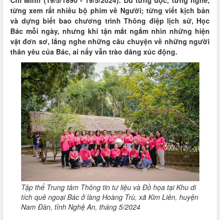
Chí Minh (19/5/1890 - 19/5/2024). Dù từng đọc, từng nghe,
từng xem rất nhiều bộ phim về Người; từng viết kịch bản
và dựng biết bao chương trình Thông điệp lịch sử, Học
Bác mỗi ngày, nhưng khi tận mắt ngắm nhìn những hiện
vật đơn sơ, lắng nghe những câu chuyện về những người
thân yêu của Bác, ai nấy vẫn trào dâng xúc động.
Tập thể Trung tâm Thông tin tư liệu và Đồ họa tại Khu di
tích quê ngoại Bác ở làng Hoàng Trù, xã Kim Liên, huyện
Nam Đàn, tỉnh Nghệ An, tháng 5/2024