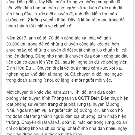
vùng Đông Bắc, Tây Bắc, miền Trung và những vùng bão lũ…
nên việc đảm bảo an toàn cho người và xe luôn được anh đặt
lên hàng đầu. Trước mỗi chuyến đi, anh đều kiểm tra, bảo
dưỡng xe kỹ lưỡng và cẩn thận. Đây là khâu rất quan trọng để
hoàn thành tốt nhiệm vụ chuyến đi.
Năm 2017, anh có tới 76 đêm công tác xa nhà, với gần
30.000km, trong đó có những chuyến công tác kéo dài hơn
chục ngày, có những chuyến đi đột xuất chẳng kịp chuẩn bị, cứ
thế lên đường. Đáng nhớ nhất là chuyến đưa đoàn công tác đầu
tiên của cơ quan lên Yên Bái, sau khi nghe tin dữ về phóng viên
Đinh Hữu Dư… Chuyến đi dài với quá nhiều cảm xúc, xót xa,
nghẹn ngào khó diễn tả bằng lời. Cả chuyến đi đó, mọi người
trong đoàn ai cũng ít nói, cứ lặng lẽ mỗi người mỗi việc.
Một chuyến đi khác vào năm 2014. Khi đó, anh đưa đoàn
phóng viên truyền hình Thông tấn và CQTT Điện Biên thực hiện
loạt phóng sự về tình trạng chặt phá rừng tại huyện Mường
Nhé. Ngoài nhiệm vụ là người “cán bộ đường lối”, anh còn hỗ
trợ đoàn cải trang thành người dân địa phương, xâm nhập hiện
trường. Chuyến đi rất vất vả, đoàn bị mắc kẹt trong rừng, đồ ăn
chỉ có lương khô và chuối rừng, phải ở nhờ nhà dân nhiều ngày
mới vào được nơi lâm tặc chặt phá rừng…