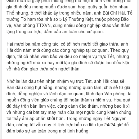
Giao thừa là giây phút thiêng liêng mà mọi thành viên trong mỗi
gia đình đều mong muốn được sum họp, quây quần bên nhau.
Thế nhưng, ở thời khắc ấy trong nhiều năm, anh Bùi Chí Hải, Tổ
trưởng Tổ hầm tòa nhà số 5 Lý Thường Kiệt, thuộc phòng Bảo
vệ, Văn phòng TTXVN, cùng nhiều đồng nghiệp khác vẫn thầm
lặng trong ca trực, đảm bảo an toàn cho cơ quan.
Hai mươi ba năm công tác, có tới hơn mười tiết giao thừa, anh
Hải đón năm mới cùng các đồng nghiệp tại cơ quan. Theo quy
định, tất cả nhân viên bảo vệ đều có nhiệm vụ trực Tết, nhưng
những người nhà xa hay mới lập gia đình sẽ được tạo điều kiện
về nhà đón giao thừa bên người thân.
Nhớ lại lần đầu tiên nhận nhiệm vụ trực Tết, anh Hải chia sẻ:
Ban đầu cũng hụt hẫng, nhưng những quan tâm, chia sẻ từ gia
đình, đồng nghiệp và lãnh đạo cơ quan, lãnh đạo Văn phòng là
nguồn động viên giúp chúng tôi hoàn thành nhiệm vụ. Hoa quả
đủ đầy trên bàn làm việc, cùng cành đào thắm, những bao lì xì
và những cái bắt tay may mắn của mọi người cũng khiến chúng
tôi thấy ấm áp phấn khởi hơn. Trong những ngày Tết Nguyên
đán, chúng tôi vẫn duy trì lịch trực bốn ca liên tục 24/24 giờ để
đảm bảo sự an toàn trong mọi tình huống.