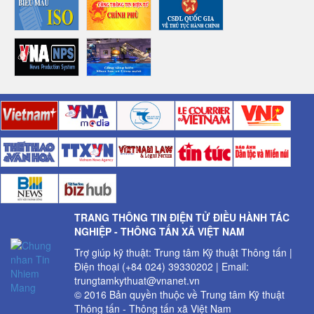
TRANG THÔNG TIN ĐIỆN TỬ ĐIỀU HÀNH TÁC
NGHIỆP - THÔNG TẤN XÃ VIỆT NAM
Trợ giúp kỹ thuật: Trung tâm Kỹ thuật Thông tấn |
Điện thoại (+84 024) 39330202 | Email:
trungtamkythuat@vnanet.vn
© 2016 Bản quyền thuộc về Trung tâm Kỹ thuật
Thông tấn - Thông tấn xã Việt Nam