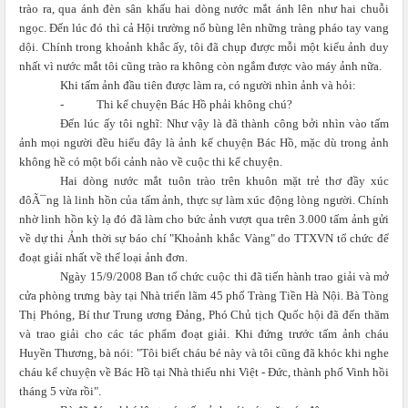
trào ra, qua ánh đèn sân khấu hai dòng nước mắt ánh lên như hai chuỗi
ngọc. Đến lúc đó thì cả Hội trường nổ bùng lên những tràng pháo tay vang
dội. Chính trong khoảnh khắc ấy, tôi đã chụp được mỗi một kiểu ảnh duy
nhất vì nước mắt tôi cũng trào ra không còn ngắm được vào máy ảnh nữa.
Khi tấm ảnh đầu tiên được làm ra, có người nhìn ảnh và hỏi:
-
Thi kể chuyện Bác Hồ phải không chú?
Đến lúc ấy tôi nghĩ: Như vậy là đã thành công bởi nhìn vào tấm
ảnh mọi người đều hiểu đây là ảnh kể chuyện Bác Hồ, mặc dù trong ảnh
không hề có một bối cảnh nào về cuộc thi kể chuyện.
Hai dòng nước mắt tuôn trào trên khuôn mặt trẻ thơ đầy xúc
đôÃ¯ng là linh hồn của tấm ảnh, thực sự làm xúc động lòng người. Chính
nhờ linh hồn kỳ lạ đó đã làm cho bức ảnh vượt qua trên 3.000 tấm ảnh gửi
về dự thi Ảnh thời sự báo chí "Khoảnh khắc Vàng" do TTXVN tổ chức để
đoạt giải nhất về thể loại ảnh đơn.
Ngày 15/9/2008 Ban tổ chức cuộc thi đã tiến hành trao giải và mở
cửa phòng trưng bày tại Nhà triển lãm 45 phố Tràng Tiền Hà Nội. Bà Tòng
Thị Phóng, Bí thư Trung ương Đảng, Phó Chủ tịch Quốc hội đã đến thăm
và trao giải cho các tác phẩm đoạt giải. Khi đứng trước tấm ảnh cháu
Huyền Thương, bà nói: "Tôi biết cháu bé này và tôi cũng đã khóc khi nghe
cháu kể chuyện về Bác Hồ tại Nhà thiếu nhi Việt - Đức, thành phố Vinh hồi
tháng 5 vừa rồi".