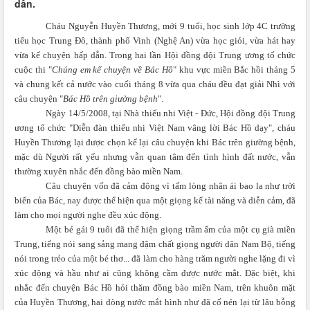
dân.
Cháu Nguyễn Huyền Thương, mới 9 tuổi, học sinh lớp 4C trường
tiểu học Trung Đô, thành phố Vinh (Nghệ An) vừa học giỏi, vừa hát hay
vừa kể chuyện hấp dẫn. Trong hai lần Hội đồng đội Trung ương tổ chức
cuộc thi "
Chúng em kể chuyện về Bác Hồ
" khu vực miền Bắc hồi tháng 5
và chung kết cả nước vào cuối tháng 8 vừa qua cháu đều đạt giải Nhì với
câu chuyện "
Bác Hồ trên giường bệnh
".
Ngày 14/5/2008, tại Nhà thiếu nhi Việt - Đức, Hội đồng đội Trung
ương tổ chức "Diễn đàn thiếu nhi Việt Nam vâng lời Bác Hồ dạy", cháu
Huyền Thương lại được chọn kể lại câu chuyện khi Bác trên giường bệnh,
mặc dù Người rất yếu nhưng vẫn quan tâm đến tình hình đất nước, vẫn
thường xuyên nhắc đến đồng bào miền Nam.
Câu chuyện vốn đã cảm động vì tấm lòng nhân ái bao la như trời
biển của Bác, nay được thể hiện qua một giọng kể tài năng và diễn cảm, đã
làm cho mọi người nghe đều xúc động.
Một bé gái 9 tuổi đã thể hiện giọng trầm ấm của một cụ già miền
Trung, tiếng nói sang sảng mang đậm chất giọng người dân Nam Bộ, tiếng
nói trong trẻo của một bé thơ... đã làm cho hàng trăm người nghe lặng đi vì
xúc động và hầu như ai cũng không cầm được nước mắt. Đặc biệt, khi
nhắc đến chuyện Bác Hồ hỏi thăm đồng bào miền Nam, trên khuôn mặt
của Huyền Thương, hai dòng nước mắt hình như đã cố nén lại từ lâu bỗng