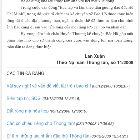
Bà đã đứng khá lâu trước tấm ảnh với nét mặt xúc động.
Trong cuộc vận động "Học tập và làm theo tấm gương đạo đức Hồ
Chí Minh", trong đó việc tổ chức thi kể chuyện về Bác Hồ được thực hiện
rộng rãi ở các địa phương, ban, ngành, đoàn thể đã thực sự làm cho hình
ảnh Bác càng đi sâu vào tấm lòng của mọi tầng lớp cán bộ và nhân dân.
Hy vọng tấm ảnh cháu Huyền Thương kể chuyện Bác Hồ góp một
phần nho nhỏ cho sự thành công của cuộc vận động lớn mà toàn Đảng,
toàn dân ta đang thực hiện.
Lan Xuân
Theo Nội san Thông tấn, số 11/2008
CÁC TIN ĐÃ ĐĂNG:
Vài suy nghĩ về vấn đề viết tắt trên báo chí
(03/12/2008 13:02:07)
Biên tập tin, SOS!
(03/12/2008 12:56:16)
Đất rộng mà hóa hẹp
(03/12/2008 12:38:19)
Cần có chiếu riêng cho Thông tấn!
(03/12/2008 12:35:55)
Đi tìm những tác phẩm đặc thù Thông tấn
(03/12/2008 12:34:21)