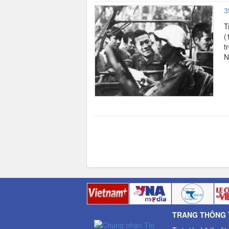
3
T
(
t
N
TRANG THÔNG T