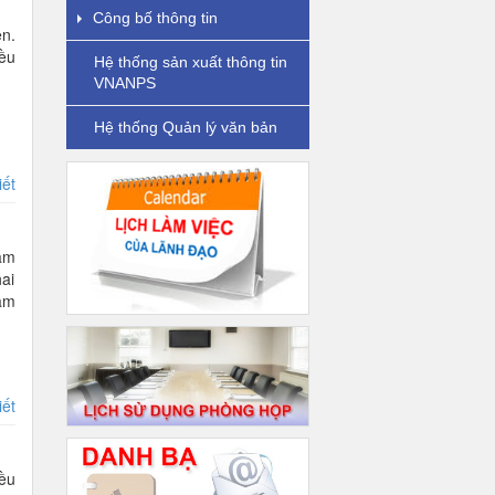
Công bố thông tin
en.
iều
Hệ thống sản xuất thông tin
VNANPS
Hệ thống Quản lý văn bản
iết
làm
hai
cảm
iết
đều