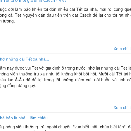
n Tết ta ở một gia đình Czech - Việt
uộc đời làm báo khiến tôi đón nhiều cái Tết xa nhà, mãi rồi cũng qu
ong cái Tết Nguyên đán đầu tiên trên đất Czech để lại cho tôi rất nh
n tượng.
Xem chi t
hớ những cái Tết xa nhà...
ăm nay được vui Tết với gia đình ở trong nước, nhớ lại những cái Tết 
hóng viên thường trú xa nhà, tôi không khỏi bồi hồi. Mười cái Tết tại 
hâu lục Á-Âu đã để lại trong tôi những niềm vui, nỗi buồn và tình 
ộng đồng đáng quý.
Xem chi t
hà báo là phải...lắm chiêu
à phóng viên thường trú, ngoài chuyện "vua biết mặt, chúa biết tên", 