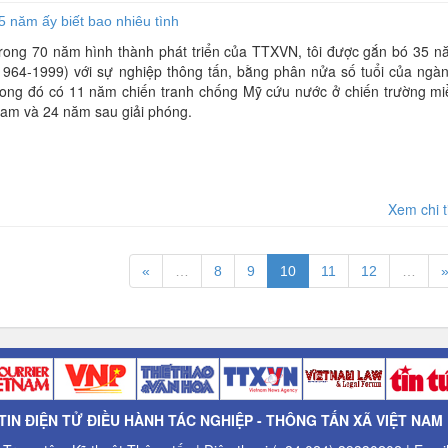
5 năm ấy biết bao nhiêu tình
rong 70 năm hình thành phát triển của TTXVN, tôi được gắn bó 35 n
1964-1999) với sự nghiệp thông tấn, bằng phân nửa số tuổi của ngàn
rong đó có 11 năm chiến tranh chống Mỹ cứu nước ở chiến trường mi
am và 24 năm sau giải phóng.
Xem chi t
«
…
8
9
10
11
12
…
IN ĐIỆN TỬ ĐIỀU HÀNH TÁC NGHIỆP - THÔNG TẤN XÃ VIỆT NAM