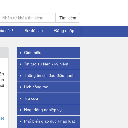
Tìm kiếm
hia sẻ
Sơ đồ site
Đăng nhập
Giới thiệu
Tin tức sự kiện - kỷ niệm
iên
Thông tin chỉ đạo điều hành
inh
ời
Lịch công tác
Tra cứu
Hoạt động nghiệp vụ
iết
Phổ biến giáo dục Pháp luật