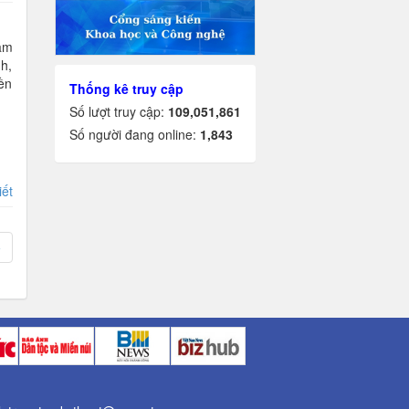
ăm
h,
ền
Thống kê truy cập
Số lượt truy cập:
109,051,861
Số người đang online:
1,843
iết
»