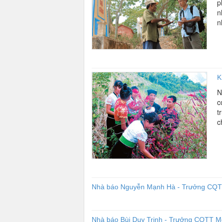
p
n
n
K
N
c
t
c
Nhà báo Nguyễn Mạnh Hà - Trưởng CQTT
Nhà báo Bùi Duy Trinh - Trưởng CQTT Mo