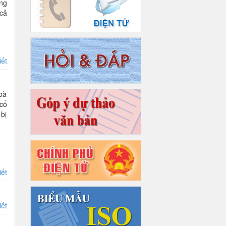
ong
 cả
iết
bà
cổ
 bị
iết
iết