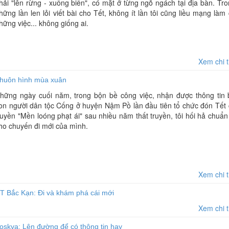
hải "lên rừng - xuống biển", có mặt ở từng ngõ ngách tại địa bàn. Tr
hững lần len lỏi viết bài cho Tết, không ít lần tôi cũng liều mạng làm
hững việc... không giống ai.
Xem chi t
huôn hình mùa xuân
hững ngày cuối năm, trong bộn bề công việc, nhận được thông tin 
on người dân tộc Cống ở huyện Nậm Pồ lần đầu tiên tổ chức đón Tết 
ruyền "Mền loóng phạt ái" sau nhiều năm thất truyền, tôi hối hả chuẩn
ho chuyến đi mới của mình.
Xem chi t
 Bắc Kạn: Đi và khám phá cái mới
Xem chi t
skva: Lên đường để có thông tin hay