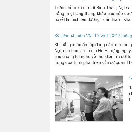
Trước thềm xuân mới Bính Thân, Nội san 
trắng, một lang thang khắp các nẻo đườ
huyết là thích lên đường - dấn thân - khá
Kỷ niệm 40 năm VNTTX và TTXGP thống n
Khi nắng xuân ấm áp đang dần xua tan g
Nội, nhà báo lão thành Đỗ Phượng, ngu
cho chúng tôi nghe về thời điểm ra đời 
trong quá trình phát triển của cơ quan Th
“
T
c
t