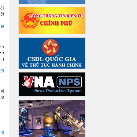
yết
ệt
iết
Hà
kể
ọng
iết
 vì
ăm
iết