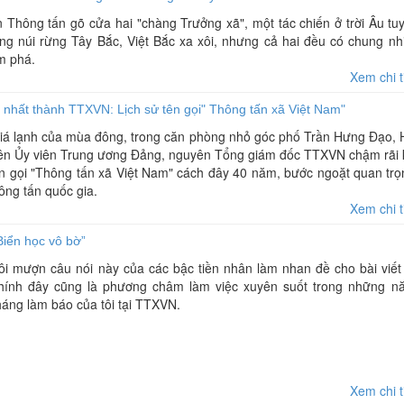
Thông tấn gõ cửa hai "chàng Trưởng xã", một tác chiến ở trời Âu tu
ng núi rừng Tây Bắc, Việt Bắc xa xôi, nhưng cả hai đều có chung nhi
m phá.
Xem chi t
hất thành TTXVN: Lịch sử tên gọi" Thông tấn xã Việt Nam"
iá lạnh của mùa đông, trong căn phòng nhỏ góc phố Trần Hưng Đạo, 
yên Ủy viên Trung ương Đảng, nguyên Tổng giám đốc TTXVN chậm rãi 
tên gọi "Thông tấn xã Việt Nam" cách đây 40 năm, bước ngoặt quan tr
ông tấn quốc gia.
Xem chi t
Biển học vô bờ”
ôi mượn câu nói này của các bậc tiền nhân làm nhan đề cho bài viết
hính đây cũng là phương châm làm việc xuyên suốt trong những n
háng làm báo của tôi tại TTXVN.
Xem chi t