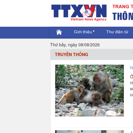
Giới thiệu
Thư điện tử
Thứ bảy, ngày 08/08/2026
TRUYỀN THỐNG
N
Ở
n
s
c