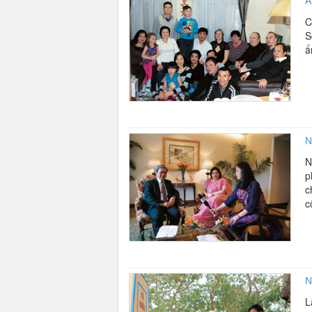
Ă
C
S
ấ
N
N
p
c
c
N
L